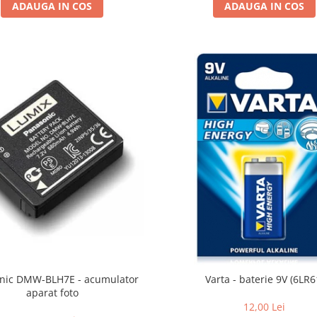
ADAUGA IN COS
ADAUGA IN COS
nic DMW-BLH7E - acumulator
Varta - baterie 9V (6LR6
aparat foto
12,00 Lei