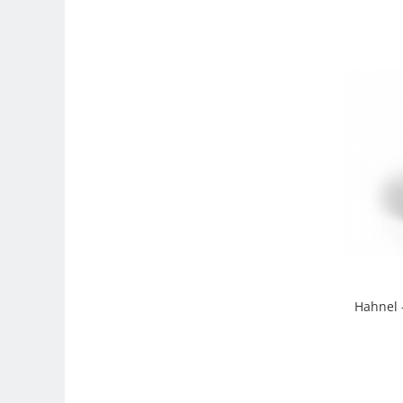
Genti foto
Genti Holster TopLoader
Genti, Troller Video
Rucsacuri Foto
Only One Shoulder - SlingShot
Tocuri si huse protectie aparate
Hamuri si Centuri foto
Curele Aparat - Umar
Genti Laptop si iPad
Hand Strap / Grip
Troller
Hahnel 
Accesorii genti si trollere
Solid-State Drive (SSD)
Video / Camere si accesorii
Camere video profesionale