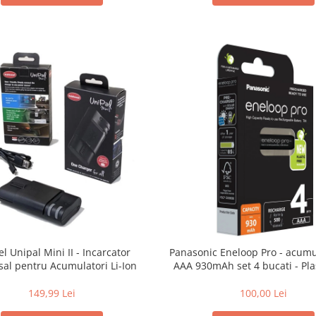
l Unipal Mini II - Incarcator
Panasonic Eneloop Pro - acumu
sal pentru Acumulatori Li-Ion
AAA 930mAh set 4 bucati - Plas
149,99 Lei
100,00 Lei