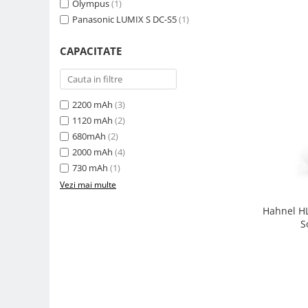
Olympus
(1)
Carduri memorie, Cititoare
Panasonic LUMIX S DC-S5
(1)
Carduri memorie
Cititoare carduri
CAPACITATE
Huse protectie card memorie
Grip-uri
Telecomenzi
2200 mAh
(3)
1120 mAh
(2)
LCD protectie
680mAh
(2)
Recordere audio digitale
2000 mAh
(4)
Acumulatori si baterii
730 mAh
(1)
Vezi mai multe
Acumulatori Foto
Acumulatori AA/AAA (R6/R3)) si
Hahnel HL
incarcatoare
S
Baterii
Incarcatoare acumulatori Foto-
Video
Huse protectie acumulatori foto
Tablete grafice