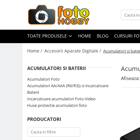
Toate Produsele
Aparate Foto
TOATE PRODUSELE
HOME
BLOG
CURSURI F
Aparate Foto Mirrorless
Home /
Accesorii Aparate Digitale /
Acumulatori si bater
Aparate Foto DSLR
Aparate Foto Compacte
Acumul
ACUMULATORI SI BATERII
Aparate foto instant
Afiseaza:
Acumulatori Foto
Aparate foto pe film
Acumulatori AA/AAA (R6/R3)) si incarcatoare
Cursuri foto
Baterii
Incarcatoare acumulatori Foto-Video
Obiective foto si accesorii
Huse protectie acumulatori foto
Obiective Mirorless
Obiective DSLR
PRODUCATORI
Huse si tocuri protectie obiective
Obiective Cinematice