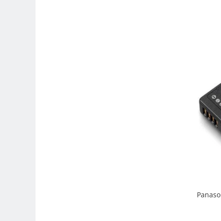
Trepiede si monopiede
Trepiede foto
Trepiede video
Trepied / Monopied Carbon
Trepiede pentru compacte /
webcam-uri
Monopiede foto/video
Cap trepied si monopied
Carucioare trepied (Dolly)
Placute cap trepied
Huse trepied / stativ lumini
Sina Focus pentru Macro
Accesorii trepiede si monopiede
Panaso
Selfie Stick
Studio/Lumini si accesorii