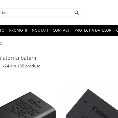
OTO
PROMOTII
NOUTATI
CONTACT
PROTECTIA DATELOR
ii
atori si baterii
1-
24
din
185
produse