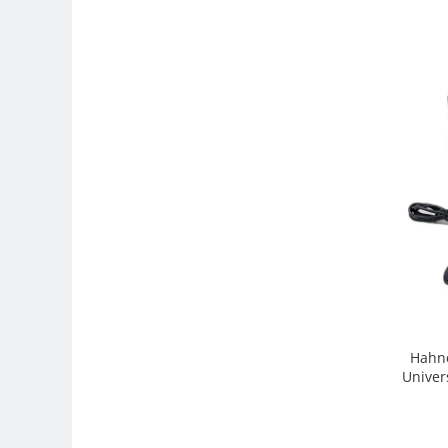
Camere Video Cinematice
Camere video de actiune
Accesorii camere video de actiune
Accesorii drone
Acumulatori camere video
Lampi video
Stabilizatoare (Gimbal) / Steady
Cam
Huse Protectie / Ploaie camere
video
Accesorii diverse pt camere video
Camere Video Cinematice
Hahne
Drone
Univer
Slider
Camere Video Compacte