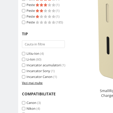
Compatibil Sony
Peste
(1)
Blitz-uri circulare (Macro)
Peste
(1)
Peste
(1)
Adaptoare stativ port umbrela si
Peste
(185)
blitz TTL
Comander TTL
TIP
Cabluri TTL
Cabluri si Patine Sincron
LItiu-Ion
(4)
Alimentare auxiliara blitz
Li-Ion
(60)
Protectie patina apa, ploaie
Incarcator acumulatori
(1)
Bounce-uri, Softbox-uri
Incarcator Sony
(1)
Incarcator Canon
(1)
Ring-Flash Adaptor
Vezi mai multe
Bracket-uri si suporti
SmallR
Huse protectie blitz extern
COMPATIBILITATE
Charge
Huse protectie filtre gel
Canon
(3)
Nikon
(4)
Accesorii Aparate Digitale