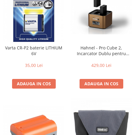
Genti foto
Genti Holster TopLoader
Genti, Troller Video
Rucsacuri Foto
Only One Shoulder - SlingShot
Varta CR-P2 baterie LITHIUM
Hahnel - Pro Cube 2,
Tocuri si huse protectie aparate
6V
Incarcator Dublu pentru
Olympus
Hamuri si Centuri foto
35,00 Lei
429,00 Lei
Curele Aparat - Umar
Genti Laptop si iPad
ADAUGA IN COS
ADAUGA IN COS
Hand Strap / Grip
Troller
Accesorii genti si trollere
Solid-State Drive (SSD)
Video / Camere si accesorii
Camere video profesionale