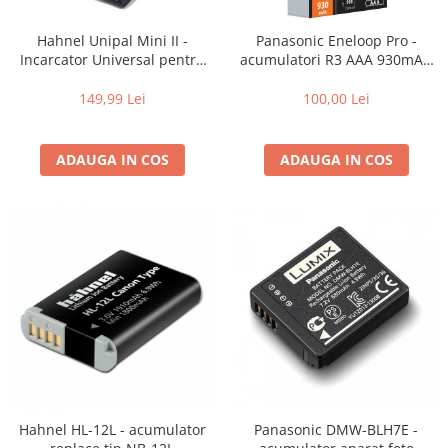
Trepiede si monopiede
Trepiede foto
Hahnel Unipal Mini II -
Panasonic Eneloop Pro -
Incarcator Universal pentru
acumulatori R3 AAA 930mAh
Trepiede video
Acumulatori Li-Ion
set 4 bucati - Plastic free
149,99 Lei
100,00 Lei
Trepied / Monopied Carbon
Trepiede pentru compacte /
webcam-uri
ADAUGA IN COS
ADAUGA IN COS
Monopiede foto/video
Cap trepied si monopied
Carucioare trepied (Dolly)
Placute cap trepied
Huse trepied / stativ lumini
Sina Focus pentru Macro
Accesorii trepiede si monopiede
Selfie Stick
Hahnel HL-12L - acumulator
Panasonic DMW-BLH7E -
Studio/Lumini si accesorii