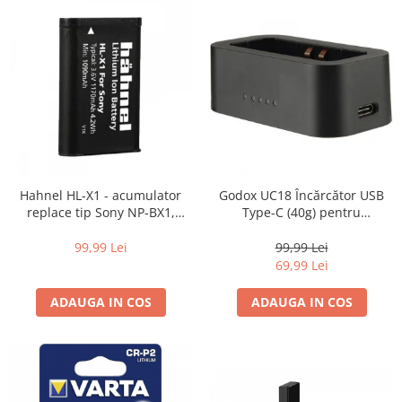
Adaptoare pentru convertoare sau
filtre
Alimentatoare 220V
Cabluri
Carcase de tip Cage, pentru
integrare in sisteme video
complexe
Curatare Senzor
Hahnel HL-X1 - acumulator
Godox UC18 Încărcător USB
Huse de ploaie
replace tip Sony NP-BX1,
Type-C (40g) pentru
Microfoane / Reportofoane
1170mAh
Acumulator VB18 (V850/V860II)
– Portabil și Rapid (3h)
99,99 Lei
99,99 Lei
Nivela patina
69,99 Lei
Ocular
ADAUGA IN COS
ADAUGA IN COS
Transmitator de fisiere fara fir
Vizor
Accesorii diverse
Genti, Rucsacuri, Troller foto