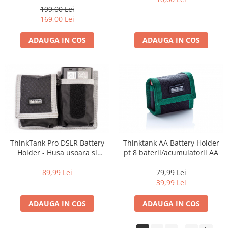
diapozitive 35mm color
199,00 Lei
diapozitive late 120mm color
169,00 Lei
negative 35mm alb-negru
ADAUGA IN COS
ADAUGA IN COS
negative 35mm color
negative late 120mm alb-negru
negative late 120mm color
Scanere Film
Binocluri, Lupe si Telescoape
Binocluri
Lunete
ThinkTank Pro DSLR Battery
Thinktank AA Battery Holder
Holder - Husa usoara si
pt 8 baterii/acumulatorii AA
Accesorii pentru Lunete si
compacta pentru 2
Telescoape
acumulatori - Gri cu Negru
89,99 Lei
79,99 Lei
Aparate de colectie
39,99 Lei
Aparate foto de colectie reflex,
ADAUGA IN COS
ADAUGA IN COS
format 24x36mm
Aparate foto de colectie, cu burduf