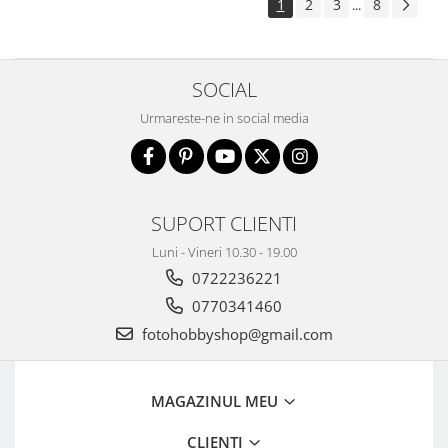
1
2
3
8
...
Aparate foto de colectie , cu vizare
laterala
Aparate foto de colectie TLR -
SOCIAL
Biobiective
Aparate foto de colectie , Stereo
Urmareste-ne in social media
Aparate foto de colectie -
Miniaturi
Accesorii pt. aparate foto de
SUPORT CLIENTI
colectie
Aparate de colectie de tip Box-
Luni - Vineri 10.30 - 19.00
Camera
0722236221
Reviste, carti si software
0770341460
Second Hand
fotohobbyshop@gmail.com
Aparate foto SECOND HAND
Aparate foto Mirrorless (SH)
MAGAZINUL MEU
Aparate foto DSLR (SH)
Aparate foto SLR (pe film) (SH)
CLIENTI