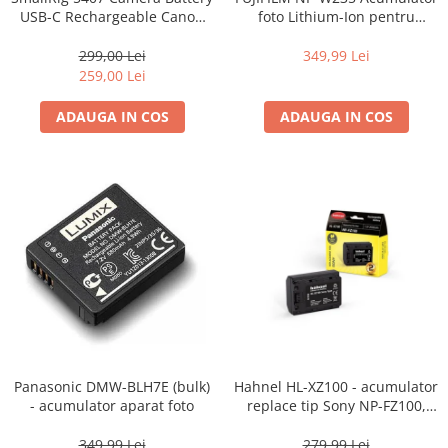
Compatibil Sony
USB-C Rechargeable Canon
foto Lithium-Ion pentru
LP-E6P Orange
FUJIFILM (7.2V, 2200mAh)
Blitz-uri circulare (Macro)
299,00 Lei
349,99 Lei
Adaptoare stativ port umbrela si
259,00 Lei
blitz TTL
ADAUGA IN COS
ADAUGA IN COS
Comander TTL
Cabluri TTL
Cabluri si Patine Sincron
Alimentare auxiliara blitz
Protectie patina apa, ploaie
Bounce-uri, Softbox-uri
Ring-Flash Adaptor
Bracket-uri si suporti
Huse protectie blitz extern
Panasonic DMW-BLH7E (bulk)
Hahnel HL-XZ100 - acumulator
Huse protectie filtre gel
- acumulator aparat foto
replace tip Sony NP-FZ100,
2000mAh
Accesorii Aparate Digitale
349,99 Lei
279,99 Lei