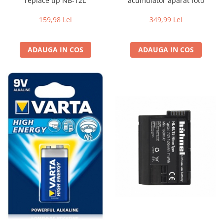
replace tip NB-12L
acumulator aparat foto
Blitz-uri studio
159,98 Lei
349,99 Lei
Blitz-uri mobile, cu acumulatori
Softbox-uri
ADAUGA IN COS
ADAUGA IN COS
Accesorii Blitz-uri studio
Lampi lumina continua
Stative/boom-uri pentru lumini
Cleme blitz fasung lumina, spigoti
Fundaluri
Suporti pentru fundaluri
Blende
Umbrele
Corturi si mese pt. fotografia de
produs
Declansatoare Radio si Infrarosu
Huse si genti pentru studio