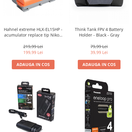
Camere Video Cinematice
Camere video de actiune
Accesorii camere video de actiune
Hahnel extreme HLX-EL15HP -
Think Tank FPV 4 Battery
Accesorii drone
acumulator replace tip Nikon
Holder - Black - Gray
EN-EL15 -2000mAh
Acumulatori camere video
219,99 Lei
79,99 Lei
Lampi video
199,99 Lei
39,99 Lei
Stabilizatoare (Gimbal) / Steady
ADAUGA IN COS
ADAUGA IN COS
Cam
Huse Protectie / Ploaie camere
video
Accesorii diverse pt camere video
Camere Video Cinematice
Drone
Slider
Camere Video Compacte