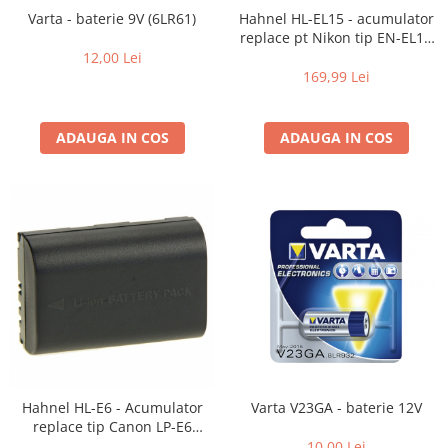
Becuri si lampa blitz studio
Varta - baterie 9V (6LR61)
Hahnel HL-EL15 - acumulator
replace pt Nikon tip EN-EL15
Suruburi si piulite, adaptoare de
1650mAh
12,00 Lei
trecere
169,99 Lei
Calibrare expunere
Imprimante si Consumabile
ADAUGA IN COS
ADAUGA IN COS
Cartuse si cerneluri
Imprimante
Scannere Documente
Hartie foto
Filme foto si scanere film
Materiale foto alb-negru
Aparate foto unica folosinta
Filme instant FUJI INSTAX
Chimicale developare film alb-
Hahnel HL-E6 - Acumulator
Varta V23GA - baterie 12V
negru
replace tip Canon LP-E6
1650mAh
10,00 Lei