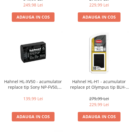
Carduri memorie, Cititoare
249,98 Lei
229,99 Lei
Carduri memorie
ADAUGA IN COS
ADAUGA IN COS
Cititoare carduri
Huse protectie card memorie
Grip-uri
Telecomenzi
LCD protectie
Recordere audio digitale
Acumulatori si baterii
Acumulatori Foto
Hahnel HL-XV50 - acumulator
Hahnel HL-H1 - acumulator
replace tip Sony NP-FV50,
replace pt Olympus tip BLH-1
Acumulatori AA/AAA (R6/R3)) si
730mAh
1650mAh
incarcatoare
139,99 Lei
279,99 Lei
Baterii
229,99 Lei
Incarcatoare acumulatori Foto-
Video
ADAUGA IN COS
ADAUGA IN COS
Huse protectie acumulatori foto
Tablete grafice