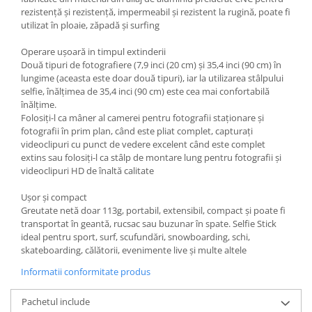
rezistență și rezistență, impermeabil și rezistent la rugină, poate fi
Adaptoare pentru convertoare sau
utilizat în ploaie, zăpadă și surfing
filtre
Operare ușoară in timpul extinderii
Alimentatoare 220V
Două tipuri de fotografiere (7,9 inci (20 cm) și 35,4 inci (90 cm) în
Cabluri
lungime (aceasta este doar două tipuri), iar la utilizarea stâlpului
selfie, înălțimea de 35,4 inci (90 cm) este cea mai confortabilă
Carcase de tip Cage, pentru
înălțime.
integrare in sisteme video
Folosiți-l ca mâner al camerei pentru fotografii staționare și
complexe
fotografii în prim plan, când este pliat complet, capturați
Curatare Senzor
videoclipuri cu punct de vedere excelent când este complet
Huse de ploaie
extins sau folosiți-l ca stâlp de montare lung pentru fotografii și
videoclipuri HD de înaltă calitate
Microfoane / Reportofoane
Nivela patina
Ușor și compact
Greutate netă doar 113g, portabil, extensibil, compact și poate fi
Ocular
transportat în geantă, rucsac sau buzunar în spate. Selfie Stick
ideal pentru sport, surf, scufundări, snowboarding, schi,
Transmitator de fisiere fara fir
skateboarding, călătorii, evenimente live și multe altele
Vizor
Informatii conformitate produs
Accesorii diverse
Pachetul include
Genti, Rucsacuri, Troller foto