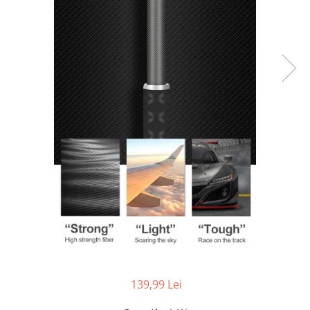
Parasolare
Teleconvertoare
Adaptoare montura / baioneta
Capace obiectiv si camera
Inele Macro
Filtre foto
Filtre Filet
Filtre tip Cokin
Filtre White Balance
Accesorii filtre
Convertoare pe filet foto video
Inele reductii obiective
Curatare si intretinere
Blitz-uri externe
139,99 Lei
Blitz-uri TTL - Dedicate