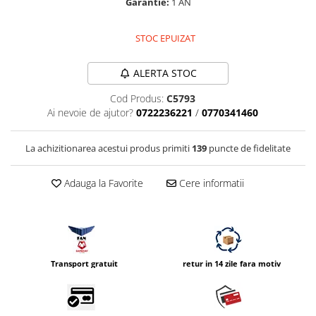
Garantie:
1 AN
Compatibil Sony
Blitz-uri circulare (Macro)
STOC EPUIZAT
Adaptoare stativ port umbrela si
blitz TTL
ALERTA STOC
Comander TTL
Cod Produs:
C5793
Cabluri TTL
Ai nevoie de ajutor?
0722236221
/
0770341460
Cabluri si Patine Sincron
La achizitionarea acestui produs primiti
139
puncte de fidelitate
Alimentare auxiliara blitz
Protectie patina apa, ploaie
Adauga la Favorite
Cere informatii
Bounce-uri, Softbox-uri
Ring-Flash Adaptor
Bracket-uri si suporti
Huse protectie blitz extern
Transport gratuit
retur in 14 zile fara motiv
Huse protectie filtre gel
Accesorii Aparate Digitale