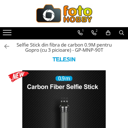
Toate Produsele
Aparate Foto
1
2
Aparate Foto Mirrorless
Selfie Stick din fibra de carbon 0.9M pentru
Aparate Foto DSLR
Gopro (cu 3 picioare) - GP-MNP-90T
Aparate Foto Compacte
Aparate foto instant
Aparate foto pe film
Cursuri foto
Obiective foto si accesorii
Obiective Mirorless
Obiective DSLR
Huse si tocuri protectie obiective
Obiective Cinematice