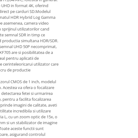
 UHD in format 4K, oferind
 direct pe carduri SD.Modelul
 formatul HDR Hybrid Log Gamma
 De asemenea, camera video
sprijinul utilizatorilor cand
te semnal SDR in timp ce
and productia simultana HDR/SDR.
un semnal UHD 50P necomprimat,
XF705 are si posibilitatea de a
al pentru aplicatii de
cerinteleoricarui utilizator care
ucru de productie
enzorul CMOS de 1 inch, modelul
 Acestea va ofera o focalizare
cu detectarea fetei si urmarirea
 pentru a facilita focalizarea
prinde imagini de calitate, aveti
itate incredibila si utilizare
eria L, cu un zoom optic de 15x, o
m si un stabilizator de imagine
oate aceste functii sunt
oare, asigurand controlul