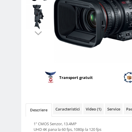
Parasolare
Teleconvertoare
Adaptoare montura / baioneta
Capace obiectiv si camera
Inele Macro
Filtre foto
Filtre Filet
Filtre tip Cokin
Filtre White Balance
Transport gratuit
Accesorii filtre
Convertoare pe filet foto video
Inele reductii obiective
Caracteristici
Video
(1)
Service
Pac
Curatare si intretinere
Descriere
Blitz-uri externe
1" CMOS Senzor, 13.4MP
Blitz-uri TTL - Dedicate
UHD 4K pana la 60 fps, 1080p la 120 fps