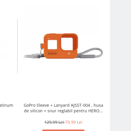
latinum
GoPro Sleeve + Lanyard AJSST-004 , husa
Phottix NP
de silicon + snur reglabil pentru HERO 8
, portocaliu
129,99 Lei
79,99 Lei