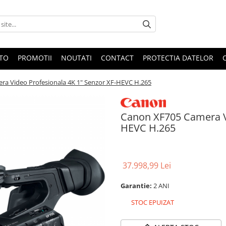
OTO
PROMOTII
NOUTATI
CONTACT
PROTECTIA DATELOR
a Video Profesionala 4K 1" Senzor XF-HEVC H.265
Canon XF705 Camera Vi
HEVC H.265
37.998,99 Lei
Garantie:
2 ANI
STOC EPUIZAT