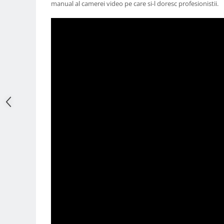
manual al camerei video pe care si-l doresc profesionistii.
Adaptoare pentru convertoare sau
filtre
Alimentatoare 220V
Cabluri
Carcase de tip Cage, pentru
integrare in sisteme video
complexe
Curatare Senzor
Huse de ploaie
Microfoane / Reportofoane
Nivela patina
Ocular
Transmitator de fisiere fara fir
Vizor
Accesorii diverse
Genti, Rucsacuri, Troller foto