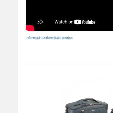
Genti foto
Genti Holster TopLoader
Genti, Troller Video
Rucsacuri Foto
Only One Shoulder - SlingShot
Informatii conformitate produs
Tocuri si huse protectie aparate
Hamuri si Centuri foto
Curele Aparat - Umar
Genti Laptop si iPad
Hand Strap / Grip
Troller
Accesorii genti si trollere
Solid-State Drive (SSD)
Video / Camere si accesorii
Camere video profesionale