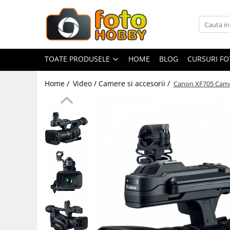
Toate Produsele
Aparate Foto
TOATE PRODUSELE
HOME
BLOG
CURSURI F
Aparate Foto Mirrorless
Home /
Video / Camere si accesorii /
Canon XF705 Camer
Aparate Foto DSLR
Aparate Foto Compacte
Aparate foto instant
Aparate foto pe film
Cursuri foto
Obiective foto si accesorii
Obiective Mirorless
Obiective DSLR
Huse si tocuri protectie obiective
Obiective Cinematice