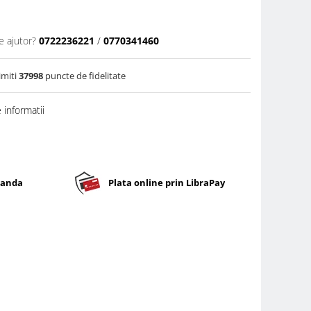
e ajutor?
0722236221
/
0770341460
imiti
37998
puncte de fidelitate
informatii
banda
Plata online prin LibraPay