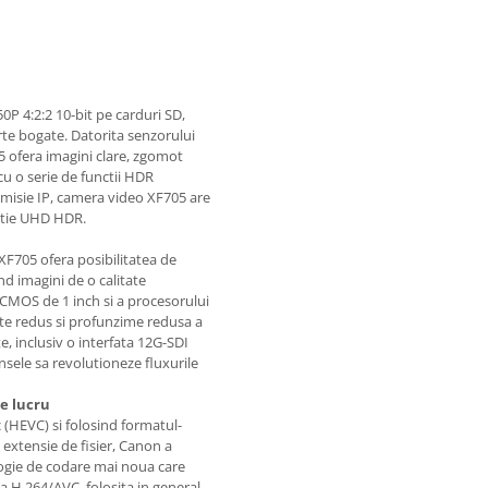
0P 4:2:2 10-bit pe carduri SD,
arte bogate. Datorita senzorului
 ofera imagini clare, zgomot
cu o serie de functii HDR
smisie IP, camera video XF705 are
uctie UHD HDR.
XF705 ofera posibilitatea de
nd imagini de o calitate
 CMOS de 1 inch si a procesorului
te redus si profunzime redusa a
, inclusiv o interfata 12G-SDI
nsele sa revolutioneze fluxurile
de lucru
(HEVC) si folosind formatul-
extensie de fisier, Canon a
logie de codare mai noua care
 H.264/AVC, folosita in general.