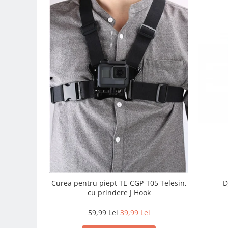
Trepiede si monopiede
Trepiede foto
Trepiede video
Trepied / Monopied Carbon
Trepiede pentru compacte /
webcam-uri
Monopiede foto/video
Cap trepied si monopied
Carucioare trepied (Dolly)
Placute cap trepied
Huse trepied / stativ lumini
Sina Focus pentru Macro
Curea pentru piept TE-CGP-T05 Telesin,
D
Accesorii trepiede si monopiede
cu prindere J Hook
Selfie Stick
59,99 Lei
39,99 Lei
Studio/Lumini si accesorii