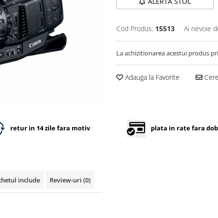
ALERTA STOC
Cod Produs:
15513
Ai nevoie d
La achizitionarea acestui produs pr
Adauga la Favorite
Cere 
retur in 14 zile fara motiv
plata in rate fara do
hetul include
Review-uri
(0)