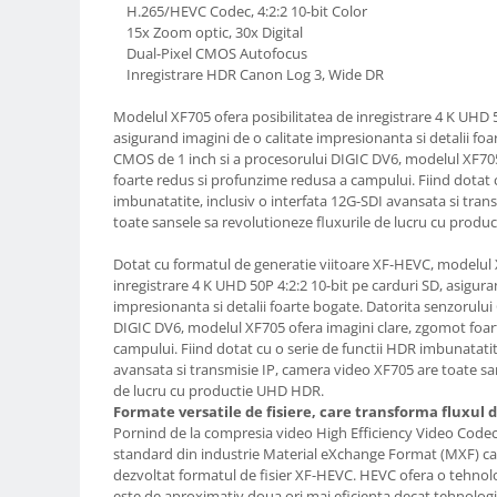
H.265/HEVC Codec, 4:2:2 10-bit Color
Compatibil Sony
15x Zoom optic, 30x Digital
Blitz-uri circulare (Macro)
Dual-Pixel CMOS Autofocus
Inregistrare HDR Canon Log 3, Wide DR
Adaptoare stativ port umbrela si
blitz TTL
Modelul XF705 ofera posibilitatea de inregistrare 4 K UHD 5
Comander TTL
asigurand imagini de o calitate impresionanta si detalii fo
CMOS de 1 inch si a procesorului DIGIC DV6, modelul XF705
Cabluri TTL
foarte redus si profunzime redusa a campului. Fiind dotat 
imbunatatite, inclusiv o interfata 12G-SDI avansata si tran
Cabluri si Patine Sincron
toate sansele sa revolutioneze fluxurile de lucru cu prod
Alimentare auxiliara blitz
Dotat cu formatul de generatie viitoare XF-HEVC, modelul 
Protectie patina apa, ploaie
inregistrare 4 K UHD 50P 4:2:2 10-bit pe carduri SD, asigura
Bounce-uri, Softbox-uri
impresionanta si detalii foarte bogate. Datorita senzorului
DIGIC DV6, modelul XF705 ofera imagini clare, zgomot foar
Ring-Flash Adaptor
campului. Fiind dotat cu o serie de functii HDR imbunatatite
avansata si transmisie IP, camera video XF705 are toate sa
Bracket-uri si suporti
de lucru cu productie UHD HDR.
Huse protectie blitz extern
Formate versatile de fisiere, care transforma fluxul 
Pornind de la compresia video High Efficiency Video Codec 
Huse protectie filtre gel
standard din industrie Material eXchange Format (MXF) ca 
dezvoltat formatul de fisier XF-HEVC. HEVC ofera o tehno
Accesorii Aparate Digitale
este de aproximativ doua ori mai eficienta decat tehnologia