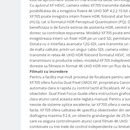
Carduri memorie, Cititoare
Cu ajutorul XF-HEVC, camera video XF705 transmite datele
posibilitatea de a inregistra fisiere 4K UHD 50P 4:2:2 10 bit
Carduri memorie
XF705 poate inregistra intern fisiere HDR, folosind atat
Cititoare carduri
(HLG), cat si formatul HDR Perceptual Quantisation (PQ).
Huse protectie card memorie
beneficiaza si de functii extinse de asistenta HDR, venind in 
doresc sa controleze expunerea. Modelul XF705 poate emi
Grip-uri
inregistreaza intern un fisier HDR pe un card SD, permit
Telecomenzi
Dotata cu o interfata avansata 12G-SDI, care transmite 
de inalta calitate, printr-un singur cablu SDI, camera video 
LCD protectie
transmite in retea 4K UHD HDR folosind formatul HEVC. Ide
transmisiuni si productie video, modelul XF705 indeplineste 
Recordere audio digitale
doreste sa filmeze in format 4K UHD HDR intr-un flux de l
Acumulatori si baterii
Filmati cu incredere
Pentru a facilita mai mult procesul de focalizare pentru s
Acumulatori Foto
XF705 ofera functia Dual Pixel CMOS AF, proprietara Canon.
Acumulatori AA/AAA (R6/R3)) si
automata clara si rapida cu control tactil al focalizarii, AF 
incarcatoare
obiectelor. Dual Pixel Focus Guide ofera instructiuni grafice,
clara atunci cand aceasta este reglata manual. Pentru a sur
Baterii
nevoie de sisteme optice excelente, iar XF705 ofera o versatil
Incarcatoare acumulatori Foto-
facila. XF705 ofera calitatea 4K specifica obiectivelor din s
Video
diafragma maxima f/2.8, un obiectiv grandangular de 25.5m
Huse protectie acumulatori foto
care va asigura controlmaxim atunci cand filmati 4K UHD. T
combinate cu trei inele de control independente cu limitat
Tablete grafice