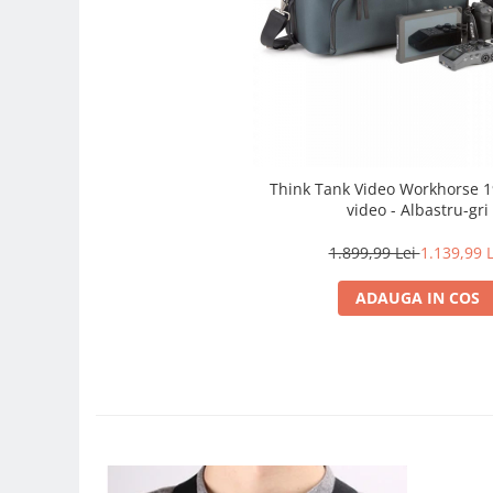
Camere Video Cinematice
Camere video de actiune
Accesorii camere video de actiune
Accesorii drone
Acumulatori camere video
Think Tank Video Workhorse 1
Lampi video
video - Albastru-gri
Stabilizatoare (Gimbal) / Steady
Cam
1.899,99 Lei
1.139,99 L
Huse Protectie / Ploaie camere
ADAUGA IN COS
video
Accesorii diverse pt camere video
Camere Video Cinematice
Drone
Slider
Camere Video Compacte