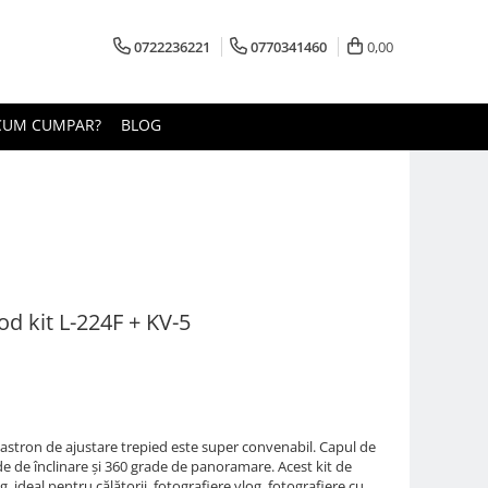
0722236221
0770341460
0,00
CUM CUMPAR?
BLOG
od kit L-224F + KV-5
e castron de ajustare trepied este super convenabil. Capul de
de de înclinare și 360 grade de panoramare. Acest kit de
, ideal pentru călătorii, fotografiere vlog, fotografiere cu