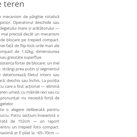
e teren
 un mecanism de pârghie rotativă
 picior. Operatorul deschide sau
a degetului mare și arătătorului —
ic, mai precisă decât un mecanism
e de blocare pe trepied compact.
i față de flip-lock-urile mari ale
compact de 1.32kg, dimensiunea
 sau greutate superflue.
nsistența forței de blocare: un inel
 strângi prea puțin și segmentul
deteriorează filetul intern sau
ară: deschis sau închis. La poziția
 cu care a fost acționat — elimină
eren umed, cu mâinile reci sau cu
i pronunțat: nu necesită forță de
egetelor.
ste o alegere deliberată pentru
lucru. Patru secțiuni înseamnă o
șurată de 152cm — un raport
pentru un trepied foto compact.
maximă ar fi pliat la ~65–70cm —