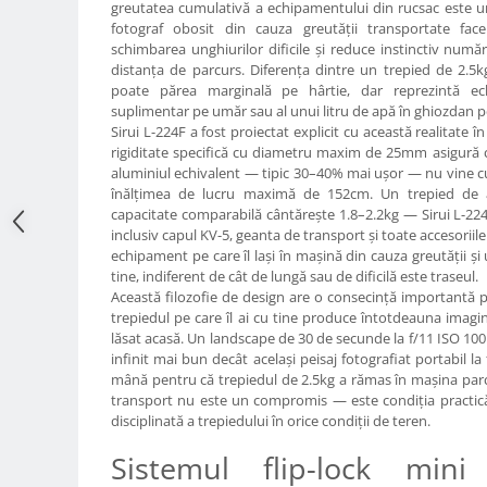
greutatea cumulativă a echipamentului din rucsac este u
Adaptoare pentru convertoare sau
fotograf obosit din cauza greutății transportate fac
schimbarea unghiurilor dificile și reduce instinctiv număr
filtre
distanța de parcurs. Diferența dintre un trepied de 2.5
Alimentatoare 220V
poate părea marginală pe hârtie, dar reprezintă ec
suplimentar pe umăr sau al unui litru de apă în ghiozdan pe
Cabluri
Sirui L-224F a fost proiectat explicit cu această realitate 
Carcase de tip Cage, pentru
rigiditate specifică cu diametru maxim de 25mm asigură 
integrare in sisteme video
aluminiul echivalent — tipic 30–40% mai ușor — nu vine cu n
înălțimea de lucru maximă de 152cm. Un trepied de a
complexe
Curatare Senzor
capacitate comparabilă cântărește 1.8–2.2kg — Sirui L-22
inclusiv capul KV-5, geanta de transport și toate accesoriil
Huse de ploaie
echipament pe care îl lași în mașină din cauza greutății și 
Microfoane / Reportofoane
tine, indiferent de cât de lungă sau de dificilă este traseul.
Această filozofie de design are o consecință importantă pe
Nivela patina
trepiedul pe care îl ai cu tine produce întotdeauna imagi
lăsat acasă. Un landscape de 30 de secunde la f/11 ISO 100
Ocular
infinit mai bun decât același peisaj fotografiat portabil l
Transmitator de fisiere fara fir
mână pentru că trepiedul de 2.5kg a rămas în mașina parc
transport nu este un compromis — este condiția practică 
Vizor
disciplinată a trepiedului în orice condiții de teren.
Accesorii diverse
Sistemul flip-lock min
Genti, Rucsacuri, Troller foto