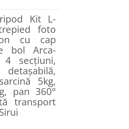
ripod Kit L-
repied foto
bon cu cap
re bol Arca-
 4 secțiuni,
detașabilă,
sarcină 5kg,
kg, pan 360°
tă transport
Sirui