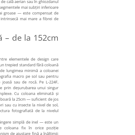
 de cală aerian sau în ghiozdanul
 segmentele mai subțiri inferioare
mai groase — este compensat de
 intrinsecă mai mare a fibrei de
ă – de la 152cm
intre elementele de design care
 un trepied standard fără coloană
ă de lungimea minimă a coloanei
tografia macro pe sol sau pentru
e joasă sau de rocă. Pe L-224F,
e prin deșurubarea unui singur
plexe. Cu coloana eliminată și
oboară la 25cm — suficient de jos
i sau cu insecte la nivel de sol,
tura fotografiată de la nivelul
ângere simplă de inel — este un
 coloana fix în orice poziție
ism de ajustare fină a înălțimii: