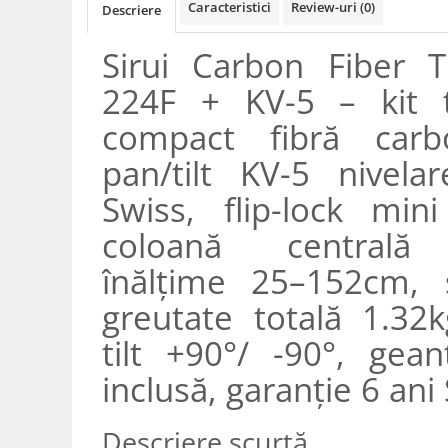
Caracteristici
Review-uri
(0)
Descriere
Compatibil Sony
Blitz-uri circulare (Macro)
Sirui Carbon Fiber T
Adaptoare stativ port umbrela si
224F + KV-5 – kit t
blitz TTL
Comander TTL
compact fibră car
Cabluri TTL
pan/tilt KV-5 nivela
Cabluri si Patine Sincron
Swiss, flip-lock mini
Alimentare auxiliara blitz
coloană centrală 
Protectie patina apa, ploaie
înălțime 25–152cm, 
Bounce-uri, Softbox-uri
greutate totală 1.32
Ring-Flash Adaptor
Bracket-uri si suporti
tilt +90°/ -90°, gean
Huse protectie blitz extern
inclusă, garanție 6 ani 
Huse protectie filtre gel
Accesorii Aparate Digitale
Descriere scurtă