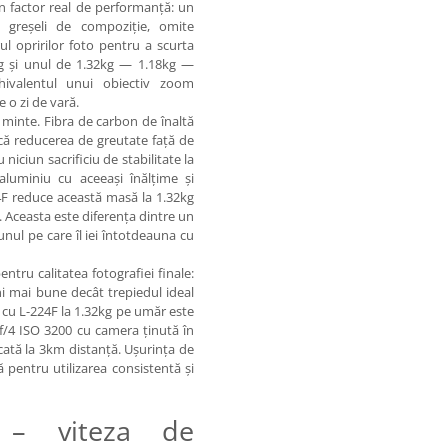
n factor real de performanță: un
e greșeli de compoziție, omite
ul opririlor foto pentru a scurta
kg și unul de 1.32kg — 1.18kg —
hivalentul unui obiectiv zoom
 o zi de vară.
în minte. Fibra de carbon de înaltă
că reducerea de greutate față de
iciun sacrificiu de stabilitate la
luminiu cu aceeași înălțime și
4F reduce această masă la 1.32kg
e. Aceasta este diferența dintre un
unul pe care îl iei întotdeauna cu
ntru calitatea fotografiei finale:
ni mai bune decât trepiedul ideal
 cu L-224F la 1.32kg pe umăr este
a f/4 ISO 3200 cu camera ținută în
ată la 3km distanță. Ușurința de
pentru utilizarea consistentă și
i – viteza de