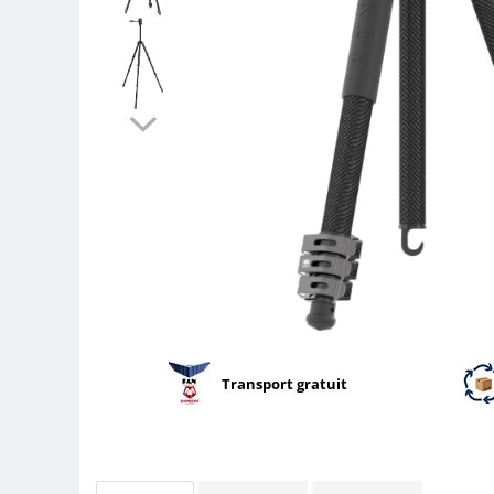
Parasolare
Teleconvertoare
Adaptoare montura / baioneta
Capace obiectiv si camera
Inele Macro
Filtre foto
Filtre Filet
Filtre tip Cokin
Filtre White Balance
Accesorii filtre
Convertoare pe filet foto video
Inele reductii obiective
Transport gratuit
Curatare si intretinere
Blitz-uri externe
Blitz-uri TTL - Dedicate