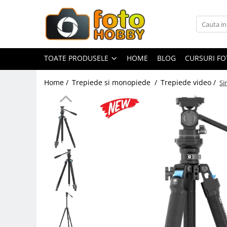
Toate Produsele
Aparate Foto
TOATE PRODUSELE
HOME
BLOG
CURSURI F
Aparate Foto Mirrorless
Home /
Trepiede si monopiede /
Trepiede video /
Si
Aparate Foto DSLR
Aparate Foto Compacte
Aparate foto instant
Aparate foto pe film
Cursuri foto
Obiective foto si accesorii
Obiective Mirorless
Obiective DSLR
Huse si tocuri protectie obiective
Obiective Cinematice