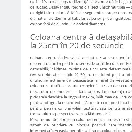
cu 14–19cm mai lung, o diferență care contează în bagajul
Camere Video Cinematice
de rucsac. Dezavantajul teoretic al secțiunilor multiple —
cu rigiditate mai mică față de segmentele superioare 
Camere video de actiune
diametrul de 25mm al tubului superior și de rigiditatea
Accesorii camere video de actiune
carbon față de aluminiu la același diametru.
Accesorii drone
Coloana centrală detașabil
Acumulatori camere video
la 25cm în 20 de secunde
Lampi video
Coloana centrală detașabilă a Sirui L-224F este unul d
Stabilizatoare (Gimbal) / Steady
diferențiază un trepied foto serios de unul de consum. Pe
Cam
detașabilă, înălțimea minimă de lucru este determinat
centrale ridicate — tipic 40–60cm, insuficient pentru fo
Huse Protectie / Ploaie camere
unghiurile extreme de peisagistică la nivel de vegetați
video
coloana centrală se scoate complet în 15–20 de secund
Accesorii diverse pt camere video
mecanism de prindere — fără unelte, fără operații com
picioarele deschise la unghiul maxim, înălțimea de lucru c
Camere Video Cinematice
pentru fotografia macro extinsă, pentru compoziții cu flor
pentru peisaje cu prim-plan texturat sau pentru arhitec
Drone
trotuarului cu perspectivă verticală dramatică.
Slider
Mecanismul de blocare a coloanei centrale nu este o str
sistem de prindere cu blocare pozitivă care menține
Camere Video Compacte
intermediară. Aceasta permite utilizarea coloanei ca mecan