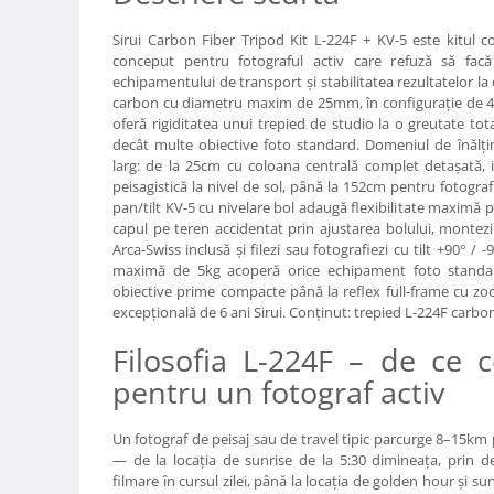
Carduri memorie, Cititoare
Sirui Carbon Fiber Tripod Kit L-224F + KV-5 este kitul 
Carduri memorie
conceput pentru fotograful activ care refuză să fac
Cititoare carduri
echipamentului de transport și stabilitatea rezultatelor la 
Huse protectie card memorie
carbon cu diametru maxim de 25mm, în configurație de 4 se
oferă rigiditatea unui trepied de studio la o greutate to
Grip-uri
decât multe obiective foto standard. Domeniul de înălți
Telecomenzi
larg: de la 25cm cu coloana centrală complet detașată, 
peisagistică la nivel de sol, până la 152cm pentru fotogra
LCD protectie
pan/tilt KV-5 cu nivelare bol adaugă flexibilitate maximă 
capul pe teren accidentat prin ajustarea bolului, montez
Recordere audio digitale
Arca-Swiss inclusă și filezi sau fotografiezi cu tilt +90° /
Acumulatori si baterii
maximă de 5kg acoperă orice echipament foto standar
obiective prime compacte până la reflex full-frame cu z
Acumulatori Foto
excepțională de 6 ani Sirui. Conținut: trepied L-224F carbo
Acumulatori AA/AAA (R6/R3)) si
Filosofia L-224F – de ce 
incarcatoare
Baterii
pentru un fotograf activ
Incarcatoare acumulatori Foto-
Video
Un fotograf de peisaj sau de travel tipic parcurge 8–15km 
Huse protectie acumulatori foto
— de la locația de sunrise de la 5:30 dimineața, prin d
filmare în cursul zilei, până la locația de golden hour și su
Tablete grafice