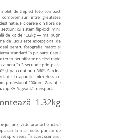
complet de trepied foto compact
ă compromisuri între greutatea
destinație. Picioarele din fibră de
cțiuni cu sistem flip-lock mini,
tală de kit de 1.32kg — mai puțin
me de lucru este excepțional de
ideal pentru fotografia macro și
fierea standard în picioare. Capul
pe teren neuniform: nivelezi rapid
i camera în 3 secunde prin placa
 -90° și pan continuu 360°. Sarcina
d, de la aparate mirrorless cu
oom profesional 200mm. Garanție
n, cap KV-5, geantă transport.
contează 1.32kg
pe jos pe o zi de producție activă
eplasări la mai multe puncte de
nset spre seară. În acest scenariu,