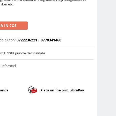
liber etc.
A IN COS
de ajutor?
0722236221
/
0770341460
imiti
1349
puncte de fidelitate
informatii
banda
Plata online prin LibraPay