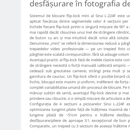
desfășurare în fotografia d
Genti foto
Genti Holster TopLoader
Sistemul de blocare flip-lock mini al Sirui L-224F este
aplicat fiecăruia dintre segmentele celor 4 secțiuni per
Genti, Troller Video
închide fiecare flip-lock printr-o singură mișcare de 90° 
Rucsacuri Foto
mai rapidă decât răsucirea unui inel de strângere cilindr
de buton cu arc și mai intuitivă decât orice altă soluți
Only One Shoulder - SlingShot
Denumirea „mini" se referă la dimensiunea redusă a pârghie
trepiedelor video profesionale — pe un trepied foto 
Tocuri si huse protectie aparate
pârghiei este scalată corespunzător, fără să adauge volum
Hamuri si Centuri foto
Avantajul practic al flip-lock față de inelele clasice este co
de strângere necesită o forță manuală calibrată empiric —
Curele Aparat - Umar
cedează sub greutatea camerei, strângi prea mult și se 
garnitura de cauciuc. Un flip-lock oferă o poziție binară cl
Genti Laptop si iPad
închis, blocajul este maxim și uniform, indiferent de forța
Hand Strap / Grip
complet variabilitatea umană din procesul de blocare. Pe t
mănuși subțiri de iarnă, avantajul flip-lock devine și ma
Troller
prindere sau răsucire, ci o simplă mișcare de articulare a d
Accesorii genti si trollere
Configurația de 4 secțiuni a picioarelor Sirui L-224F e
optimizarea lungimii pliate față de înălțimea maximă de 
Solid-State Drive (SSD)
lungime pliată de ~51cm pentru o înălțime desfă
Video / Camere si accesorii
desfășurare/pliere de aproape 3:1, excepțional de bun 
Comparativ, un trepied cu 3 secțiuni de aceeași înălțime 
Camere video profesionale