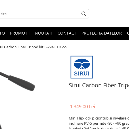
OTO
PROMOTII
NOUTATI
CONTACT
PROTECTIA DATELOR
rui Carbon Fiber Tripod kit L-224F + KV-5
Sirui Carbon Fiber Trip
1.349,00 Lei
Mini Flip-lock picior tub și nivelar
înclinare KV-5 permite -80 - +90 gra
trepied cântărește doar doar 1,43 Kg