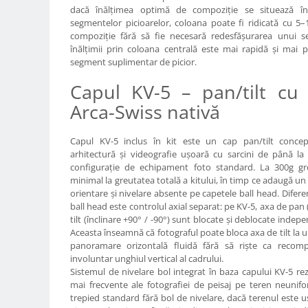
Trepiede si monopiede
dacă înălțimea optimă de compoziție se situează în
segmentelor picioarelor, coloana poate fi ridicată cu 5
Trepiede foto
compoziție fără să fie necesară redesfășurarea unui s
Trepiede video
înălțimii prin coloana centrală este mai rapidă și mai p
segment suplimentar de picior.
Trepied / Monopied Carbon
Capul KV-5 – pan/tilt cu 
Trepiede pentru compacte /
webcam-uri
Arca-Swiss nativă
Monopiede foto/video
Capul KV-5 inclus în kit este un cap pan/tilt concepu
Cap trepied si monopied
arhitectură și videografie ușoară cu sarcini de până la
configurație de echipament foto standard. La 300g gre
Carucioare trepied (Dolly)
minimal la greutatea totală a kitului, în timp ce adaugă un
Placute cap trepied
orientare și nivelare absente pe capetele ball head. Dife
ball head este controlul axial separat: pe KV-5, axa de pan 
Huse trepied / stativ lumini
tilt (înclinare +90° / -90°) sunt blocate și deblocate ind
Sina Focus pentru Macro
Aceasta înseamnă că fotograful poate bloca axa de tilt la 
panoramare orizontală fluidă fără să riște ca recom
Accesorii trepiede si monopiede
involuntar unghiul vertical al cadrului.
Sistemul de nivelare bol integrat în baza capului KV-5 re
Selfie Stick
mai frecvente ale fotografiei de peisaj pe teren neunifo
Studio/Lumini si accesorii
trepied standard fără bol de nivelare, dacă terenul este uș