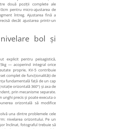
tre două poziții complete ale
–10cm pentru micro-ajustarea de
egment întreg. Ajustarea fină a
recisă decât ajustarea printr-un
nivelare bol și
t explicit pentru peisagistică,
 5kg — acoperind integral orice
utate proprie, KV-5 contribuie
 set complet de funcționalități de
rența fundamentală față de un cap
(rotație orizontală 360°) și axa de
ependent, prin mecanisme separate.
un unghi precis și poate executa o
punerea orizontală să modifice
zolvă una dintre problemele cele
rm: nivelarea orizontului. Pe un
or înclinat, fotograful trebuie să