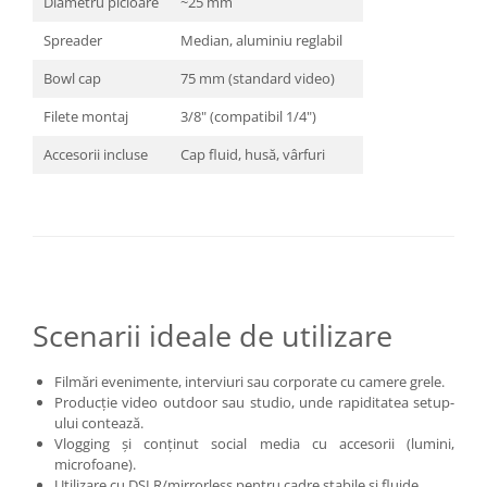
Diametru picioare
~25 mm
Spreader
Median, aluminiu reglabil
Bowl cap
75 mm (standard video)
Filete montaj
3/8" (compatibil 1/4")
Accesorii incluse
Cap fluid, husă, vârfuri
Scenarii ideale de utilizare
Filmări evenimente, interviuri sau corporate cu camere grele.
Producție video outdoor sau studio, unde rapiditatea setup-
ului contează.
Vlogging și conținut social media cu accesorii (lumini,
microfoane).
Utilizare cu DSLR/mirrorless pentru cadre stabile și fluide.