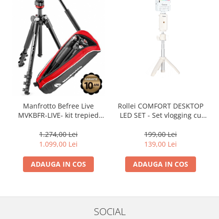
Rollei COMFORT DESKTOP
Manfrotto Befree Live
LED SET - Set vlogging cu
MVKBFR-LIVE- kit trepied
minitrepied, seflie stick
video
suport de telefon/camera
199,00 Lei
1.274,00 Lei
de actiune si cu lampa RGB
139,00 Lei
1.099,00 Lei
ADAUGA IN COS
ADAUGA IN COS
SOCIAL