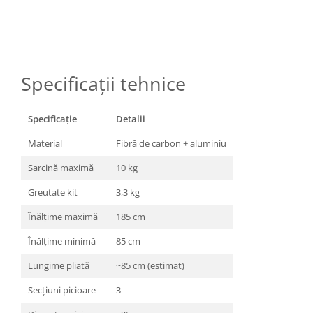
Specificații tehnice
Specificație
Detalii
Material
Fibră de carbon + aluminiu
Sarcină maximă
10 kg
Greutate kit
3,3 kg
Înălțime maximă
185 cm
Înălțime minimă
85 cm
Lungime pliată
~85 cm (estimat)
Secțiuni picioare
3