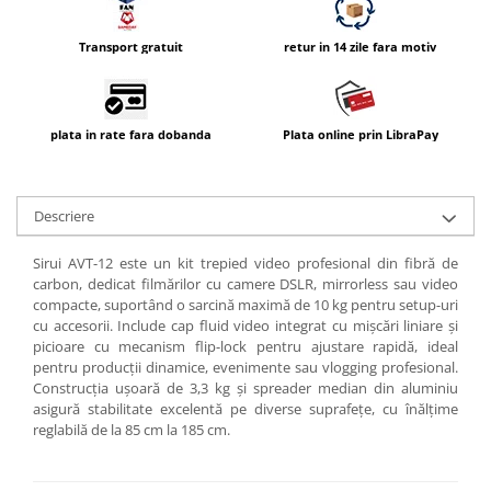
Transport gratuit
retur in 14 zile fara motiv
plata in rate fara dobanda
Plata online prin LibraPay
Descriere
Sirui AVT-12 este un kit trepied video profesional din fibră de
carbon, dedicat filmărilor cu camere DSLR, mirrorless sau video
compacte, suportând o sarcină maximă de 10 kg pentru setup-uri
cu accesorii. Include cap fluid video integrat cu mișcări liniare și
picioare cu mecanism flip-lock pentru ajustare rapidă, ideal
pentru producții dinamice, evenimente sau vlogging profesional.
Construcția ușoară de 3,3 kg și spreader median din aluminiu
asigură stabilitate excelentă pe diverse suprafețe, cu înălțime
reglabilă de la 85 cm la 185 cm.​