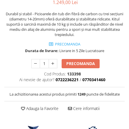
1.249,00 Lei
Vizor
Accesorii diverse
Durabil și stabil - Picioarele din tub din fibră de carbon cu trei secțiuni
(diametru 14-20mm) oferă durabilitate și stabilitate ridicate. Kitul
suportă o sarcină maximă de 10 kg și include un răspânditor de nivel
mediu din aliaj de aluminiu pentru a spori și mai mult stabilitatea
trepiedului.
PRECOMANDA
Durata de livrare:
Livrare in 5 Zile Lucratoare
PRECOMANDA
Cod Produs:
133398
Ai nevoie de ajutor?
0722236221
/
0770341460
La achizitionarea acestui produs primiti
1249
puncte de fidelitate
Adauga la Favorite
Cere informatii