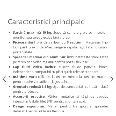
Caracteristici principale
Sarcină maximă 10 kg
: Suportă camere grele cu microfon,
monitor sau teleobiective fără vibrații.​
Picioare din fibră de carbon cu 3 secțiuni
: Mecanism flip-
lock pentru extindere/restrângere rapidă, rigiditate ridicată și
portabilitate.​
Spreader median din aluminiu
: Îmbunătățește stabilitatea
pe teren denivelat, reglabil pentru poziții flexibile.​
Cap fluid video inclus
: Mișcări fluide pan/tilt, blocaj
independent, compatibil cu plăci quick-release standard.​
Înălțime variabilă
: De la 85 cm minim la 185 cm maxim,
pentru cadre versatile de la jos la înalt.​
Greutate redusă 3,3 kg
: Ușor de transportat, cu husă inclusă
pentru protecție.​
Accesorii practice
: Vârfuri metalice și tălpi de cauciuc
interschimbabile, filet 3/8" pentru montaj rapid.​
Design ergonomic
: Mâner pentru transport și spreader
detașabil pentru utilizare flexibilă.