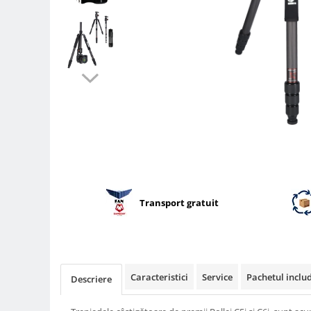
Parasolare
Teleconvertoare
Adaptoare montura / baioneta
Capace obiectiv si camera
Inele Macro
Filtre foto
Filtre Filet
Filtre tip Cokin
Filtre White Balance
Accesorii filtre
Transport gratuit
Convertoare pe filet foto video
Inele reductii obiective
Curatare si intretinere
Caracteristici
Service
Pachetul inclu
Descriere
Blitz-uri externe
Blitz-uri TTL - Dedicate