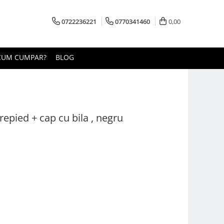
0722236221
0770341460
0,00
CUM CUMPAR?
BLOG
trepied + cap cu bila , negru