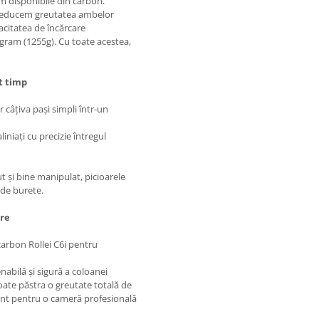
um disponibile din carbon.
ă reducem greutatea ambelor
acitatea de încărcare
gram (1255g). Cu toate acestea,
t timp
 câțiva pași simpli într-un
iniați cu precizie întregul
t și bine manipulat, picioarele
 de burete.
re
 carbon Rollei C6i pentru
abilă și sigură a coloanei
poate păstra o greutate totală de
cient pentru o cameră profesională