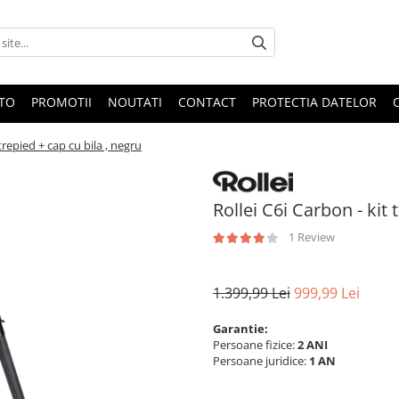
OTO
PROMOTII
NOUTATI
CONTACT
PROTECTIA DATELOR
 trepied + cap cu bila , negru
Rollei C6i Carbon - kit 
1 Review
1.399,99 Lei
999,99 Lei
Garantie:
Persoane fizice:
2 ANI
Persoane juridice:
1 AN