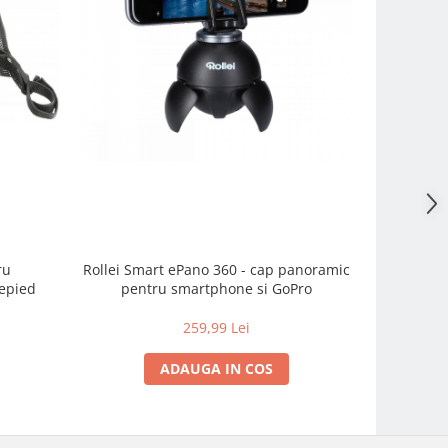
ru
Rollei Smart ePano 360 - cap panoramic
Rollei Roc
repied
pentru smartphone si GoPro
kit t
259,99 Lei
2.
ADAUGA IN COS