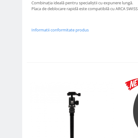
Carduri memorie, Cititoare
Combinația ideală pentru specialiștii cu expunere lungă.
Placa de deblocare rapidă este compatibilă cu ARCA SWISS
Carduri memorie
Cititoare carduri
Huse protectie card memorie
Informatii conformitate produs
Grip-uri
Telecomenzi
LCD protectie
Recordere audio digitale
Acumulatori si baterii
Acumulatori Foto
Acumulatori AA/AAA (R6/R3)) si
incarcatoare
Baterii
Incarcatoare acumulatori Foto-
Video
Huse protectie acumulatori foto
Tablete grafice