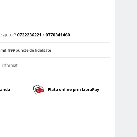
e ajutor?
0722236221
/
0770341460
imiti
999
puncte de fidelitate
informatii
banda
Plata online prin LibraPay