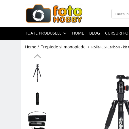
Toate Produsele
Aparate Foto
TOATE PRODUSELE
HOME
BLOG
CURSURI F
Aparate Foto Mirrorless
Home /
Trepiede si monopiede /
Rollei C6i Carbon - kit
Aparate Foto DSLR
Aparate Foto Compacte
Aparate foto instant
Aparate foto pe film
Cursuri foto
Obiective foto si accesorii
Obiective Mirorless
Obiective DSLR
Huse si tocuri protectie obiective
Obiective Cinematice