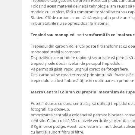
Trepiedele câștigătoare de premii Rollei C5i și C6i, sunt ac
Compatibil Sony
Folosind acest material de înaltă tehnologie, am reușit s
Blitz-uri circulare (Macro)
modele cu un sfert, fără a compromite stabilitatea sau cap
Stativul C6i de carbon acum cântărește puțin peste un kilo
Adaptoare stativ port umbrela si
îmbunătățirile nu se opresc doar la material.
blitz TTL
Trepied sau monopied - se transformă în cel mai scur
Comander TTL
Cabluri TTL
Trepiedul din carbon Rollei C6i poate fi transformat cu doar
monopied stabil și compact.
Cabluri si Patine Sincron
Dispozitivele de prindere rapide și securizate vă permit să al
trepied și cele două niveluri de pe capul trepiedului .
Alimentare auxiliara blitz
Vă permit să găsiți rapid unghiul corect de fotografiere.
Protectie patina apa, ploaie
Deși carbonul se caracterizează prin simțul său foarte plăcu
trepiedului au fost îmbunătățite în continuare cu prindere
Bounce-uri, Softbox-uri
Macro Central Column cu propriul mecanism de rupe
Ring-Flash Adaptor
Bracket-uri si suporti
Puteți întoarce coloana centrală și să utilizați trepiedul de
fotografii tip close-up.
Huse protectie blitz extern
Amortizarea centrală a coloanei vă permite blocarea conven
Huse protectie filtre gel
centrale. Capul cu bilă 3D cu nivele verticale și orizontale 
8 Kg în orice poziție. Acest lucru este mai mult decât sufi
Accesorii Aparate Digitale
cu lentilă, suport filtru și filtre.