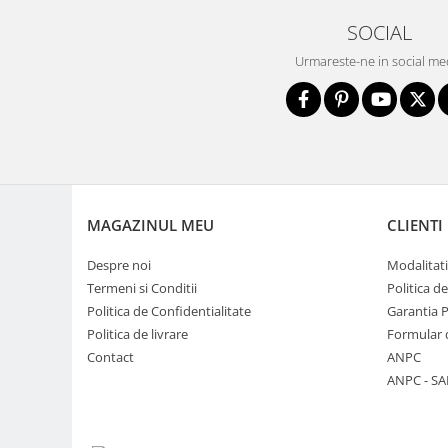
Genti foto
SOCIAL
Genti Holster TopLoader
Urmareste-ne in social me
Genti, Troller Video
Rucsacuri Foto
Only One Shoulder - SlingShot
Tocuri si huse protectie aparate
Hamuri si Centuri foto
MAGAZINUL MEU
CLIENTI
Curele Aparat - Umar
Genti Laptop si iPad
Despre noi
Modalitati
Termeni si Conditii
Politica d
Hand Strap / Grip
Politica de Confidentialitate
Garantia 
Troller
Politica de livrare
Formular 
Accesorii genti si trollere
Contact
ANPC
ANPC - SA
Solid-State Drive (SSD)
Video / Camere si accesorii
Camere video profesionale