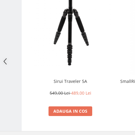
Adaptoare pentru convertoare sau
filtre
Alimentatoare 220V
Cabluri
Carcase de tip Cage, pentru
integrare in sisteme video
complexe
Curatare Senzor
Huse de ploaie
Microfoane / Reportofoane
Sirui Traveler 5A
SmallR
Nivela patina
549,00 Lei
489,00 Lei
Ocular
Transmitator de fisiere fara fir
ADAUGA IN COS
Vizor
Accesorii diverse
Genti, Rucsacuri, Troller foto