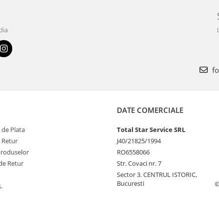
dia
fo
DATE COMERCIALE
 de Plata
Total Star Service SRL
e Retur
J40/21825/1994
Produselor
RO6558066
de Retur
Str. Covaci nr. 7
Sector 3. CENTRUL ISTORIC,
Bucuresti
©
L