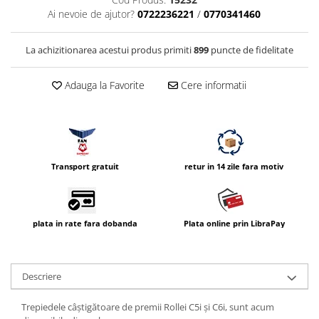
Vizor
Ai nevoie de ajutor?
0722236221
/
0770341460
Accesorii diverse
La achizitionarea acestui produs primiti
899
puncte de fidelitate
Adauga la Favorite
Cere informatii
Transport gratuit
retur in 14 zile fara motiv
plata in rate fara dobanda
Plata online prin LibraPay
Descriere
Trepiedele câștigătoare de premii Rollei C5i și C6i, sunt acum