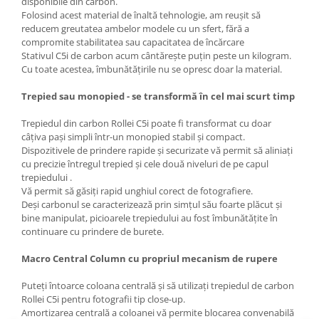
disponibile din carbon.
Folosind acest material de înaltă tehnologie, am reușit să
reducem greutatea ambelor modele cu un sfert, fără a
compromite stabilitatea sau capacitatea de încărcare
Stativul C5i de carbon acum cântărește puțin peste un kilogram.
Cu toate acestea, îmbunătățirile nu se opresc doar la material.
Trepied sau monopied - se transformă în cel mai scurt timp
Trepiedul din carbon Rollei C5i poate fi transformat cu doar
câțiva pași simpli într-un monopied stabil și compact.
Dispozitivele de prindere rapide și securizate vă permit să aliniați
cu precizie întregul trepied și cele două niveluri de pe capul
trepiedului .
Vă permit să găsiți rapid unghiul corect de fotografiere.
Deși carbonul se caracterizează prin simțul său foarte plăcut și
bine manipulat, picioarele trepiedului au fost îmbunătățite în
continuare cu prindere de burete.
Macro Central Column cu propriul mecanism de rupere
Puteți întoarce coloana centrală și să utilizați trepiedul de carbon
Rollei C5i pentru fotografii tip close-up.
Amortizarea centrală a coloanei vă permite blocarea convenabilă