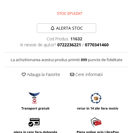
Vizor
STOC EPUIZAT
Accesorii diverse
ALERTA STOC
Cod Produs:
11632
Ai nevoie de ajutor?
0722236221
/
0770341460
La achizitionarea acestui produs primiti
899
puncte de fidelitate
Adauga la Favorite
Cere informatii
Transport gratuit
retur in 14 zile fara motiv
plata in rate fara dobanda
Plata online prin LibraPay