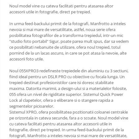
Noul model vine cu cateva facilitati pentru atasarea altor
accesorii utile in fotografie, direct pe trepied.
In urma feed-backului primit de la fotografi, Manfrotto a inteles
nevoia si mai mare de versatilitate, astfel, noua serie ofera
posbilitatea fotografilor de a transforma trepiedul, intr-un mic
"studio foto portabil" Sigur, poate parea mult spus, dar sa vedem
ce posibilitati nebanuite de utilizare, ofera noul trepied, totul
pornind de la un lacas ascuns, in care se pot atasa la nevoie, alte
accesorii foto utile.
Noul 055XPRO3 redefineste trepiedele din aluminiu cu 3 sectiuni,
fiind ideal pentru un DSLR PRO cu obiective cu focala lunga. Un
trepied destinat profesionistilor care isi doresc stabilitate
maxima. Datorita marimii, a design-ului si a materialelor folosite,
055 ofera un nivel de rigiditate superior. Sistemul Quick Power
Lock al clapetelor, ofera o eliberare si o stangere rapida a
segmentelor picioarelor.
Sistemul XPRO, ofera posibilitatea pozitionatii coloanei centrakle
pe orizontala in cateva secunde, fara a o scoate. Noul model vine
cu cateva facilitati pentru atasarea altor accesorii utile in
fotografie, direct pe trepied. In urma feed-backului primit de la
fotografi, Manfrotto a inteles nevoia si mai mare de versatilitate,