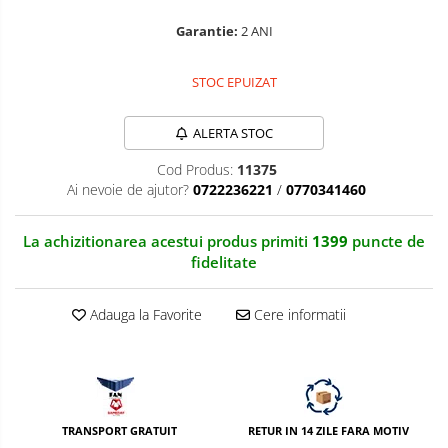
Nivela patina
Garantie:
2 ANI
Ocular
STOC EPUIZAT
Transmitator de fisiere fara fir
ALERTA STOC
Vizor
Cod Produs:
11375
Accesorii diverse
Ai nevoie de ajutor?
0722236221
/
0770341460
La achizitionarea acestui produs primiti
1399
puncte de
fidelitate
Adauga la Favorite
Cere informatii
TRANSPORT GRATUIT
RETUR IN 14 ZILE FARA MOTIV