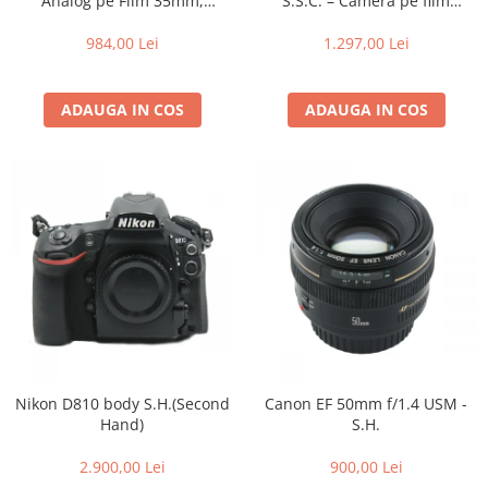
Analog pe Film 35mm,
S.S.C. – Cameră pe film
Trepiede si monopiede
Obiectiv Sonnar 40mm f/2.3,
legendară – Cameră SLR pe
Expunere Automată
film 35mm
984,00 Lei
1.297,00 Lei
Trepiede foto
Trepiede video
ADAUGA IN COS
ADAUGA IN COS
Trepied / Monopied Carbon
Trepiede pentru compacte /
webcam-uri
Monopiede foto/video
Cap trepied si monopied
Carucioare trepied (Dolly)
Placute cap trepied
Huse trepied / stativ lumini
Sina Focus pentru Macro
Accesorii trepiede si monopiede
Nikon D810 body S.H.(Second
Canon EF 50mm f/1.4 USM -
Hand)
S.H.
Selfie Stick
2.900,00 Lei
900,00 Lei
Studio/Lumini si accesorii