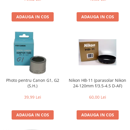
Compatibil Sony
Blitz-uri circulare (Macro)
ADAUGA IN COS
ADAUGA IN COS
Adaptoare stativ port umbrela si
blitz TTL
Comander TTL
Cabluri TTL
Cabluri si Patine Sincron
Alimentare auxiliara blitz
Protectie patina apa, ploaie
Photo pentru Canon G1, G2
Nikon HB-11 (parasolar Nikon
Bounce-uri, Softbox-uri
(S.H.)
24-120mm f/3.5-4.5 D-AF)
Ring-Flash Adaptor
39,99 Lei
60,00 Lei
Bracket-uri si suporti
Huse protectie blitz extern
ADAUGA IN COS
ADAUGA IN COS
Huse protectie filtre gel
Accesorii Aparate Digitale