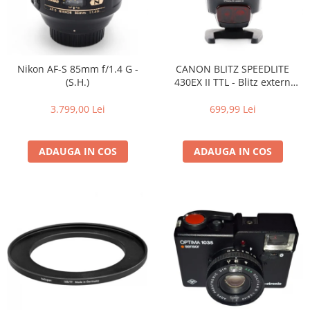
Genti foto
Genti Holster TopLoader
Genti, Troller Video
Nikon AF-S 85mm f/1.4 G -
CANON BLITZ SPEEDLITE
Rucsacuri Foto
(S.H.)
430EX II TTL - Blitz extern
dedicat Canon - (S.H.)
Only One Shoulder - SlingShot
3.799,00 Lei
699,99 Lei
Tocuri si huse protectie aparate
Hamuri si Centuri foto
ADAUGA IN COS
ADAUGA IN COS
Curele Aparat - Umar
Genti Laptop si iPad
Hand Strap / Grip
Troller
Accesorii genti si trollere
Solid-State Drive (SSD)
Video / Camere si accesorii
Camere video profesionale