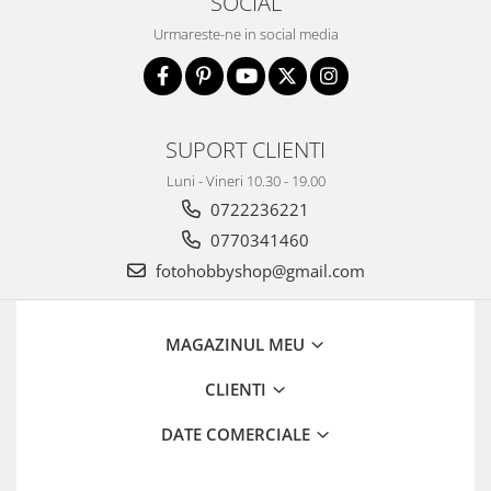
SOCIAL
Aparate foto de colectie , cu vizare
Urmareste-ne in social media
laterala
Aparate foto de colectie TLR -
Biobiective
Aparate foto de colectie , Stereo
SUPORT CLIENTI
Aparate foto de colectie -
Luni - Vineri 10.30 - 19.00
Miniaturi
0722236221
Accesorii pt. aparate foto de
0770341460
colectie
fotohobbyshop@gmail.com
Aparate de colectie de tip Box-
Camera
Reviste, carti si software
MAGAZINUL MEU
Second Hand
CLIENTI
Aparate foto SECOND HAND
Aparate foto Mirrorless (SH)
DATE COMERCIALE
Aparate foto DSLR (SH)
Aparate foto SLR (pe film) (SH)