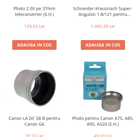
Parasolare
Photo 2.0X pe 37mm
Schneider-Kreuznach Super-
teleconverter (S.H.)
Angulon 1:8/121 pentru
Teleconvertoare
Sinar,Linhof (S.H.)
Adaptoare montura / baioneta
129,03 Lei
1.499,28 Lei
Capace obiectiv si camera
Inele Macro
ADAUGA IN COS
ADAUGA IN COS
Filtre foto
Filtre Filet
Filtre tip Cokin
Filtre White Balance
Accesorii filtre
Convertoare pe filet foto video
Inele reductii obiective
Curatare si intretinere
Canon LA DC 58 B pentru
Photo pentru Canon A75, A85,
Blitz-uri externe
Canon G6
A95, A520 (S.H.)
Blitz-uri TTL - Dedicate
79,52 Lei
49,53 Lei