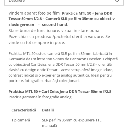
Descriere
Carduri memorie, Cititoare
Carduri memorie
Vindem aparat foto pe film
Praktica MTL 50 + Jena DDR
Tessar 50mm f/2.8 – Cameră SLR pe film 35mm cu obiectiv
Cititoare carduri
- second hand
.
clasic german
Huse protectie card memorie
Stare buna de functionare, vizual in stare buna
Grip-uri
Poze chiar cu produsul/pachetul oferit la vanzare. Se
vinde cu tot ce apare in poze.
Telecomenzi
LCD protectie
Praktica MTL 50 este o cameră SLR pe film 35mm, fabricată în
Germania de Est între 1987–1989 de Pentacon Dresden. Echipată
Recordere audio digitale
cu obiectivul Carl Zeiss Jena DDR Tessar 50mm f/2.8 – o lentilă
Acumulatori si baterii
clasică cu design optic Tessar – acest setup oferă imagini clare,
contrast ridicat și o experiență analog autentică. Ideal pentru
Acumulatori Foto
portrete, fotografie urbană și colecționari.
Acumulatori AA/AAA (R6/R3)) si
incarcatoare
Praktica MTL 50 + Carl Zeiss Jena DDR Tessar 50mm f/2.8
–
Precizie germană în fotografie analog
Baterii
Incarcatoare acumulatori Foto-
Caracteristică
Detalii
Video
Huse protectie acumulatori foto
Tip cameră
SLR pe film 35mm cu expunere TTL
manuală
Tablete grafice