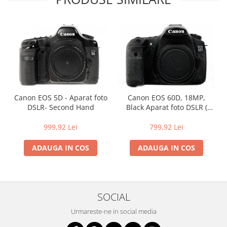
Blitz-uri studio
Blitz-uri mobile, cu acumulatori
Softbox-uri
Accesorii Blitz-uri studio
Lampi lumina continua
Stative/boom-uri pentru lumini
Canon EOS 5D - Aparat foto
Canon EOS 60D, 18MP,
Cleme blitz fasung lumina, spigoti
DSLR- Second Hand
Black Aparat foto DSLR (
Fundaluri
Second Hand)
999,92 Lei
799,92 Lei
Suporti pentru fundaluri
Blende
ADAUGA IN COS
ADAUGA IN COS
Umbrele
Corturi si mese pt. fotografia de
produs
SOCIAL
Declansatoare Radio si Infrarosu
Urmareste-ne in social media
Huse si genti pentru studio