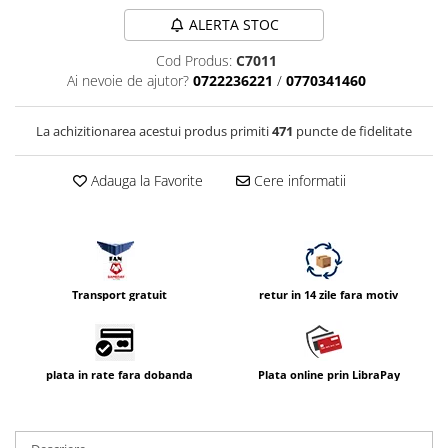
Compatibil Sony
ALERTA STOC
Blitz-uri circulare (Macro)
Cod Produs:
C7011
Adaptoare stativ port umbrela si
Ai nevoie de ajutor?
0722236221
/
0770341460
blitz TTL
Comander TTL
La achizitionarea acestui produs primiti
471
puncte de fidelitate
Cabluri TTL
Adauga la Favorite
Cere informatii
Cabluri si Patine Sincron
Alimentare auxiliara blitz
Protectie patina apa, ploaie
Bounce-uri, Softbox-uri
Transport gratuit
retur in 14 zile fara motiv
Ring-Flash Adaptor
Bracket-uri si suporti
Huse protectie blitz extern
plata in rate fara dobanda
Plata online prin LibraPay
Huse protectie filtre gel
Accesorii Aparate Digitale