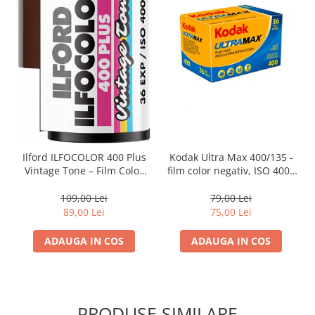
Trepiede si monopiede
Trepiede foto
Trepiede video
Trepied / Monopied Carbon
Trepiede pentru compacte /
webcam-uri
Monopiede foto/video
Cap trepied si monopied
Ilford ILFOCOLOR 400 Plus
Kodak Ultra Max 400/135 -
Vintage Tone – Film Color
film color negativ, ISO 400 ,
Carucioare trepied (Dolly)
Negativ 35mm, 36 Expuneri,
35mm, 36 pozitii
ne
Placute cap trepied
ISO 400, Procesare C-41,
109,00 Lei
79,00 Lei
Tonuri Roșii Vii, Estetică
89,00 Lei
75,00 Lei
Huse trepied / stativ lumini
Retro, Granulație Medie
Sina Focus pentru Macro
ADAUGA IN COS
ADAUGA IN COS
Accesorii trepiede si monopiede
Selfie Stick
Studio/Lumini si accesorii
PRODUSE SIMILARE