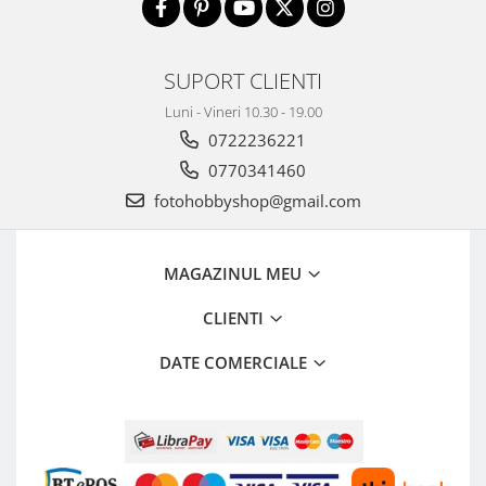
Becuri si lampa blitz studio
Suruburi si piulite, adaptoare de
trecere
SUPORT CLIENTI
Calibrare expunere
Luni - Vineri 10.30 - 19.00
0722236221
Imprimante si Consumabile
Cartuse si cerneluri
0770341460
fotohobbyshop@gmail.com
Imprimante
Scannere Documente
Hartie foto
MAGAZINUL MEU
Filme foto si scanere film
CLIENTI
Materiale foto alb-negru
DATE COMERCIALE
Aparate foto unica folosinta
Filme instant FUJI INSTAX
Chimicale developare film alb-
negru