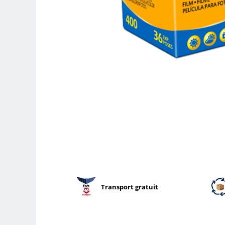
Parasolare
Teleconvertoare
Adaptoare montura / baioneta
Capace obiectiv si camera
Inele Macro
Filtre foto
Filtre Filet
Filtre tip Cokin
Filtre White Balance
Accesorii filtre
Convertoare pe filet foto video
Inele reductii obiective
Transport gratuit
Curatare si intretinere
Blitz-uri externe
Blitz-uri TTL - Dedicate