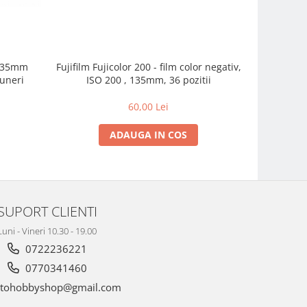
r 35mm
Fujifilm Fujicolor 200 - film color negativ,
Ilford ILF
puneri
ISO 200 , 135mm, 36 pozitii
60,00 Lei
ADAUGA IN COS
SUPORT CLIENTI
Luni - Vineri 10.30 - 19.00
0722236221
0770341460
tohobbyshop@gmail.com