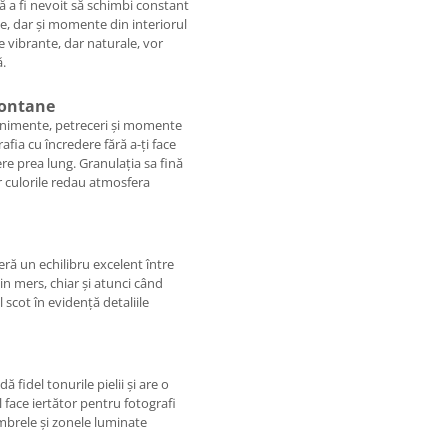
ră a fi nevoit să schimbi constant
te, dar și momente din interiorul
e vibrante, dar naturale, vor
ă.
pontane
venimente, petreceri și momente
fia cu încredere fără a-ți face
re prea lung. Granulația sa fină
 iar culorile redau atmosfera
eră un echilibru excelent între
in mers, chiar și atunci când
l scot în evidență detaliile
 fidel tonurile pielii și are o
 face iertător pentru fotografi
umbrele și zonele luminate