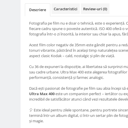
Compatibil Sony
Caracteristici
Review-uri
(0)
Descriere
Blitz-uri circulare (Macro)
Adaptoare stativ port umbrela si
Fotografia pe film nu e doar o tehnică, este o experiență.
blitz TTL
fiecare cadru spune o poveste autentică. ISO 400 oferă o ve
fotografia într-o zi însorită, la interior sau chiar la apus, f
Comander TTL
Cabluri TTL
Acest film color negativ de 35mm este gândit pentru a reda 
tonuri vibrante, păstrând în același timp naturalețea scenei
Cabluri si Patine Sincron
aspect clasic Kodak – cald, nostalgic și plin de viață.
Alimentare auxiliara blitz
Cu 36 de expuneri la dispoziție, ai libertatea să surprinzi ma
Protectie patina apa, ploaie
sau cadre urbane. Ultra Max 400 este alegerea fotografilor
performanță, consistență și farmec analogic.
Bounce-uri, Softbox-uri
Ring-Flash Adaptor
Dacă ești pasionat de fotografie pe film sau abia începi să 
Ultra Max 400
este un companion perfect – iertător cu ex
Bracket-uri si suporti
incredibil de satisfăcător atunci când vezi rezultatele deve
Huse protectie blitz extern
🎈 Este ideal pentru zilele spontane, pentru portrete sincer
Huse protectie filtre gel
termină într-un album digital, ci într-un sertar plin de fotog
și magie.
Accesorii Aparate Digitale