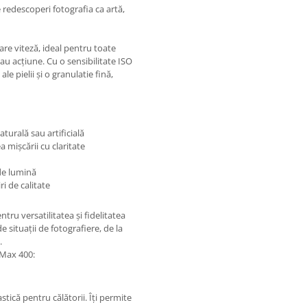
e redescoperi fotografia ca artă,
re viteză, ideal pentru toate
sau acțiune. Cu o sensibilitate ISO
le pielii și o granulatie fină,
turală sau artificială
 mișcării cu claritate
 de lumină
ri de calitate
ru versatilitatea și fidelitatea
e situații de fotografiere, de la
.
 Max 400:
stică pentru călătorii. Îți permite