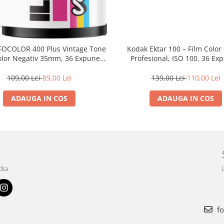
ILFOCOLOR 400 Plus Vintage Tone
Kodak Ektar 100 – Film Colo
olor Negativ 35mm, 36 Expuneri,
Profesional, ISO 100, 36 Ex
 Procesare C-41, Tonuri Roșii Vii,
tică Retro, Granulație Medie
109,00 Lei
89,00 Lei
139,00 Lei
110,00 Lei
ADAUGA IN COS
ADAUGA IN COS
dia
fo