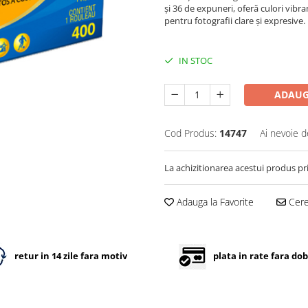
și 36 de expuneri, oferă culori vibran
pentru fotografii clare și expresive.
IN STOC
ADAUG
Cod Produs:
14747
Ai nevoie d
La achizitionarea acestui produs pr
Adauga la Favorite
Cere 
retur in 14 zile fara motiv
plata in rate fara do