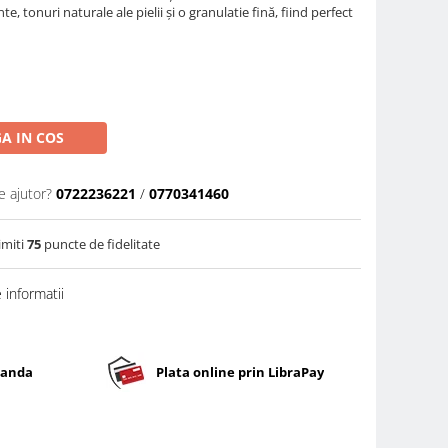
te, tonuri naturale ale pielii și o granulatie fină, fiind perfect
A IN COS
e ajutor?
0722236221
/
0770341460
imiti
75
puncte de fidelitate
informatii
banda
Plata online prin LibraPay