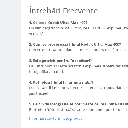
Genti foto
Întrebări Frecvente
Genti Holster TopLoader
Genti, Troller Video
1. Ce este Kodak Ultra Max 400?
Un film negativ color de 35mm, ISO 400, cu 36 expuneri, ideal
Rucsacuri Foto
versatilă.
Only One Shoulder - SlingShot
2. Cum se procesează filmul Kodak Ultra Max 400?
Tocuri si huse protectie aparate
Prin proces C-41, standard în toate laboratoarele foto de 
Hamuri si Centuri foto
3. Este potrivit pentru începători?
Da, Ultra Max 400 este iertător la expunere și oferă rezult
Curele Aparat - Umar
fotografilor amatori.
Genti Laptop si iPad
4. Pot folosi filmul la lumină slabă?
Hand Strap / Grip
Da, ISO 400 îl face potrivit pentru interior sau apus, dar 
sau trepied.
Troller
Accesorii genti si trollere
5. Ce tip de fotografie se potrivește cel mai bine cu U
Portrete, călătorii, stradă și cadre spontane – practic un fi
Solid-State Drive (SSD)
Informatii conformitate produs
Video / Camere si accesorii
Camere video profesionale