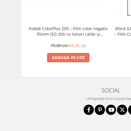
Trepiede si monopiede
Trepiede foto
Trepiede video
Kodak ColorPlus 200 – Film color negativ
Ilford 
Trepied / Monopied Carbon
35mm ISO 200 cu tonuri calde și
– Film C
Trepiede pentru compacte /
granulație fină pentru fotografie de zi cu
ISO 400,
webcam-uri
zi
Este
79,00 Lei
65,00 Lei
Monopiede foto/video
ADAUGA IN COS
Cap trepied si monopied
Carucioare trepied (Dolly)
Placute cap trepied
SOCIAL
Huse trepied / stativ lumini
Urmareste-ne in social me
Sina Focus pentru Macro
Accesorii trepiede si monopiede
Selfie Stick
Studio/Lumini si accesorii