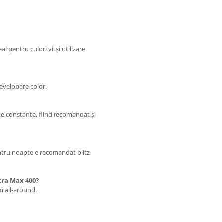
 pentru culori vii și utilizare
developare color.
ate constante, fiind recomandat și
pentru noapte e recomandat blitz
ltra Max 400?
lm all-around.