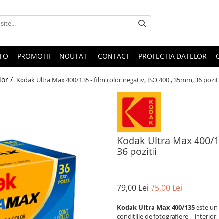
OTO
PROMOTII
NOUTATI
CONTACT
PROTECTIA DATELOR
lor /
Kodak Ultra Max 400/135 - film color negativ, ISO 400 , 35mm, 36 poziti
Kodak Ultra Max 400/13
36 pozitii
79,00 Lei
75,00 Lei
Kodak Ultra Max 400/135
este un 
condițiile de fotografiere – interior