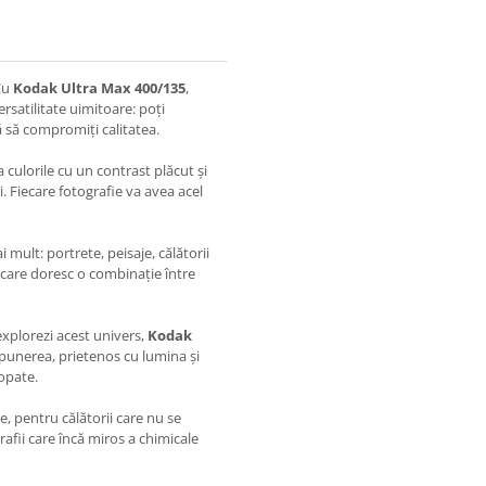
 Cu
Kodak Ultra Max 400/135
,
rsatilitate uimitoare: poți
ără să compromiți calitatea.
culorile cu un contrast plăcut și
. Fiecare fotografie va avea acel
i mult: portrete, peisaje, călătorii
 care doresc o combinație între
explorezi acest univers,
Kodak
punerea, prietenos cu lumina și
lopate.
e, pentru călătorii care nu se
rafii care încă miros a chimicale