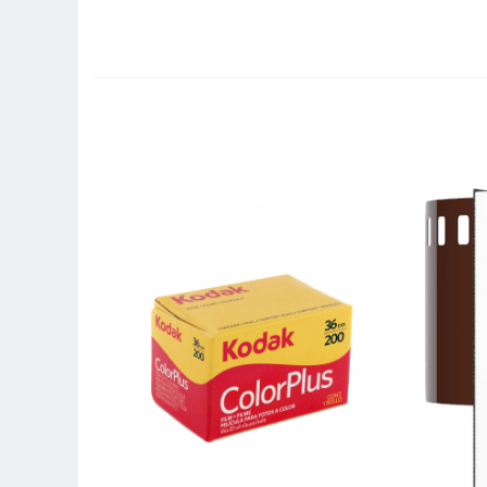
Camere Video Cinematice
Camere video de actiune
Accesorii camere video de actiune
Accesorii drone
Acumulatori camere video
Lampi video
Stabilizatoare (Gimbal) / Steady
Cam
Huse Protectie / Ploaie camere
video
Accesorii diverse pt camere video
Camere Video Cinematice
Drone
Slider
Camere Video Compacte