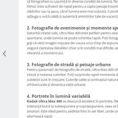
să fotografiezi cu ușurință în diverse condiții de lumină, fă
filmul. Este suficient de rapid pentru a capta peisaje însori
Adaptoare pentru convertoare sau
clădirilor sau la apus, când lumina este mai scăzută. Culoril
filtre
adăuga o notă caldă și autentică amintirilor tale de vacanț
Alimentatoare 220V
2. Fotografie de evenimente și momente s
Cabluri
Datorită vitezei sale, Ultra Max 400 este perfect pentru e
Carcase de tip Cage, pentru
spontane, unde lumina se poate schimba rapid. Poți fotogra
integrare in sisteme video
griji că obții imagini mișcate din cauza unui timp de expune
complexe
asigură claritatea detaliilor chiar și în condiții mai dificile,
Curatare Senzor
vibrantă a momentului.
Huse de ploaie
3. Fotografie de stradă și peisaje urbane
Microfoane / Reportofoane
Pentru pasionații de fotografie de stradă, Ultra Max 400 of
viteză și redarea culorilor. Poți surprinde rapid momente d
Nivela patina
subiecții sunt în mișcare. Culorile calde și contrastul natura
Ocular
arhitecturale și dinamica vieții urbane.
Transmitator de fisiere fara fir
4. Portrete în lumină variabilă
Vizor
Kodak Ultra Max 400
se descurcă excelent în portrete. Redă
toleranță bună la subexpunere și supraexpunere, ceea ce îl
Accesorii diverse
amatori. Este ideal pentru ședințe foto în aer liber, unde 
Genti, Rucsacuri, Troller foto
alternează rapid.