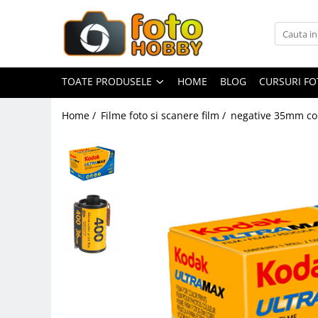
Toate Produsele
Aparate Foto
TOATE PRODUSELE
HOME
BLOG
CURSURI F
Aparate Foto Mirrorless
Home /
Filme foto si scanere film /
negative 35mm co
Aparate Foto DSLR
Aparate Foto Compacte
Aparate foto instant
Aparate foto pe film
Cursuri foto
Obiective foto si accesorii
Obiective Mirorless
Obiective DSLR
Huse si tocuri protectie obiective
Obiective Cinematice