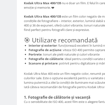
Carduri memorie, Cititoare
Kodak Ultra Max 400/135
nu e doar un film. E felul în car
emoție și memorie. ❤️
Carduri memorie
Cititoare carduri
Kodak Ultra Max 400/135
este un film color negativ de ma
condițiile de fotografiere – interior, exterior, lumină slabă 
Huse protectie card memorie
400 și 36 de expuneri, oferă culori vibrante, tonuri naturale a
Grip-uri
fiind perfect pentru fotografii clare și expresive.
Telecomenzi
🎯 Utilizare recomandată
LCD protectie
Interior și exterior
: funcționează excelent în lumină na
Recordere audio digitale
Fotografie de acțiune
: viteza ISO 400 permite captarea
Portrete
: tonuri ale pielii naturale și culori vibrante
Acumulatori si baterii
Fotografie de călătorie
: ideal pentru condiții variate
Scanare și printare
: potrivit pentru digitalizare și mări
Acumulatori Foto
Acumulatori AA/AAA (R6/R3)) si
Kodak Ultra Max 400 este un film negativ color, renumit pent
incarcatoare
culorilor sale. Este o opțiune excelentă pentru o varietate d
Baterii
lumina puternică a zilei la condiții de iluminare mai scăzute
Iată câteva recomandări de fotografie pentru Kodak Ultra
Incarcatoare acumulatori Foto-
Video
1. Fotografie de călătorie și vacanță
Huse protectie acumulatori foto
Cu o sensibilitate de ISO 400, acest film este o alegere fanta
Tablete grafice