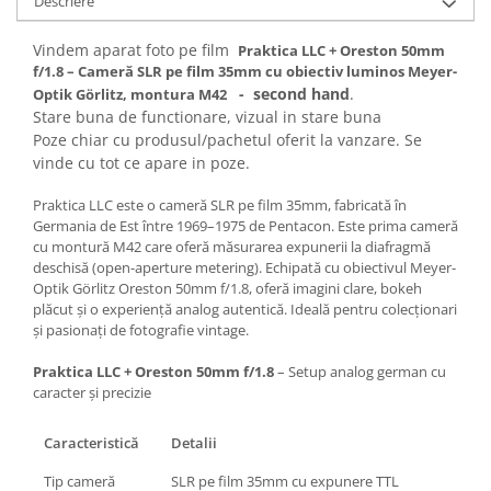
Descriere
Carduri memorie, Cititoare
Carduri memorie
Vindem aparat foto pe film
Praktica LLC + Oreston 50mm
f/1.8 – Cameră SLR pe film 35mm cu obiectiv luminos Meyer-
Cititoare carduri
- second hand
.
Optik Görlitz, montura M42
Huse protectie card memorie
Stare buna de functionare, vizual in stare buna
Grip-uri
Poze chiar cu produsul/pachetul oferit la vanzare. Se
vinde cu tot ce apare in poze.
Telecomenzi
LCD protectie
Praktica LLC este o cameră SLR pe film 35mm, fabricată în
Germania de Est între 1969–1975 de Pentacon. Este prima cameră
Recordere audio digitale
cu montură M42 care oferă măsurarea expunerii la diafragmă
Acumulatori si baterii
deschisă (open-aperture metering). Echipată cu obiectivul Meyer-
Optik Görlitz Oreston 50mm f/1.8, oferă imagini clare, bokeh
Acumulatori Foto
plăcut și o experiență analog autentică. Ideală pentru colecționari
Acumulatori AA/AAA (R6/R3)) si
și pasionați de fotografie vintage.
incarcatoare
Praktica LLC + Oreston 50mm f/1.8
– Setup analog german cu
Baterii
caracter și precizie
Incarcatoare acumulatori Foto-
Video
Caracteristică
Detalii
Huse protectie acumulatori foto
Tip cameră
SLR pe film 35mm cu expunere TTL
Tablete grafice