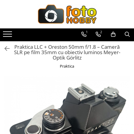
Toate Produsele
Aparate Foto
1
2
Aparate Foto Mirrorless
Praktica LLC + Oreston 50mm f/1.8 – Cameră
Aparate Foto DSLR
SLR pe film 35mm cu obiectiv luminos Meyer-
Optik Görlitz
Aparate Foto Compacte
Praktica
Aparate foto instant
Aparate foto pe film
Cursuri foto
Obiective foto si accesorii
Obiective Mirorless
Obiective DSLR
Huse si tocuri protectie obiective
Obiective Cinematice