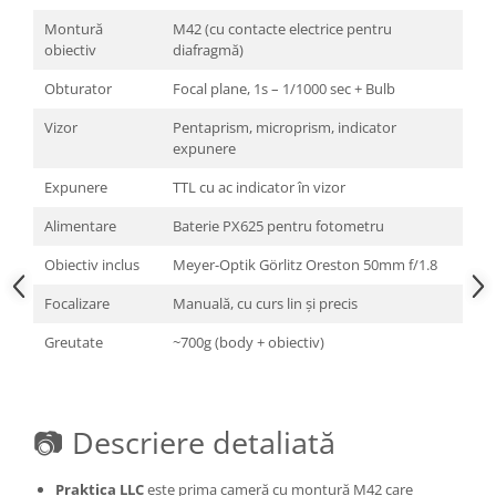
Adaptoare pentru convertoare sau
Montură
M42 (cu contacte electrice pentru
obiectiv
diafragmă)
filtre
Alimentatoare 220V
Obturator
Focal plane, 1s – 1/1000 sec + Bulb
Cabluri
Vizor
Pentaprism, microprism, indicator
expunere
Carcase de tip Cage, pentru
integrare in sisteme video
Expunere
TTL cu ac indicator în vizor
complexe
Curatare Senzor
Alimentare
Baterie PX625 pentru fotometru
Huse de ploaie
Obiectiv inclus
Meyer-Optik Görlitz Oreston 50mm f/1.8
Microfoane / Reportofoane
Focalizare
Manuală, cu curs lin și precis
Nivela patina
Greutate
~700g (body + obiectiv)
Ocular
Transmitator de fisiere fara fir
Vizor
📷 Descriere detaliată
Accesorii diverse
Genti, Rucsacuri, Troller foto
Praktica LLC
este prima cameră cu montură M42 care