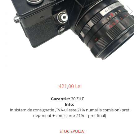
Parasolare
Teleconvertoare
Adaptoare montura / baioneta
Capace obiectiv si camera
Inele Macro
Filtre foto
Filtre Filet
Filtre tip Cokin
Filtre White Balance
421,00 Lei
Accesorii filtre
Convertoare pe filet foto video
Garantie:
30 ZILE
Info:
Inele reductii obiective
in sistem de consignatie ,TVA-ul este 21% numai la comision (pret
deponent + comision x 21% = pret final)
Curatare si intretinere
Blitz-uri externe
STOC EPUIZAT
Blitz-uri TTL - Dedicate