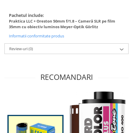
Camere Video Cinematice
Camere video de actiune
Pachetul include:
Praktica LLC + Oreston 50mm f/1.8 – Cameră SLR pe film
Accesorii camere video de actiune
35mm cu obiectiv luminos Meyer-Optik Görlitz
Accesorii drone
Informatii conformitate produs
Acumulatori camere video
Review-uri
(0)
Lampi video
Stabilizatoare (Gimbal) / Steady
Cam
RECOMANDARI
Huse Protectie / Ploaie camere
video
Accesorii diverse pt camere video
Camere Video Cinematice
Drone
Slider
Camere Video Compacte