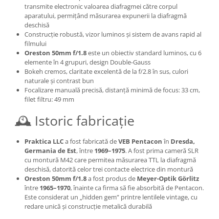
transmite electronic valoarea diafragmei către corpul
Genti foto
aparatului, permițând măsurarea expunerii la diafragmă
Genti Holster TopLoader
deschisă
Construcție robustă, vizor luminos și sistem de avans rapid al
Genti, Troller Video
filmului
Oreston 50mm f/1.8
este un obiectiv standard luminos, cu 6
Rucsacuri Foto
elemente în 4 grupuri, design Double-Gauss
Only One Shoulder - SlingShot
Bokeh cremos, claritate excelentă de la f/2.8 în sus, culori
naturale și contrast bun
Tocuri si huse protectie aparate
Focalizare manuală precisă, distanță minimă de focus: 33 cm,
Hamuri si Centuri foto
filet filtru: 49 mm
Curele Aparat - Umar
🕰️ Istoric fabricație
Genti Laptop si iPad
Praktica LLC
a fost fabricată de
VEB Pentacon
în
Dresda,
Hand Strap / Grip
Germania de Est
, între
1969–1975
. A fost prima cameră SLR
Troller
cu montură M42 care permitea măsurarea TTL la diafragmă
deschisă, datorită celor trei contacte electrice din montură
Accesorii genti si trollere
Oreston 50mm f/1.8
a fost produs de
Meyer-Optik Görlitz
între
1965–1970
, înainte ca firma să fie absorbită de Pentacon.
Solid-State Drive (SSD)
Este considerat un „hidden gem” printre lentilele vintage, cu
Video / Camere si accesorii
redare unică și construcție metalică durabilă
Camere video profesionale