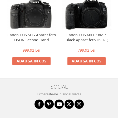
Blitz-uri studio
Blitz-uri mobile, cu acumulatori
Softbox-uri
Accesorii Blitz-uri studio
Canon EOS 5D - Aparat foto
Canon EOS 60D, 18MP,
Lampi lumina continua
DSLR- Second Hand
Black Aparat foto DSLR (
Stative/boom-uri pentru lumini
Second Hand)
999,92 Lei
799,92 Lei
Cleme blitz fasung lumina, spigoti
Fundaluri
ADAUGA IN COS
ADAUGA IN COS
Suporti pentru fundaluri
Blende
Umbrele
SOCIAL
Corturi si mese pt. fotografia de
Urmareste-ne in social media
produs
Declansatoare Radio si Infrarosu
Huse si genti pentru studio