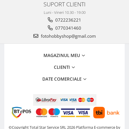
SUPORT CLIENTI
Becuri si lampa blitz studio
Luni - Vineri 10.30 - 19.00
Suruburi si piulite, adaptoare de
trecere
0722236221
0770341460
Calibrare expunere
fotohobbyshop@gmail.com
Imprimante si Consumabile
Cartuse si cerneluri
Imprimante
MAGAZINUL MEU
Scannere Documente
CLIENTI
Hartie foto
DATE COMERCIALE
Filme foto si scanere film
Materiale foto alb-negru
Aparate foto unica folosinta
Filme instant FUJI INSTAX
Chimicale developare film alb-
negru
©Copyright Total Star Service SRL 2026
Platforma E-commerce by