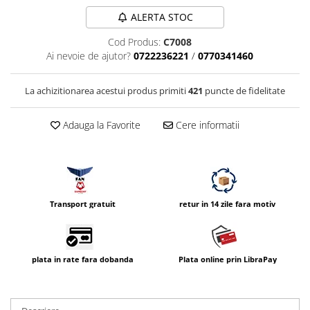
Compatibil Sony
ALERTA STOC
Blitz-uri circulare (Macro)
Cod Produs:
C7008
Adaptoare stativ port umbrela si
Ai nevoie de ajutor?
0722236221
/
0770341460
blitz TTL
Comander TTL
La achizitionarea acestui produs primiti
421
puncte de fidelitate
Cabluri TTL
Adauga la Favorite
Cere informatii
Cabluri si Patine Sincron
Alimentare auxiliara blitz
Protectie patina apa, ploaie
Bounce-uri, Softbox-uri
Transport gratuit
retur in 14 zile fara motiv
Ring-Flash Adaptor
Bracket-uri si suporti
Huse protectie blitz extern
plata in rate fara dobanda
Plata online prin LibraPay
Huse protectie filtre gel
Accesorii Aparate Digitale