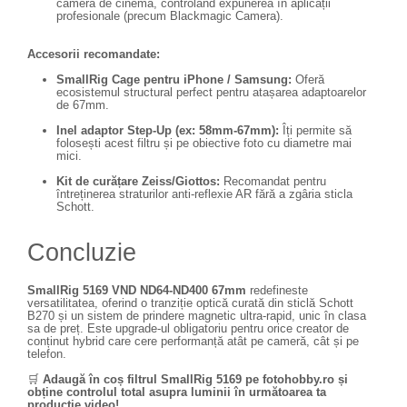
cameră de cinema, controlând expunerea în aplicații
profesionale (precum Blackmagic Camera).
Accesorii recomandate:
SmallRig Cage pentru iPhone / Samsung:
Oferă
ecosistemul structural perfect pentru atașarea adaptoarelor
de 67mm.
Inel adaptor Step-Up (ex: 58mm-67mm):
Îți permite să
folosești acest filtru și pe obiective foto cu diametre mai
mici.
Kit de curățare Zeiss/Giottos:
Recomandat pentru
întreținerea straturilor anti-reflexie AR fără a zgâria sticla
Schott.
Concluzie
SmallRig 5169 VND ND64-ND400 67mm
redefineste
versatilitatea, oferind o tranziție optică curată din sticlă Schott
B270 și un sistem de prindere magnetic ultra-rapid, unic în clasa
sa de preț. Este upgrade-ul obligatoriu pentru orice creator de
conținut hybrid care cere performanță atât pe cameră, cât și pe
telefon.
🛒
Adaugă în coș filtrul SmallRig 5169 pe fotohobby.ro și
obține controlul total asupra luminii în următoarea ta
producție video!