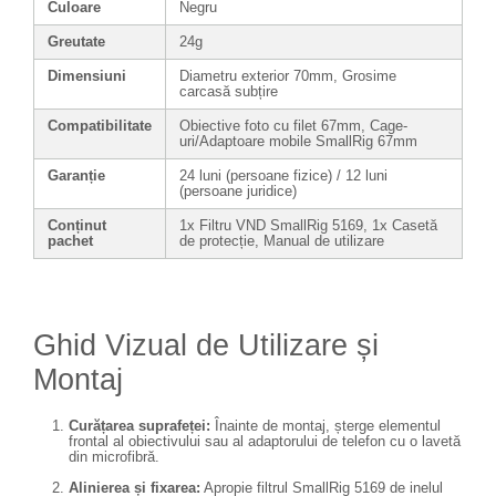
Culoare
Negru
Greutate
24g
Dimensiuni
Diametru exterior 70mm, Grosime
carcasă subțire
Compatibilitate
Obiective foto cu filet 67mm, Cage-
uri/Adaptoare mobile SmallRig 67mm
Garanție
24 luni (persoane fizice) / 12 luni
(persoane juridice)
Conținut
1x Filtru VND SmallRig 5169, 1x Casetă
pachet
de protecție, Manual de utilizare
Ghid Vizual de Utilizare și
Montaj
Curățarea suprafeței:
Înainte de montaj, șterge elementul
frontal al obiectivului sau al adaptorului de telefon cu o lavetă
din microfibră.
Alinierea și fixarea:
Apropie filtrul SmallRig 5169 de inelul