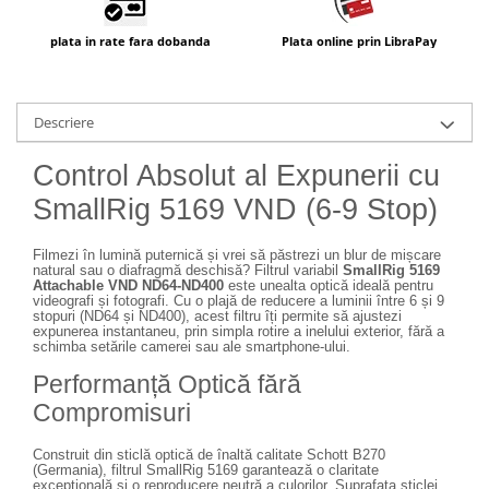
plata in rate fara dobanda
Plata online prin LibraPay
Descriere
Control Absolut al Expunerii cu
SmallRig 5169 VND (6-9 Stop)
Filmezi în lumină puternică și vrei să păstrezi un blur de mișcare
natural sau o diafragmă deschisă? Filtrul variabil
SmallRig 5169
Attachable VND ND64-ND400
este unealta optică ideală pentru
videografi și fotografi. Cu o plajă de reducere a luminii între 6 și 9
stopuri (ND64 și ND400), acest filtru îți permite să ajustezi
expunerea instantaneu, prin simpla rotire a inelului exterior, fără a
schimba setările camerei sau ale smartphone-ului.
Performanță Optică fără
Compromisuri
Construit din sticlă optică de înaltă calitate Schott B270
(Germania), filtrul SmallRig 5169 garantează o claritate
excepțională și o reproducere neutră a culorilor. Suprafața sticlei