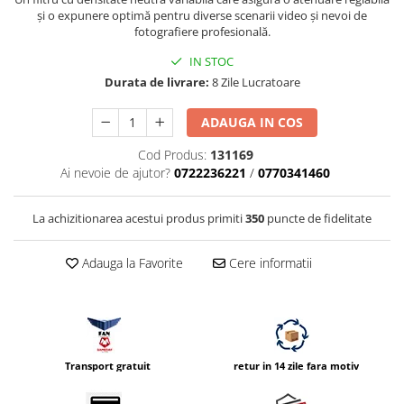
Vizor
și o expunere optimă pentru diverse scenarii video și nevoi de
fotografiere profesională.
Accesorii diverse
IN STOC
Durata de livrare:
8 Zile Lucratoare
ADAUGA IN COS
Cod Produs:
131169
Ai nevoie de ajutor?
0722236221
/
0770341460
La achizitionarea acestui produs primiti
350
puncte de fidelitate
Adauga la Favorite
Cere informatii
Transport gratuit
retur in 14 zile fara motiv