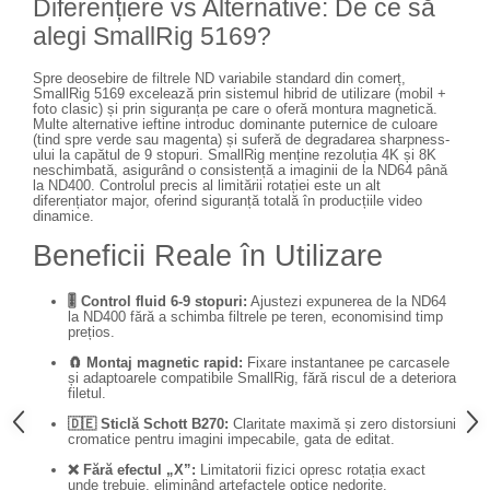
Diferențiere vs Alternative: De ce să
alegi SmallRig 5169?
Spre deosebire de filtrele ND variabile standard din comerț,
SmallRig 5169 excelează prin sistemul hibrid de utilizare (mobil +
foto clasic) și prin siguranța pe care o oferă montura magnetică.
Multe alternative ieftine introduc dominante puternice de culoare
(tind spre verde sau magenta) și suferă de degradarea sharpness-
ului la capătul de 9 stopuri. SmallRig menține rezoluția 4K și 8K
neschimbată, asigurând o consistență a imaginii de la ND64 până
la ND400. Controlul precis al limitării rotației este un alt
diferențiator major, oferind siguranță totală în producțiile video
dinamice.
Beneficii Reale în Utilizare
🎚️ Control fluid 6-9 stopuri:
Ajustezi expunerea de la ND64
la ND400 fără a schimba filtrele pe teren, economisind timp
prețios.
🧲 Montaj magnetic rapid:
Fixare instantanee pe carcasele
și adaptoarele compatibile SmallRig, fără riscul de a deteriora
filetul.
🇩🇪 Sticlă Schott B270:
Claritate maximă și zero distorsiuni
cromatice pentru imagini impecabile, gata de editat.
❌ Fără efectul „X”:
Limitatorii fizici opresc rotația exact
unde trebuie, eliminând artefactele optice nedorite.