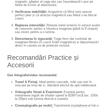
magnetic adaptor al cage-ului sau înșurubează-l ușor pe
filetul de 67mm al obiectivului.
Verificarea stabilității:
Asigură-te că filtrul este așezat
perfect plan și că atracția magnetică sau filetul s-au blocat
corect.
Reglarea intensității:
Rotește inelul exterior în sensul acelor
de ceasornic pentru a întuneca imaginea (până la 9 stopuri)
sau invers pentru a o lumina.
Demontarea în siguranță:
Trage ferm dar controlat de
marginea filtrului (în cazul fixării magnetice) și depozitează-l
direct în caseta sa de protecție inclusă.
Recomandări Practice și
Accesorii
Gen fotografie/video recomandat:
Travel & Peisaj:
Ideal pentru cascade, mări sau nori în
mișcare pe timp de zi, obținând efectul de apă mătăsoasă.
Videografie Street & Eveniment:
Esențial pentru
menținerea regulii de shutter speed la
$180^circ$
(ex: 1/50s
la 25fps) sub lumina directă a soarelui.
Cinematografie pe mobil:
Transformă smartphone-ul într-o