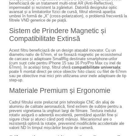
beneficiază de un tratament multi-strat AR (Anti-Reflective),
impermeabil și rezistent la zgârieturi. Datorită designului optic
avansat și a limitatorilor fizici de cursă, filtrul elimină apariția
umbrei în formă de „X” (cross-polarization), o problemă frecventă la
filtrele VND generice de pe piață.
Sistem de Prindere Magnetic și
Compatibilitate Extinsă
Acest filtru beneficiază de un design atașabil inovator. Cu un
diametru nativ de 67mm, el se fixează magnetic pe ecosistemul
de carcase și adaptoare SmallRig destinate smartphone-urilor
(cum sunt cele pentru iPhone 15 sau 16 Pro/Pro Max cu inel de
67mm). În același timp, filtrul oferă
compatibilitate universala
:
poate fi montat direct pe orice obiectiv foto clasic cu filet de 67mm
sau pe obiective mai mici prin utilizarea unor inele adaptoare de tip
step-up.
Materiale Premium și Ergonomie
Cadrul filtrului este prelucrat prin tehnologie CNC din aliaj de
aluminiu de calitate aeronautică, fiind extrem de subțire pentru a
preveni vignetarea la unghiuri largi de filmare. Textura inelului
rotativ asigură o aderență excelentă, permițând ajustări fine și
sigure chiar și atunci când porți mănuși. Mecanismul are o
rezistență optimă la rotație, prevenind modificările accidentale ale
valorii ND în timpul mișcărilor bruște de cameră.