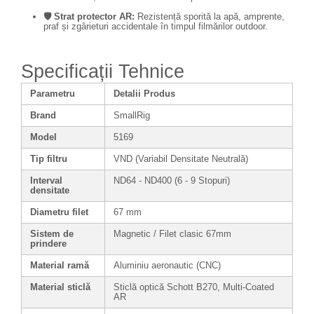
🛡️ Strat protector AR:
Rezistență sporită la apă, amprente,
praf și zgârieturi accidentale în timpul filmărilor outdoor.
Specificații Tehnice
Parametru
Detalii Produs
Brand
SmallRig
Model
5169
Tip filtru
VND (Variabil Densitate Neutrală)
Interval
ND64 - ND400 (6 - 9 Stopuri)
densitate
Diametru filet
67 mm
Sistem de
Magnetic / Filet clasic 67mm
prindere
Material ramă
Aluminiu aeronautic (CNC)
Material sticlă
Sticlă optică Schott B270, Multi-Coated
AR