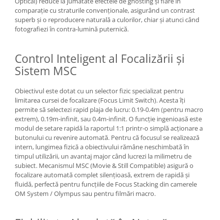
Optical) reduce la jumătate efectele de ghosting și flare în
comparație cu straturile convenționale, asigurând un contrast
superb și o reproducere naturală a culorilor, chiar și atunci când
fotografiezi în contra-lumină puternică.
Control Inteligent al Focalizării și
Sistem MSC
Obiectivul este dotat cu un selector fizic specializat pentru
limitarea cursei de focalizare (Focus Limit Switch). Acesta îți
permite să selectezi rapid plaja de lucru: 0.19-0.4m (pentru macro
extrem), 0.19m-infinit, sau 0.4m-infinit. O funcție ingenioasă este
modul de setare rapidă la raportul 1:1 printr-o simplă acționare a
butonului cu revenire automată. Pentru că focusul se realizează
intern, lungimea fizică a obiectivului rămâne neschimbată în
timpul utilizării, un avantaj major când lucrezi la milimetru de
subiect. Mecanismul MSC (Movie & Still Compatible) asigură o
focalizare automată complet silențioasă, extrem de rapidă și
fluidă, perfectă pentru funcțiile de Focus Stacking din camerele
OM System / Olympus sau pentru filmări macro.