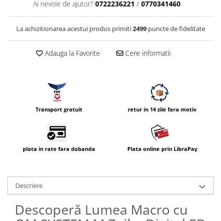
Ai nevoie de ajutor?
0722236221
/
0770341460
La achizitionarea acestui produs primiti
2499
puncte de fidelitate
Adauga la Favorite
Cere informatii
Transport gratuit
retur in 14 zile fara motiv
plata in rate fara dobanda
Plata online prin LibraPay
Descriere
Descoperă Lumea Macro cu