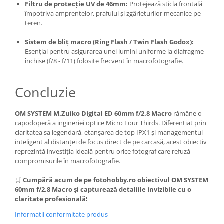
Filtru de protecție UV de 46mm:
Protejează sticla frontală
împotriva amprentelor, prafului și zgârieturilor mecanice pe
teren.
Sistem de bliț macro (Ring Flash / Twin Flash Godox):
Esențial pentru asigurarea unei lumini uniforme la diafragme
închise (f/8 - f/11) folosite frecvent în macrofotografie.
Concluzie
OM SYSTEM M.Zuiko Digital ED 60mm f/2.8 Macro
rămâne o
capodoperă a ingineriei optice Micro Four Thirds. Diferențiat prin
claritatea sa legendară, etanșarea de top IPX1 și managementul
inteligent al distanței de focus direct de pe carcasă, acest obiectiv
reprezintă investiția ideală pentru orice fotograf care refuză
compromisurile în macrofotografie.
🛒
Cumpără acum de pe fotohobby.ro obiectivul OM SYSTEM
60mm f/2.8 Macro și capturează detaliile invizibile cu o
claritate profesională!
Informatii conformitate produs