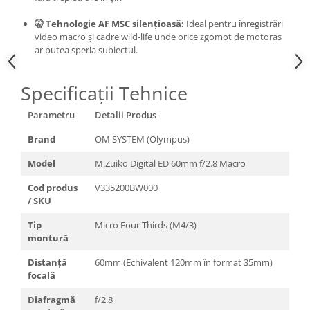
🤫 Tehnologie AF MSC silențioasă:
Ideal pentru înregistrări
video macro și cadre wild-life unde orice zgomot de motoras
ar putea speria subiectul.
Specificații Tehnice
Parametru
Detalii Produs
Brand
OM SYSTEM (Olympus)
Model
M.Zuiko Digital ED 60mm f/2.8 Macro
Cod produs
V335200BW000
/ SKU
Tip
Micro Four Thirds (M4/3)
montură
Distanță
60mm (Echivalent 120mm în format 35mm)
focală
Diafragmă
f/2.8