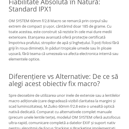
Fiabilitate Absolută în Natură:
Standard IPX1
OM SYSTEM 60mm f/2.8 Macro se remarcă prin corpul său
extrem de compact și ușor, cântărind doar 185 de grame. Cu
toate acestea, este construit să reziste în cele mai dure medii
exterioare. Etanșarea avansată oferă protecție certificată
împotriva prafului, stropilor de apă și înghețului. Îl poți folosi fără
griji în roua dimineții, în păduri tropicale umede sau în ploaie
ușoară, fără teama că umezeala va afecta electronica internă sau
elementele optice.
Diferențiere vs Alternative: De ce să
alegi acest obiectiv fix macro?
Spre deosebire de utilizarea unor inele de extensie sau a lentilelor
macro adiționale (care degradează vizibil claritatea la margini și
scad luminozitatea), M.Zuiko 60mm f/2.8 este o unealtă optică
nativă dedicată. Comparat cu alternativele complet manuale
(precum unele lentile terțe), modelul OM SYSTEM oferă autofocus
ultra-rapid, comunicare completă a datelor EXIF și suport nativ
pentru algoritmii de Focus Stacking și Bracketing implementați