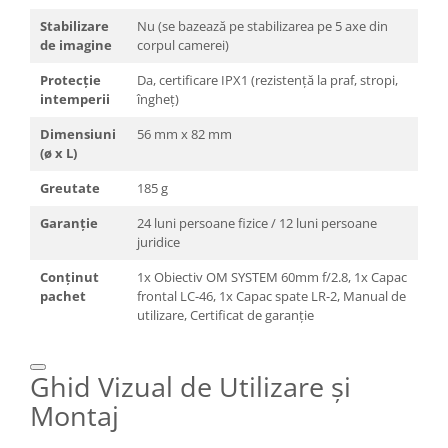
Stabilizare
Nu (se bazează pe stabilizarea pe 5 axe din
de imagine
corpul camerei)
Protecție
Da, certificare IPX1 (rezistență la praf, stropi,
intemperii
îngheț)
Dimensiuni
56 mm x 82 mm
(ø x L)
Greutate
185 g
Garanție
24 luni persoane fizice / 12 luni persoane
juridice
Conținut
1x Obiectiv OM SYSTEM 60mm f/2.8, 1x Capac
pachet
frontal LC-46, 1x Capac spate LR-2, Manual de
utilizare, Certificat de garanție
Ghid Vizual de Utilizare și
Montaj