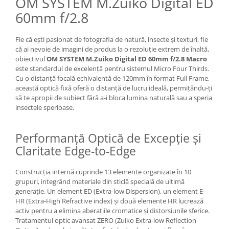
OM SYSTEM M.Zuiko Digital ED
60mm f/2.8
Fie că ești pasionat de fotografia de natură, insecte și texturi, fie
că ai nevoie de imagini de produs la o rezoluție extrem de înaltă,
obiectivul
OM SYSTEM M.Zuiko Digital ED 60mm f/2.8 Macro
este standardul de excelență pentru sistemul Micro Four Thirds.
Cu o distanță focală echivalentă de 120mm în format Full Frame,
această optică fixă oferă o distanță de lucru ideală, permițându-ți
să te apropii de subiect fără a-i bloca lumina naturală sau a speria
insectele sperioase.
Performanță Optică de Excepție și
Claritate Edge-to-Edge
Construcția internă cuprinde 13 elemente organizate în 10
grupuri, integrând materiale din sticlă specială de ultimă
generație. Un element ED (Extra-low Dispersion), un element E-
HR (Extra-High Refractive index) și două elemente HR lucrează
activ pentru a elimina aberațiile cromatice și distorsiunile sferice.
Tratamentul optic avansat ZERO (Zuiko Extra-low Reflection