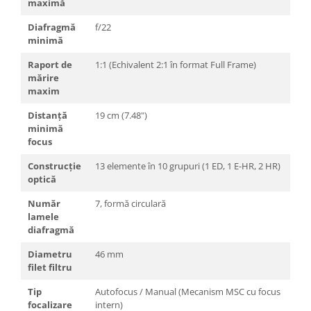
maximă
Diafragmă
f/22
minimă
Raport de
1:1 (Echivalent 2:1 în format Full Frame)
mărire
maxim
Distanță
19 cm (7.48")
minimă
focus
Construcție
13 elemente în 10 grupuri (1 ED, 1 E-HR, 2 HR)
optică
Număr
7, formă circulară
lamele
diafragmă
Diametru
46 mm
filet filtru
Tip
Autofocus / Manual (Mecanism MSC cu focus
focalizare
intern)