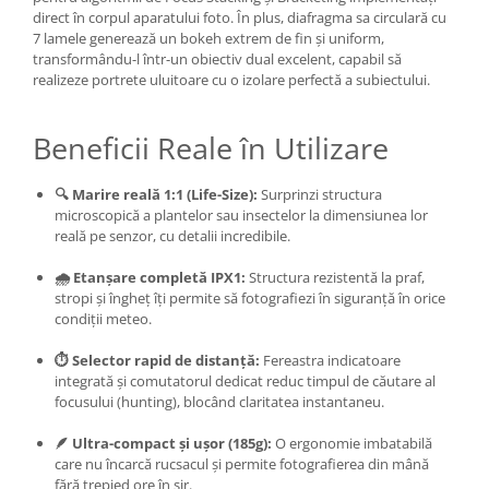
direct în corpul aparatului foto. În plus, diafragma sa circulară cu
7 lamele generează un bokeh extrem de fin și uniform,
transformându-l într-un obiectiv dual excelent, capabil să
realizeze portrete uluitoare cu o izolare perfectă a subiectului.
Beneficii Reale în Utilizare
🔍 Marire reală 1:1 (Life-Size):
Surprinzi structura
microscopică a plantelor sau insectelor la dimensiunea lor
reală pe senzor, cu detalii incredibile.
🌧️ Etanșare completă IPX1:
Structura rezistentă la praf,
stropi și îngheț îți permite să fotografiezi în siguranță în orice
condiții meteo.
⏱️ Selector rapid de distanță:
Fereastra indicatoare
integrată și comutatorul dedicat reduc timpul de căutare al
focusului (hunting), blocând claritatea instantaneu.
🪶 Ultra-compact și ușor (185g):
O ergonomie imbatabilă
care nu încarcă rucsacul și permite fotografierea din mână
fără trepied ore în șir.