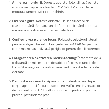
Alinierea monturii:
Oprește aparatul foto, aliniază punctul
roșu de marcaj de pe obiectivul OM SYSTEM cu cel de pe
montura camerei Micro Four Thirds.
Fixarea sigură:
Rotește obiectivul în sensul acelor de
ceasornic până când auzi un clic ferm, confirmând blocarea
mecanică și realizarea contactelor electrice.
Configurarea plajei de focus:
Folosește selectorul lateral
pentru a alege intervalul dorit (selectează 0.19-0.4m pentru
cadre macro sau activează poziția 1:1 pentru detalii extreme).
Fotografierea / Activarea Focus Stacking:
Încadrează de la
o distanță de minim 19 cm de subiect; folosește funcția de
Focus Stacking din meniul camerei pentru a extinde zona de
claritate.
Demontarea corectă:
Apasă butonul de eliberare de pe
corpul aparatului foto, rotește obiectivul în sens invers acelor
de ceasornic și aplică imediat capacele de protecție pentru a
preveni pătrunderea prafului.