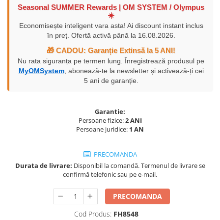
Seasonal SUMMER Rewards | OM SYSTEM / Olympus
Vizor
☀️
Accesorii diverse
Economisește inteligent vara asta! Ai discount instant inclus
în preț. Ofertă activă până la 16.08.2026.
🎁 CADOU: Garanție Extinsă la 5 ANI!
Nu rata siguranța pe termen lung. Înregistrează produsul pe
MyOMSystem
, abonează-te la newsletter și activează-ți cei
5 ani de garanție.
Garantie:
Persoane fizice:
2 ANI
Persoane juridice:
1 AN
PRECOMANDA
Durata de livrare:
Disponibil la comandă. Termenul de livrare se
confirmă telefonic sau pe e-mail.
PRECOMANDA
Cod Produs:
FH8548