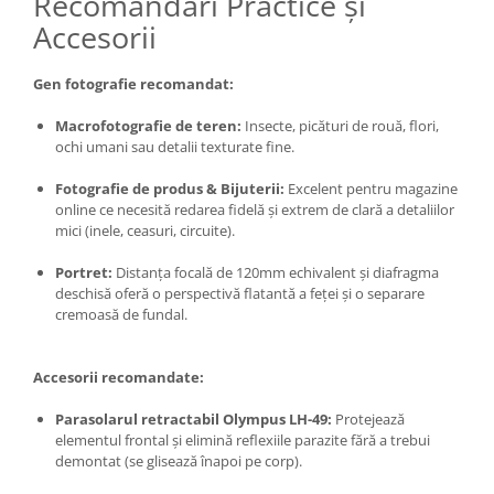
Recomandări Practice și
Accesorii
Gen fotografie recomandat:
Macrofotografie de teren:
Insecte, picături de rouă, flori,
ochi umani sau detalii texturate fine.
Fotografie de produs & Bijuterii:
Excelent pentru magazine
online ce necesită redarea fidelă și extrem de clară a detaliilor
mici (inele, ceasuri, circuite).
Portret:
Distanța focală de 120mm echivalent și diafragma
deschisă oferă o perspectivă flatantă a feței și o separare
cremoasă de fundal.
Accesorii recomandate:
Parasolarul retractabil Olympus LH-49:
Protejează
elementul frontal și elimină reflexiile parazite fără a trebui
demontat (se glisează înapoi pe corp).