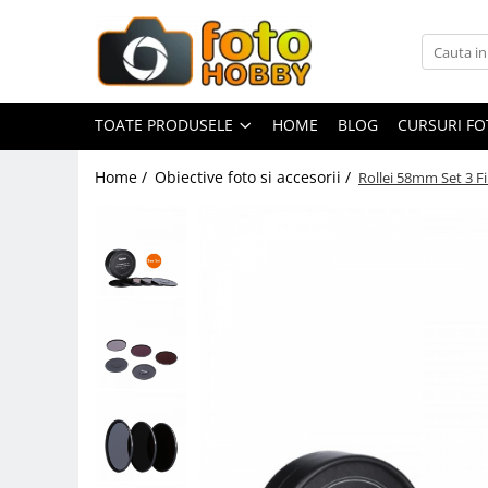
Toate Produsele
Aparate Foto
TOATE PRODUSELE
HOME
BLOG
CURSURI F
Aparate Foto Mirrorless
Home /
Obiective foto si accesorii /
Rollei 58mm Set 3 
Aparate Foto DSLR
Aparate Foto Compacte
Aparate foto instant
Aparate foto pe film
Cursuri foto
Obiective foto si accesorii
Obiective Mirorless
Obiective DSLR
Huse si tocuri protectie obiective
Obiective Cinematice