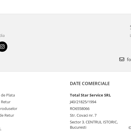
dia
fo
DATE COMERCIALE
 de Plata
Total Star Service SRL
e Retur
J40/21825/1994
Produselor
RO6558066
de Retur
Str. Covaci nr. 7
Sector 3. CENTRUL ISTORIC,
Bucuresti
©
L