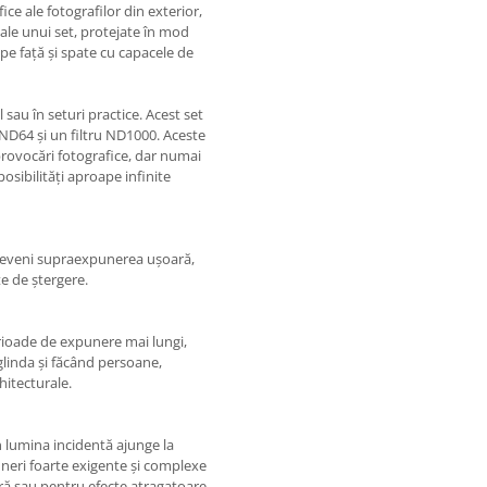
fice ale fotografilor din exterior,
re ale unui set, protejate în mod
e pe față și spate cu capacele de
 sau în seturi practice. Acest set
 ND64 și un filtru ND1000. Aceste
 provocări fotografice, dar numai
sibilități aproape infinite
 preveni supraexpunerea ușoară,
te de ștergere.
 perioade de expunere mai lungi,
linda și făcând persoane,
hitecturale.
n lumina incidentă ajunge la
neri foarte exigente și complexe
ră sau pentru efecte atragatoare.