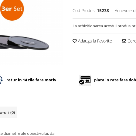
Cod Produs:
15238
Ai nevoie d
La achizitionarea acestui produs pr
Adauga la Favorite
Cere 
retur in 14 zile fara motiv
plata in rate fara do
w-uri
(0)
te diametre ale obiectivului, dar