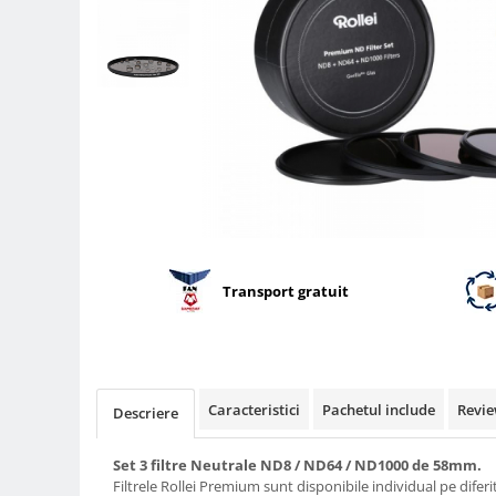
Parasolare
Teleconvertoare
Adaptoare montura / baioneta
Capace obiectiv si camera
Inele Macro
Filtre foto
Filtre Filet
Filtre tip Cokin
Filtre White Balance
Transport gratuit
Accesorii filtre
Convertoare pe filet foto video
Inele reductii obiective
Caracteristici
Pachetul include
Revie
Curatare si intretinere
Descriere
Blitz-uri externe
Set 3 filtre Neutrale ND8 / ND64 / ND1000 de 58mm.
Blitz-uri TTL - Dedicate
Filtrele Rollei Premium sunt disponibile individual pe diferi