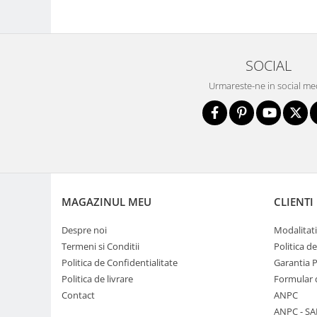
Genti foto
Genti Holster TopLoader
Genti, Troller Video
SOCIAL
Rucsacuri Foto
Urmareste-ne in social me
Only One Shoulder - SlingShot
Tocuri si huse protectie aparate
Hamuri si Centuri foto
Curele Aparat - Umar
Genti Laptop si iPad
MAGAZINUL MEU
CLIENTI
Hand Strap / Grip
Despre noi
Modalitati
Troller
Termeni si Conditii
Politica d
Accesorii genti si trollere
Politica de Confidentialitate
Garantia 
Solid-State Drive (SSD)
Politica de livrare
Formular 
Video / Camere si accesorii
Contact
ANPC
Camere video profesionale
ANPC - SA