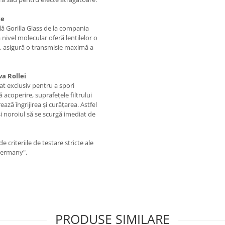
te
lă Gorilla Glass de la compania
nivel molecular oferă lentilelor o
mp, asigură o transmisie maximă a
a Rollei
zat exclusiv pentru a spori
 acoperire, suprafețele filtrului
ază îngrijirea și curățarea. Astfel
i noroiul să se scurgă imediat de
 criteriile de testare stricte ale
Germany".
PRODUSE SIMILARE