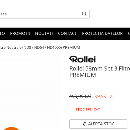
OTO
PROMOTII
NOUTATI
CONTACT
PROTECTIA DATELOR
Filtre Neutrale (ND8 / ND64 / ND1000) PREMIUM
Rollei 58mm Set 3 Filt
PREMIUM
499,99 Lei
399,99 Lei
STOC EPUIZAT
ALERTA STOC