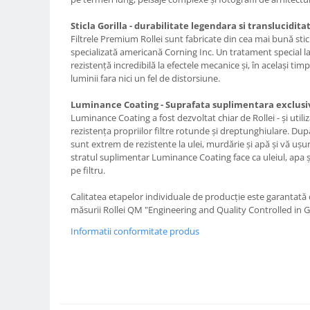
Carduri memorie, Cititoare
Sticla Gorilla - durabilitate legendara si translucidita
Carduri memorie
Filtrele Premium Rollei sunt fabricate din cea mai bună stic
Cititoare carduri
specializată americană Corning Inc. Un tratament special la 
Huse protectie card memorie
rezistență incredibilă la efectele mecanice și, în același ti
luminii fara nici un fel de distorsiune.
Grip-uri
Telecomenzi
Luminance Coating - Suprafata suplimentara exclusiv
Luminance Coating a fost dezvoltat chiar de Rollei - și utili
LCD protectie
rezistența propriilor filtre rotunde și dreptunghiulare. După
sunt extrem de rezistente la ulei, murdărie și apă și vă ușure
Recordere audio digitale
stratul suplimentar Luminance Coating face ca uleiul, apa ș
Acumulatori si baterii
pe filtru.
Acumulatori Foto
Calitatea etapelor individuale de producție este garantată de
Acumulatori AA/AAA (R6/R3)) si
măsurii Rollei QM "Engineering and Quality Controlled in 
incarcatoare
Informatii conformitate produs
Baterii
Incarcatoare acumulatori Foto-
Video
Huse protectie acumulatori foto
Tablete grafice