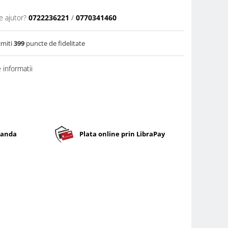
e ajutor?
0722236221
/
0770341460
imiti
399
puncte de fidelitate
informatii
banda
Plata online prin LibraPay