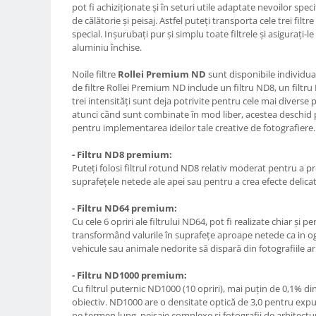
pot fi achiziționate și în seturi utile adaptate nevoilor speci
Compatibil Sony
de călătorie și peisaj. Astfel puteți transporta cele trei filt
Blitz-uri circulare (Macro)
special. Inșurubați pur și simplu toate filtrele și asigurați-l
aluminiu închise.
Adaptoare stativ port umbrela si
blitz TTL
Noile filtre
Rollei Premium ND
sunt disponibile individual
Comander TTL
de filtre Rollei Premium ND include un filtru ND8, un filtru
trei intensități sunt deja potrivite pentru cele mai diverse
Cabluri TTL
atunci când sunt combinate în mod liber, acestea deschid po
pentru implementarea ideilor tale creative de fotografiere.
Cabluri si Patine Sincron
Alimentare auxiliara blitz
- Filtru ND8 premium:
Puteți folosi filtrul rotund ND8 relativ moderat pentru a
Protectie patina apa, ploaie
suprafețele netede ale apei sau pentru a crea efecte delica
Bounce-uri, Softbox-uri
- Filtru ND64 premium:
Ring-Flash Adaptor
Cu cele 6 opriri ale filtrului ND64, pot fi realizate chiar și
transformând valurile în suprafețe aproape netede ca in og
Bracket-uri si suporti
vehicule sau animale nedorite să dispară din fotografiile ar
Huse protectie blitz extern
- Filtru ND1000 premium:
Huse protectie filtre gel
Cu filtrul puternic ND1000 (10 opriri), mai puțin de 0,1% di
obiectiv. ND1000 are o densitate optică de 3,0 pentru expu
Accesorii Aparate Digitale
pe termen lung, peisaje complexe și fotografii de arhitectu