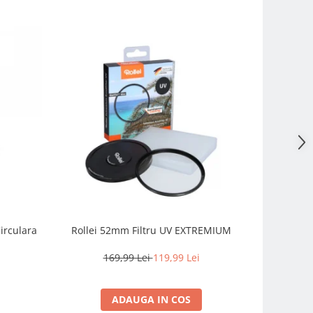
irculara
Rollei 52mm Filtru UV EXTREMIUM
Fujifilm
prime com
intemperii
169,99 Lei
119,99 Lei
2.
ADAUGA IN COS