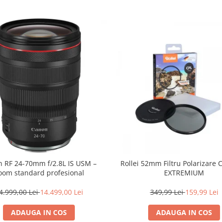
 RF 24-70mm f/2.8L IS USM –
Rollei 52mm Filtru Polarizare C
oom standard profesional
EXTREMIUM
4.999,00 Lei
14.499,00 Lei
349,99 Lei
159,99 Lei
ADAUGA IN COS
ADAUGA IN COS