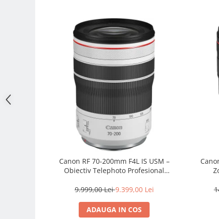
Adaptoare pentru convertoare sau
filtre
Alimentatoare 220V
Cabluri
Carcase de tip Cage, pentru
integrare in sisteme video
complexe
Curatare Senzor
Huse de ploaie
Microfoane / Reportofoane
Nivela patina
Ocular
Canon RF 70-200mm F4L IS USM –
Canon
Transmitator de fisiere fara fir
Obiectiv Telephoto Profesional
Z
Mirrorless
Vizor
9.999,00 Lei
9.399,00 Lei
1
Accesorii diverse
ADAUGA IN COS
Genti, Rucsacuri, Troller foto