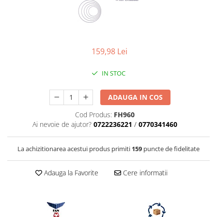
Parasolare
Teleconvertoare
Adaptoare montura / baioneta
159,98 Lei
Capace obiectiv si camera
Inele Macro
IN STOC
Filtre foto
ADAUGA IN COS
Filtre Filet
Filtre tip Cokin
Cod Produs:
FH960
Ai nevoie de ajutor?
0722236221
/
0770341460
Filtre White Balance
Accesorii filtre
La achizitionarea acestui produs primiti
159
puncte de fidelitate
Convertoare pe filet foto video
Inele reductii obiective
Adauga la Favorite
Cere informatii
Curatare si intretinere
Blitz-uri externe
Blitz-uri TTL - Dedicate