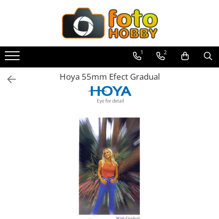
Toate Produsele
Aparate Foto
1
2
Aparate Foto Mirrorless
Hoya 55mm Efect Gradual
Aparate Foto DSLR
Aparate Foto Compacte
Aparate foto instant
Aparate foto pe film
Cursuri foto
Obiective foto si accesorii
Obiective Mirorless
Obiective DSLR
Huse si tocuri protectie obiective
Obiective Cinematice