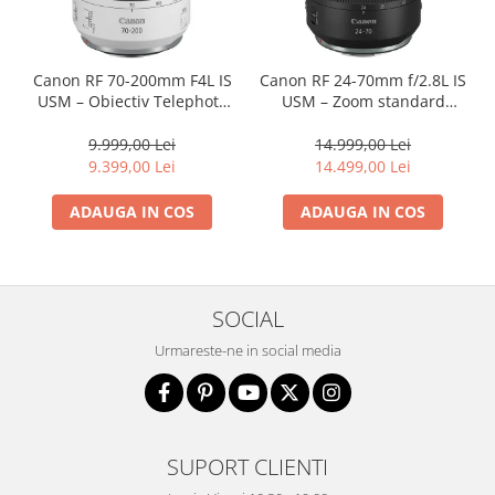
Adaptoare pentru convertoare sau
filtre
Canon RF 70-200mm F4L IS
Canon RF 24-70mm f/2.8L IS
Alimentatoare 220V
USM – Obiectiv Telephoto
USM – Zoom standard
Cabluri
Profesional Mirrorless
profesional
9.999,00 Lei
14.999,00 Lei
Carcase de tip Cage, pentru
9.399,00 Lei
14.499,00 Lei
integrare in sisteme video
complexe
Curatare Senzor
ADAUGA IN COS
ADAUGA IN COS
Huse de ploaie
Microfoane / Reportofoane
Nivela patina
SOCIAL
Ocular
Urmareste-ne in social media
Transmitator de fisiere fara fir
Vizor
Accesorii diverse
SUPORT CLIENTI
Genti, Rucsacuri, Troller foto