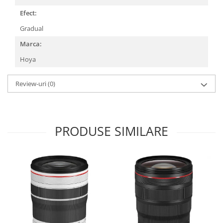
Carduri memorie, Cititoare
Efect:
Carduri memorie
Gradual
Cititoare carduri
Marca:
Huse protectie card memorie
Grip-uri
Hoya
Telecomenzi
Review-uri
(0)
LCD protectie
Recordere audio digitale
Acumulatori si baterii
PRODUSE SIMILARE
Acumulatori Foto
Acumulatori AA/AAA (R6/R3)) si
incarcatoare
Baterii
Incarcatoare acumulatori Foto-
Video
Huse protectie acumulatori foto
Tablete grafice