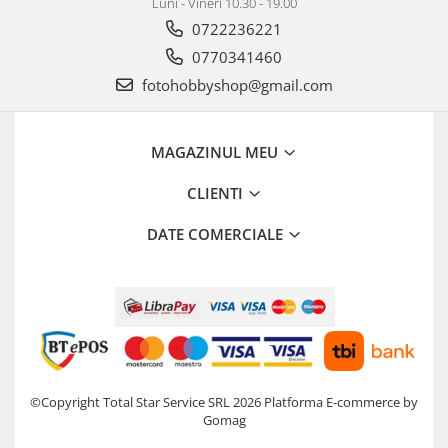
Luni - Vineri 10.30 - 19.00
Genti foto
0722236221
Genti Holster TopLoader
0770341460
Genti, Troller Video
fotohobbyshop@gmail.com
Rucsacuri Foto
Only One Shoulder - SlingShot
MAGAZINUL MEU
Tocuri si huse protectie aparate
CLIENTI
Hamuri si Centuri foto
Curele Aparat - Umar
DATE COMERCIALE
Genti Laptop si iPad
Hand Strap / Grip
Troller
Accesorii genti si trollere
Solid-State Drive (SSD)
©Copyright Total Star Service SRL 2026
Platforma E-commerce by
Video / Camere si accesorii
Gomag
Camere video profesionale