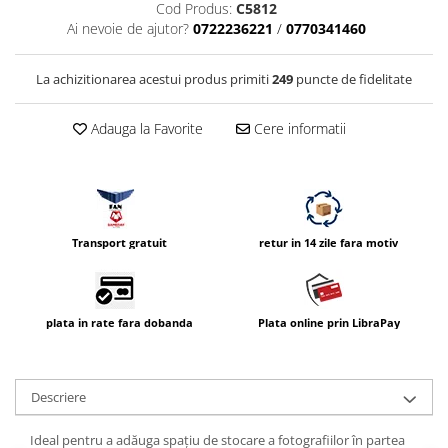
Cod Produs:
C5812
Vizor
Ai nevoie de ajutor?
0722236221
/
0770341460
Accesorii diverse
La achizitionarea acestui produs primiti
249
puncte de fidelitate
Adauga la Favorite
Cere informatii
Transport gratuit
retur in 14 zile fara motiv
plata in rate fara dobanda
Plata online prin LibraPay
Descriere
Ideal pentru a adăuga spațiu de stocare a fotografiilor în partea