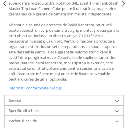
superioară a rucsacului dvs. Rotation 34L, acest Think Tank Stash
Master Top Load Camera Cube poate fi utilizat în aproape orice
geantă sau ca o geantă de cameră minimalistă independentă.
Alcatuit din spumă de protecție de înaltă densitate, reticulată,
poate adaposti un corp de cameră cu grip montat și două până la
cinci obiective, inclusiv un obiectiv atașat 70-200 f / 2.8 cu
parasolarul inversat plus un bliț. Pentru o mai bună protecție și
organizare, este inclus un set de separatoare, iar spuma capacului
este detașabilă pentru a adăuga spațiu valoros atunci când îl
aveți într-o pungă mai mare. Caracteristicile suplimentare includ
nailon 100D de înaltă tenacitate, triplu ripstop la exterior, care
este tratat cu un strat poliuretanic pentru rezistență la uzură și
apă. Geanta are mânere moi și puncte de fixare convenabile
pentru o curea de umăr opțională.
Informatii conformitate produs
Service
Specificatii tehnice
Pachetul include