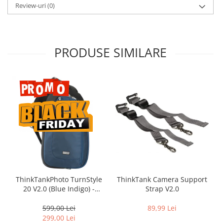
Review-uri
(0)
PRODUSE SIMILARE
ThinkTankPhoto TurnStyle
ThinkTank Camera Support
20 V2.0 (Blue Indigo) -
Strap V2.0
rucsac foto cu o singura
bretea
599,00 Lei
89,99 Lei
299,00 Lei