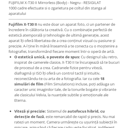
FUJIFILM X-T30 II Mirrorless (Body) - Negru - RESIGILAT
1000 cadre efectuate si o zgarietura pe coltul din stanga al
aparatului
-------------------------------------------------------------------------------------------
Fujifilm X-T30 II
nu este doar un aparat foto, ci un partener de
încredere în călătoria ta creativă. Cu o combinație perfectă de
estetică atemporală și tehnologie de ultimă generație, acest
aparat îți oferă libertatea de a crea conținut vizual cu pasiune și
precizie. A-l ține în mână înseamnă a te conecta cu o moștenire a
fotografiei, transformând fiecare moment într-o operă de artă.
O estetică unică, o poveste de spus:
Cu designul său retro,
inspirat de camerele clasice, X-T30 II te încurajează să te bucuri
de procesul de a crea. Cadranele fizice pentru viteză,
diafragmă și ISO îți oferă un control tactil și intuitiv,
reconectându-te cu arta de a fotografia. Iar cu cele
18
simulări de film
(Film Simulations) incluse, poți adăuga un
caracter unic imaginilor tale, de la tonurile bogate și vibrante
ale clasicului Velvia, la nuanțele subtile și emoționale ale
Eterna.
Viteză și precizie:
Sistemul de
autofocus hibrid, cu
detecție de fază
, este remarcabil de rapid și precis. Nu mai
ratezi un moment. Camera urmărește cu ușurință subiecții în
mișcare, asigurând că fiecare cadru este focalizat, indiferent