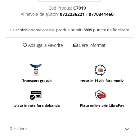
Vizor
Cod Produs:
C7019
Ai nevoie de ajutor?
0722236221
/
0770341460
Accesorii diverse
La achizitionarea acestui produs primiti
3899
puncte de fidelitate
Adauga la Favorite
Cere informatii
Transport gratuit
retur in 14 zile fara motiv
plata in rate fara dobanda
Plata online prin LibraPay
Descriere