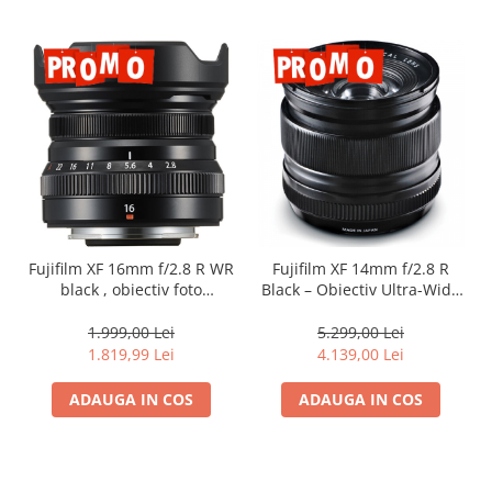
Fujifilm XF 16mm f/2.8 R WR
Fujifilm XF 14mm f/2.8 R
black , obiectiv foto
Black – Obiectiv Ultra-Wide
Mirrorless
Profesional pentru Peisaje
și Arhitectură | Claritate și
1.999,00 Lei
5.299,00 Lei
Control Total
1.819,99 Lei
4.139,00 Lei
ADAUGA IN COS
ADAUGA IN COS