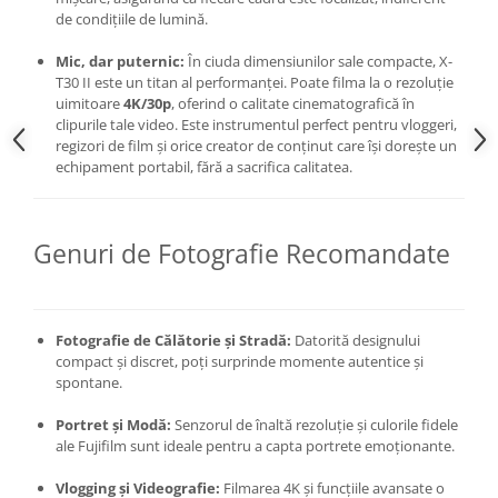
de condițiile de lumină.
Mic, dar puternic:
În ciuda dimensiunilor sale compacte, X-
T30 II este un titan al performanței. Poate filma la o rezoluție
uimitoare
4K/30p
, oferind o calitate cinematografică în
clipurile tale video. Este instrumentul perfect pentru vloggeri,
regizori de film și orice creator de conținut care își dorește un
echipament portabil, fără a sacrifica calitatea.
Genuri de Fotografie Recomandate
Fotografie de Călătorie și Stradă:
Datorită designului
compact și discret, poți surprinde momente autentice și
spontane.
Portret și Modă:
Senzorul de înaltă rezoluție și culorile fidele
ale Fujifilm sunt ideale pentru a capta portrete emoționante.
Vlogging și Videografie:
Filmarea 4K și funcțiile avansate o