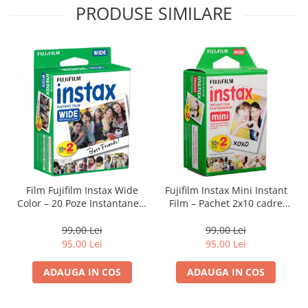
PRODUSE SIMILARE
Film Fujifilm Instax Wide
Fujifilm Instax Mini Instant
Color – 20 Poze Instantanee,
Film – Pachet 2x10 cadre
Format Mare, Culori
(ISO 800) pentru imagini
Vibrante
color vibrante și developare
99,00 Lei
99,00 Lei
rapidă
95,00 Lei
95,00 Lei
ADAUGA IN COS
ADAUGA IN COS