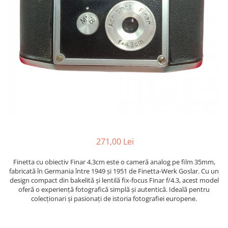
Bracket-uri si suporti
Selfie Stick
produs
Filtre White Balance
Incarcatoare acumulatori Foto-
Drone
Imprimante SECOND HAND
Video
Huse protectie blitz extern
Accesorii filtre
Declansatoare Radio si Infrarosu
Slider
Huse protectie acumulatori foto
Video - Convertoare pe filet
Convertoare pe filet foto video
Huse protectie filtre gel
Huse si genti pentru studio
Tablete grafice
Camere Video Compacte
Acumulatori si incarcatoare S.H.
Inele reductii obiective
Becuri si lampa blitz studio
Adaptoare pentru convertoare sau
Adaptoare pentru compacte
Curatare si intretinere
filtre
Suruburi si piulite, adaptoare de
Diverse S.H.
trecere
Alimentatoare 220V
Genti, huse, curele
Calibrare expunere
Cabluri
Carcase de tip Cage, pentru
integrare in sisteme video
complexe
271,00 Lei
Curatare Senzor
Huse de ploaie
Finetta cu obiectiv Finar 4.3cm este o cameră analog pe film 35mm,
fabricată în Germania între 1949 și 1951 de Finetta-Werk Goslar. Cu un
Microfoane / Reportofoane
design compact din bakelită și lentilă fix-focus Finar f/4.3, acest model
Nivela patina
oferă o experiență fotografică simplă și autentică. Ideală pentru
colecționari și pasionați de istoria fotografiei europene.
Ocular
Transmitator de fisiere fara fir