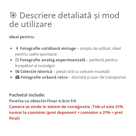
🎯 Descriere detaliată și mod
de utilizare
Ideal pentru:
🧍
Fotografie cotidiană vintage
– simplu de utilizat, ideal
pentru cadre spontane
🎞️
Fotografie analog experimentală
– perfectă pentru
începători și nostalgici
🖼️
Colecție istorică
– piesă rară cu valoare muzeală
🏙️
Fotografie urbană retro
– discretă și ușor de transportat
Pachetul include:
Finetta cu obiectiv Finar 4.3cm f/4
Camera se vinde In sistem de consignatie ,TVA-ul este 21%
numai la comision (pret deponent + comision x 21% = pret
final)