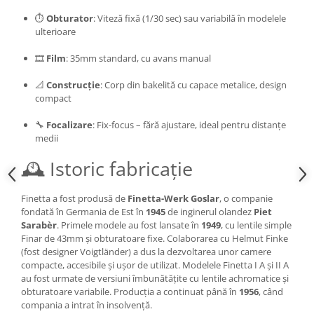
⏱️
Obturator
: Viteză fixă (1/30 sec) sau variabilă în modelele
ulterioare
🎞️
Film
: 35mm standard, cu avans manual
📐
Construcție
: Corp din bakelită cu capace metalice, design
compact
🔧
Focalizare
: Fix-focus – fără ajustare, ideal pentru distanțe
medii
🕰️ Istoric fabricație
Finetta a fost produsă de
Finetta-Werk Goslar
, o companie
fondată în Germania de Est în
1945
de inginerul olandez
Piet
Sarabèr
. Primele modele au fost lansate în
1949
, cu lentile simple
Finar de 43mm și obturatoare fixe. Colaborarea cu Helmut Finke
(fost designer Voigtländer) a dus la dezvoltarea unor camere
compacte, accesibile și ușor de utilizat. Modelele Finetta I A și II A
au fost urmate de versiuni îmbunătățite cu lentile achromatice și
obturatoare variabile. Producția a continuat până în
1956
, când
compania a intrat în insolvență.