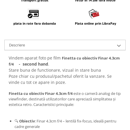
Transport gratuit
retur in 14 zile fara motiv
plata in rate fara dobanda
Plata online prin LibraPay
Descriere
Vindem aparat foto pe film
Finetta cu obiectiv Finar 4.3cm
- second hand
.
f/4
Stare buna de functionare, vizual in stare buna
Poze chiar cu produsul/pachetul oferit la vanzare. Se
vinde cu tot ce apare in poze.
Finetta cu obiectiv Finar 4.3cm f/4
este o cameră analog de tip
viewfinder, destinată utilizatorilor care apreciază simplitatea și
estetica retro. Caracteristici principale:
🔍
Obiectiv
: Finar 4.3cm f/4 – lentilă fix-focus, ideală pentru
cadre generale