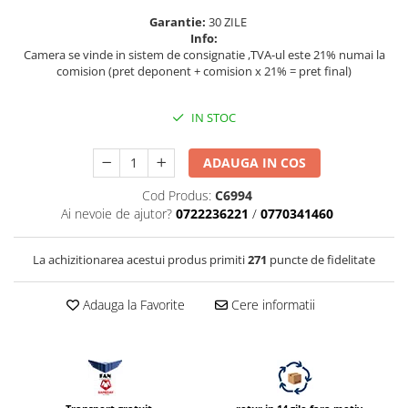
Vizor
Garantie:
30 ZILE
Info:
Accesorii diverse
Camera se vinde in sistem de consignatie ,TVA-ul este 21% numai la
comision (pret deponent + comision x 21% = pret final)
IN STOC
ADAUGA IN COS
Cod Produs:
C6994
Ai nevoie de ajutor?
0722236221
/
0770341460
La achizitionarea acestui produs primiti
271
puncte de fidelitate
Adauga la Favorite
Cere informatii