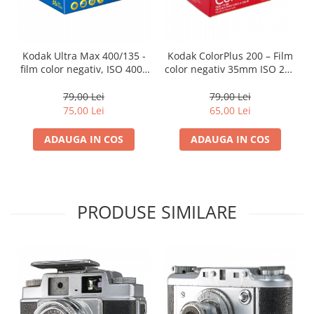
Kodak Ultra Max 400/135 -
Kodak ColorPlus 200 – Film
film color negativ, ISO 400 ,
color negativ 35mm ISO 200
35mm, 36 pozitii
cu tonuri calde și granulație
ne
fină pentru fotografie de zi
79,00 Lei
79,00 Lei
cu zi
75,00 Lei
65,00 Lei
ADAUGA IN COS
ADAUGA IN COS
PRODUSE SIMILARE