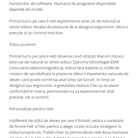
furnizorilor de software. Numarul de programe disponibile
depinde de model.
Primul lucru pe care il veti experimenta este cat de natural se
simte stiloul. Nivelul de presiune 4k si designul ergonomic ofera o
precizie si un control mai bun.
Stilou puternic
Primul lucru pe care il veti observa cand utilizati Wacom Intuos
este cat de natural se simte stiloul. Datorita tehnologiei EMR
(rezonanta electromagnetica), stiloul fara baterie cu 4.096 de
niveluri de sensibilitate la presiune ofera o experienta naturala de
desen care poate continua atat timp cat lucrati. In timp ce
designul sau ergonomic si greutatea redusa il fac sa se aseze
confortabil in mana, permitandu-va sa experimentati atat
precizie, cat si control.
Personalizat pentru tine
Indiferent de stilul de desen pe care il folositi, exista o varietate
de forme Felt si Flex pentru a alege, toate stocate inteligent in
stiloul propriu-zis. Puteti chiar sa personalizati cele doua butoane
ale stiloului si cele patru tablete ExpressKeys pentru a se potrivi