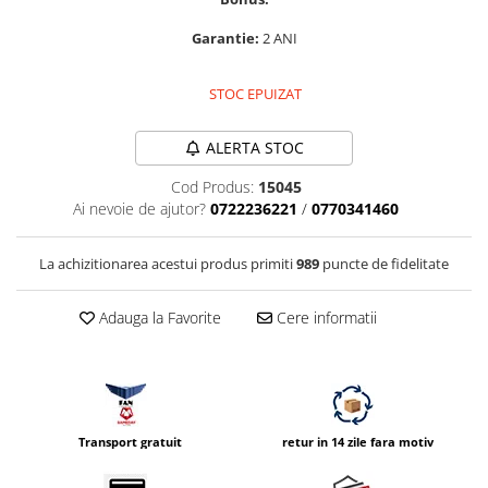
Vizor
Garantie:
2 ANI
Accesorii diverse
STOC EPUIZAT
ALERTA STOC
Cod Produs:
15045
Ai nevoie de ajutor?
0722236221
/
0770341460
La achizitionarea acestui produs primiti
989
puncte de fidelitate
Adauga la Favorite
Cere informatii
Transport gratuit
retur in 14 zile fara motiv