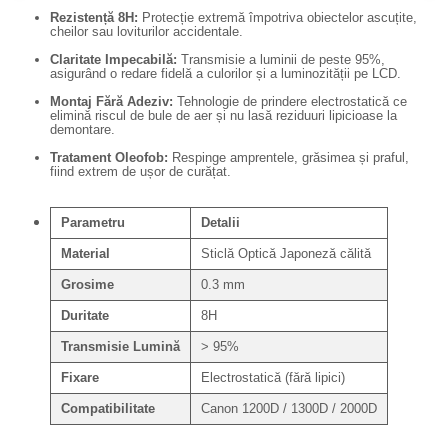
Rezistență 8H:
Protecție extremă împotriva obiectelor ascuțite,
Adaptoare pentru convertoare sau
cheilor sau loviturilor accidentale.
filtre
Claritate Impecabilă:
Transmisie a luminii de peste 95%,
asigurând o redare fidelă a culorilor și a luminozității pe LCD.
Alimentatoare 220V
Montaj Fără Adeziv:
Tehnologie de prindere electrostatică ce
Cabluri
elimină riscul de bule de aer și nu lasă reziduuri lipicioase la
demontare.
Carcase de tip Cage, pentru
integrare in sisteme video
Tratament Oleofob:
Respinge amprentele, grăsimea și praful,
fiind extrem de ușor de curățat.
complexe
Curatare Senzor
Huse de ploaie
Parametru
Detalii
Microfoane / Reportofoane
Material
Sticlă Optică Japoneză călită
Nivela patina
Grosime
0.3 mm
Ocular
Duritate
8H
Transmitator de fisiere fara fir
Transmisie Lumină
> 95%
Vizor
Fixare
Electrostatică (fără lipici)
Accesorii diverse
Compatibilitate
Canon 1200D / 1300D / 2000D
Genti, Rucsacuri, Troller foto