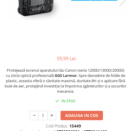
Parasolare
Teleconvertoare
Adaptoare montura / baioneta
Capace obiectiv si camera
Inele Macro
Filtre foto
59,99 Lei
Filtre Filet
Filtre tip Cokin
Protejează ecranul aparatului tău Canon (seria 1200D/1300D/2000D)
cu sticla optică profesională
GGS Larmor
. Spre deosebire de foliile de
Filtre White Balance
plastic, aceasta oferă o claritate maximă, duritate 8H și o aplicare fără
Accesorii filtre
bule de aer, protejând investiția ta împotriva zgârieturilor și a șocurilor
Convertoare pe filet foto video
mecanice.
Inele reductii obiective
IN STOC
Curatare si intretinere
ADAUGA IN COS
Blitz-uri externe
Blitz-uri TTL - Dedicate
Cod Produs:
15449