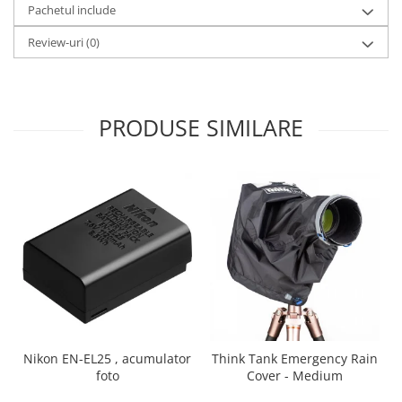
Pachetul include
Camere Video Cinematice
Review-uri
(0)
Camere video de actiune
Accesorii camere video de actiune
Accesorii drone
PRODUSE SIMILARE
Acumulatori camere video
Lampi video
Stabilizatoare (Gimbal) / Steady
Cam
Huse Protectie / Ploaie camere
video
Accesorii diverse pt camere video
Camere Video Cinematice
Drone
Slider
Nikon EN-EL25 , acumulator
Think Tank Emergency Rain
foto
Cover - Medium
Camere Video Compacte