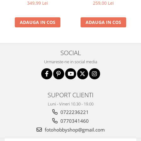
349,99 Lei
259,00 Lei
Trepiede si monopiede
Trepiede foto
Trepiede video
ADAUGA IN COS
ADAUGA IN COS
Trepied / Monopied Carbon
Trepiede pentru compacte /
webcam-uri
SOCIAL
Monopiede foto/video
Urmareste-ne in social media
Cap trepied si monopied
Carucioare trepied (Dolly)
Placute cap trepied
SUPORT CLIENTI
Huse trepied / stativ lumini
Luni - Vineri 10.30 - 19.00
Sina Focus pentru Macro
0722236221
Accesorii trepiede si monopiede
0770341460
Selfie Stick
fotohobbyshop@gmail.com
Studio/Lumini si accesorii