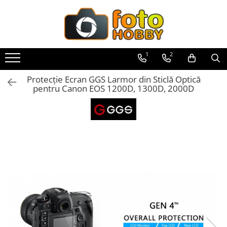
Toate Produsele
Aparate Foto
1
2
Aparate Foto Mirrorless
Protecție Ecran GGS Larmor din Sticlă Optică
Aparate Foto DSLR
pentru Canon EOS 1200D, 1300D, 2000D
Aparate Foto Compacte
Aparate foto instant
Aparate foto pe film
Cursuri foto
Obiective foto si accesorii
Obiective Mirorless
Obiective DSLR
Huse si tocuri protectie obiective
Obiective Cinematice