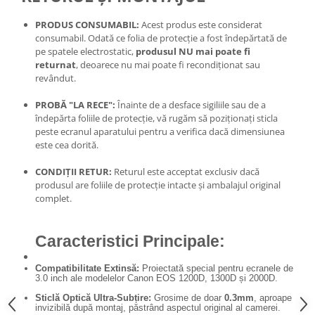
Carduri memorie, Cititoare
PRODUS CONSUMABIL:
Acest produs este considerat
Carduri memorie
consumabil. Odată ce folia de protecție a fost îndepărtată de
Cititoare carduri
pe spatele electrostatic,
produsul NU mai poate fi
Huse protectie card memorie
returnat
, deoarece nu mai poate fi recondiționat sau
revândut.
Grip-uri
Telecomenzi
PROBĂ "LA RECE":
Înainte de a desface sigiliile sau de a
îndepărta foliile de protecție, vă rugăm să poziționați sticla
LCD protectie
peste ecranul aparatului pentru a verifica dacă dimensiunea
este cea dorită.
Recordere audio digitale
Acumulatori si baterii
CONDIȚII RETUR:
Returul este acceptat exclusiv dacă
produsul are foliile de protecție intacte și ambalajul original
Acumulatori Foto
complet.
Acumulatori AA/AAA (R6/R3)) si
incarcatoare
Caracteristici Principale:
Baterii
Incarcatoare acumulatori Foto-
Compatibilitate Extinsă:
Proiectată special pentru ecranele de
Video
3.0 inch ale modelelor Canon EOS 1200D, 1300D și 2000D.
Huse protectie acumulatori foto
Sticlă Optică Ultra-Subțire:
Grosime de doar
0.3mm
, aproape
invizibilă după montaj, păstrând aspectul original al camerei.
Tablete grafice