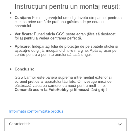
Genti foto
Instrucțiuni pentru un montaj reușit:
Genti Holster TopLoader
Curățare:
Folosiți șervețelul umed și laveta din pachet pentru a
elimina orice urmă de praf sau grăsime de pe ecranul
Genti, Troller Video
aparatului.
Rucsacuri Foto
Verificare:
Puneți sticla GGS peste ecran (fără să desfaceți
folia) pentru a vedea centrarea perfectă.
Only One Shoulder - SlingShot
Aplicare:
Îndepărtați folia de protecție de pe spatele sticlei și
Tocuri si huse protectie aparate
așezați-o cu grijă, începând dintr-o margine. Apăsați ușor pe
centru pentru a permite aerului să iasă singur.
Hamuri si Centuri foto
Curele Aparat - Umar
Concluzie:
Genti Laptop si iPad
GGS Larmor este bariera supremă între mediul exterior și
ecranul prețios al aparatului tău foto. O investiție mică ce
păstrează valoarea camerei ca nouă pentru mult timp.
Hand Strap / Grip
Comandă acum la FotoHobby și filmează fără griji!
Troller
Accesorii genti si trollere
Informatii conformitate produs
Solid-State Drive (SSD)
Video / Camere si accesorii
Caracteristici
Camere video profesionale