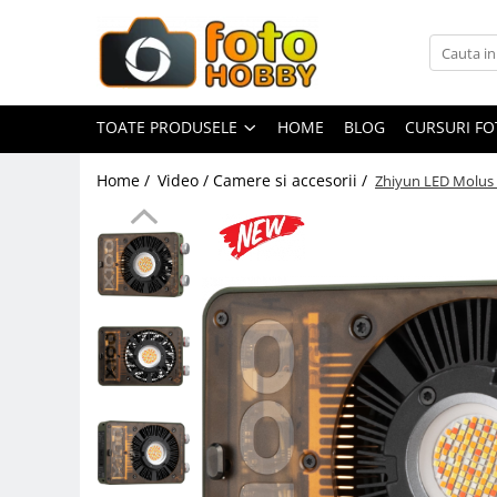
Toate Produsele
Aparate Foto
TOATE PRODUSELE
HOME
BLOG
CURSURI F
Aparate Foto Mirrorless
Home /
Video / Camere si accesorii /
Zhiyun LED Molus
Aparate Foto DSLR
Aparate Foto Compacte
Aparate foto instant
Aparate foto pe film
Cursuri foto
Obiective foto si accesorii
Obiective Mirorless
Obiective DSLR
Huse si tocuri protectie obiective
Obiective Cinematice