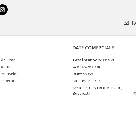
fo
DATE COMERCIALE
 de Plata
Total Star Service SRL
e Retur
J40/21825/1994
Produselor
RO6558066
de Retur
Str. Covaci nr. 7
Sector 3. CENTRUL ISTORIC,
Bucuresti
©
L