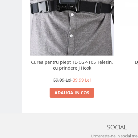
Carduri memorie, Cititoare
Carduri memorie
Cititoare carduri
Huse protectie card memorie
Grip-uri
Telecomenzi
LCD protectie
Curea pentru piept TE-CGP-T05 Telesin,
D
Recordere audio digitale
cu prindere J Hook
Acumulatori si baterii
59,99 Lei
39,99 Lei
Acumulatori Foto
Acumulatori AA/AAA (R6/R3)) si
ADAUGA IN COS
incarcatoare
Baterii
Incarcatoare acumulatori Foto-
Video
SOCIAL
Huse protectie acumulatori foto
Urmareste-ne in social me
Tablete grafice