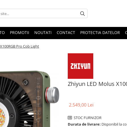
OTO
PROMOTII
NOUTATI
CONTACT
PROTECTIA DATELOR
 X100RGB Pro Cob Light
Zhiyun LED Molus X10
2.549,00 Lei
STOC FURNIZOR
Durata de livrare:
Disponibil la c