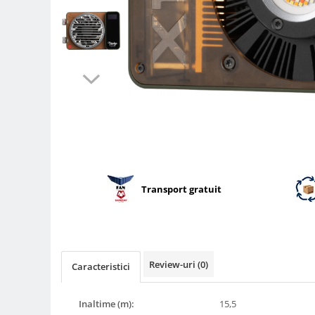
Parasolare
Teleconvertoare
Adaptoare montura / baioneta
Capace obiectiv si camera
Inele Macro
Filtre foto
Filtre Filet
Filtre tip Cokin
Filtre White Balance
Transport gratuit
Accesorii filtre
Convertoare pe filet foto video
Inele reductii obiective
Curatare si intretinere
Review-uri
(0)
Caracteristici
Blitz-uri externe
Blitz-uri TTL - Dedicate
Inaltime (m):
15,5