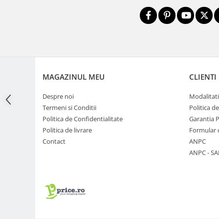
Adaptoare pentru convertoare sau
filtre
Alimentatoare 220V
Cabluri
Carcase de tip Cage, pentru
MAGAZINUL MEU
CLIENTI
integrare in sisteme video
complexe
Curatare Senzor
Despre noi
Modalitati
Termeni si Conditii
Politica d
Huse de ploaie
Politica de Confidentialitate
Garantia 
Microfoane / Reportofoane
Politica de livrare
Formular 
Nivela patina
Contact
ANPC
ANPC - SA
Ocular
Transmitator de fisiere fara fir
Vizor
Accesorii diverse
Genti, Rucsacuri, Troller foto