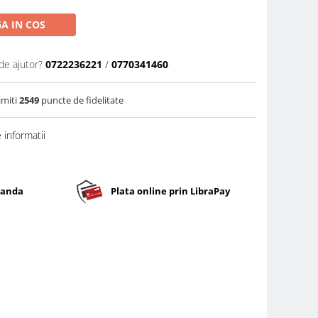
A IN COS
de ajutor?
0722236221
/
0770341460
imiti
2549
puncte de fidelitate
informatii
banda
Plata online prin LibraPay