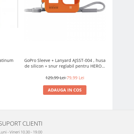
latinum
GoPro Sleeve + Lanyard AJSST-004 , husa
Phottix NP
de silicon + snur reglabil pentru HERO 8
, portocaliu
129,99 Lei
79,99 Lei
ADAUGA IN COS
SUPORT CLIENTI
Luni - Vineri 10.30 - 19.00