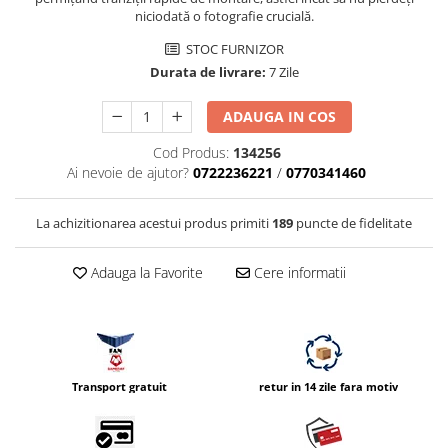
niciodată o fotografie crucială.
Vizor
Accesorii diverse
STOC FURNIZOR
Durata de livrare:
7 Zile
ADAUGA IN COS
Cod Produs:
134256
Ai nevoie de ajutor?
0722236221
/
0770341460
La achizitionarea acestui produs primiti
189
puncte de fidelitate
Adauga la Favorite
Cere informatii
Transport gratuit
retur in 14 zile fara motiv