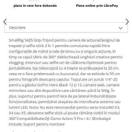
plata in rate fara dobanda
Plata online prin LibraPay
Descriere
SmallRig 5435 Grip-Tripod pentru camere de acțiuneDesignul de
trepied și selfie stick 2 în 1 permite comutarea rapidă între
configurațiile de mână și cele de birou cu o singură acțiune, în
timp ce capul sferic de 360° deblochează unghiuri creative pentru
vlogging, interviuri sau selfie-uri de călătorie.Optimizat pentru
portabilitate, tija telescopică cu 4 trepte se prăbușește la 20 cm,
ceea ce o face prietenoasă cu buzunarul, dar se extinde la 55 cm
pentru fotografii deasupra capului. Topul are un șurub 1/4"-20
pentru a găzdui GoPro Hero Black 12 și 13, camere web, camere
mirrorless sau alte dispozitive care cântăresc până la 500g. În
plus, suportul pentru pantof rece de pe lateral îmbunătățește
funcționalitatea, permițând atașarea de microfoane externe sau
lumini LED. Nota: Nu este recomandat pentru seria Insta360 X3,
X4 sau X5, deoarece selfie stick-ul poate rămâne vizibil în modul
360°Compatibilitate:DJI Osmo Action 5 Pro / 4 / 3Embalajul
include: Suport pentru montare