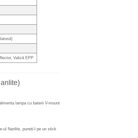
atorul)
lector, Valiză EPP
anlite)
 alimenta lampa cu baterii V-mount
-ul Nanlite, puneți-l pe un stick