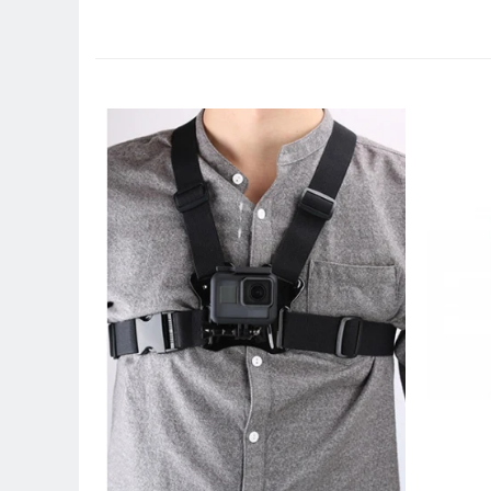
Trepiede si monopiede
Trepiede foto
Trepiede video
Trepied / Monopied Carbon
Trepiede pentru compacte /
webcam-uri
Monopiede foto/video
Cap trepied si monopied
Carucioare trepied (Dolly)
Placute cap trepied
Huse trepied / stativ lumini
Sina Focus pentru Macro
Accesorii trepiede si monopiede
Selfie Stick
Studio/Lumini si accesorii