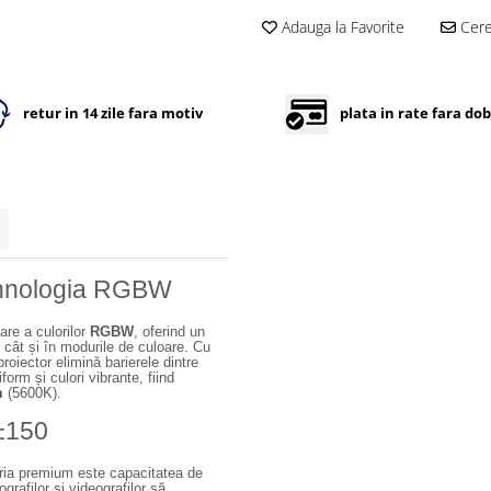
Adauga la Favorite
Cere 
retur in 14 zile fara motiv
plata in rate fara do
Tehnologia RGBW
re a culorilor
RGBW
, oferind un
cât și în modurile de culoare. Cu
proiector elimină barierele dintre
form și culori vibrante, fiind
m
(5600K).
 ±150
eria premium este capacitatea de
grafilor și videografilor să