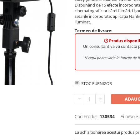
Dispunând de 15 efecte încorporate,
cinematografic oricărei filmări. Ușo
setările încorporate, aplicația Nanl
iluminat.
Termen de livrare:
🕒 Produs disponib
Un consultant vă va contacta
*Prețul poate varia în funcție d
STOC FURNIZOR
ADAUG
Cod Produs:
130534
Ai nevoie 
La achizitionarea acestui produs pr