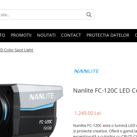
OTO
PROMOTII
NOUTATI
CONTACT
PROTECTIA DATELOR
D Color Spot Light
Nanlite FC-120C LED Co
1.249,00 Lei
Nanlite FC-120C este o lumină LED c
și proiecte creative. Oferă o gamă 
excepțională a culorilor cu CRI/TLC