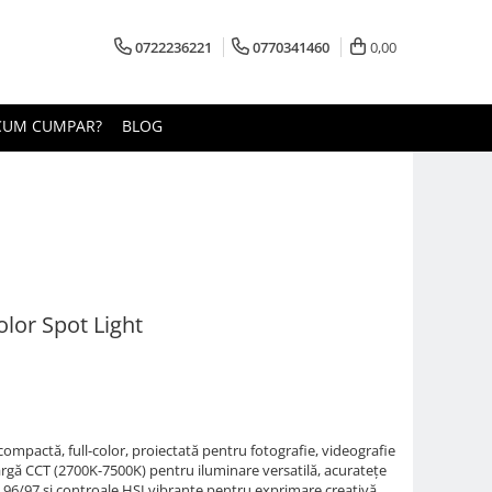
0722236221
0770341460
0,00
CUM CUMPAR?
BLOG
lor Spot Light
ompactă, full-color, proiectată pentru fotografie, videografie
largă CCT (2700K-7500K) pentru iluminare versatilă, acuratețe
I 96/97 și controale HSI vibrante pentru exprimare creativă.