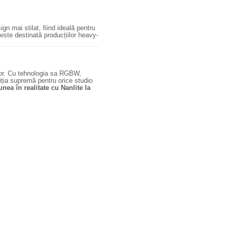
gn mai stilat, fiind ideală pentru
 este destinată producțiilor heavy-
olor. Cu tehnologia sa RGBW,
tiția supremă pentru orice studio
unea în realitate cu Nanlite la