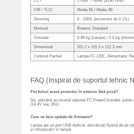
CCT
2700K - 7500K (±150 G/M)
Genti foto
CRI / TLCI
Media 95 / Media 98
Genti Holster TopLoader
Dimming
0 - 100% (increment de 0.1%)
Genti, Troller Video
Montură
Bowens Standard
Rucsacuri Foto
Greutate
0.98 kg (Lampa) / 0.5 kg (Aliment
Only One Shoulder - SlingShot
Dimensiuni
201.2 x 115.3 x 121.2 mm
Tocuri si huse protectie aparate
Conținut Pachet
Lampa FC-120C, Alimentator, Ref
Hamuri si Centuri foto
Curele Aparat - Umar
Genti Laptop si iPad
FAQ (Inspirat de suportul tehnic N
Hand Strap / Grip
Pot folosi acest proiector în exterior fără priză?
Troller
Da, utilizând accesoriul opțional FC PowerController, puteți
(14.4V sau 26V).
Accesorii genti si trollere
Solid-State Drive (SSD)
Cum se face update de firmware?
Video / Camere si accesorii
Lampa are un port USB dedicat; descărcați fișierul de pe site
și introduceți-l în lampă.
Camere video profesionale