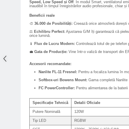
Speed, Low Speed și Off
. În modul Smart, ventilatorul em
inaudibil în timpul înregistrărilor audio profesionale, chiar ș
Adaptoare pentru convertoare sau
filtre
Beneficii reale
Alimentatoare 220V
🎨
36.000 de Posibilități:
Creează orice atmosferă dorești 
Cabluri
⚖️
Echilibru Perfect:
Ajustarea G/M îți garantează că pielea
orice lumină.
Carcase de tip Cage, pentru
📱
Flux de Lucru Modern:
Controlează totul de pe telefo
integrare in sisteme video
complexe
💼
Gata de Producție:
Vine într-o valiză de transport din E
Curatare Senzor
Huse de ploaie
Accesorii recomandate:
Nanlite FL-11 Fresnel:
Pentru a focaliza lumina în mo
Microfoane / Reportofoane
Softbox-uri Bowens Mount:
Gama completă Nanlite (
Nivela patina
FC PowerController:
Pentru alimentarea de la baterii 
Ocular
Transmitator de fisiere fara fir
Specificație Tehnică
Detalii Oficiale
Vizor
Putere Nominală
120W
Accesorii diverse
Tip LED
RGBW
Genti, Rucsacuri, Troller foto