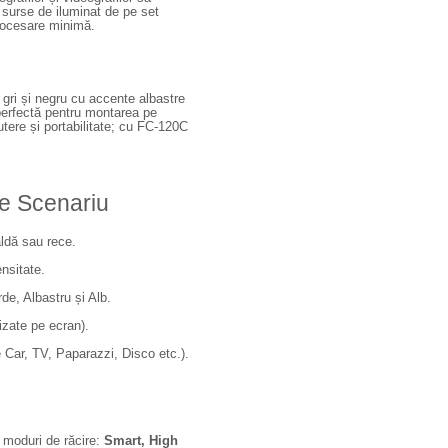
 surse de iluminat de pe set
procesare minimă.
gri și negru cu accente albastre
 perfectă pentru montarea pe
utere și portabilitate; cu FC-120C
ce Scenariu
ldă sau rece.
ensitate.
de, Albastru și Alb.
izate pe ecran).
 Car, TV, Paparazzi, Disco etc.).
 moduri de răcire:
Smart, High