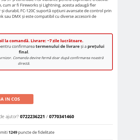
 cum ar fi Fireworks și Lightning, acesta adaugă fler
r și durabil, FC-120C suportă opțiuni avansate de control prin
ink sau DMX și este compatibil cu diverse accesorii de
il la comandă. Livrare: ~7 zile lucrătoare.
 pentru confirmarea
termenului de livrare
și a
prețului
final
.
e furnizor. Comanda devine fermă doar după confirmarea noastră
directă.
A IN COS
de ajutor?
0722236221
/
0770341460
imiti
1249
puncte de fidelitate