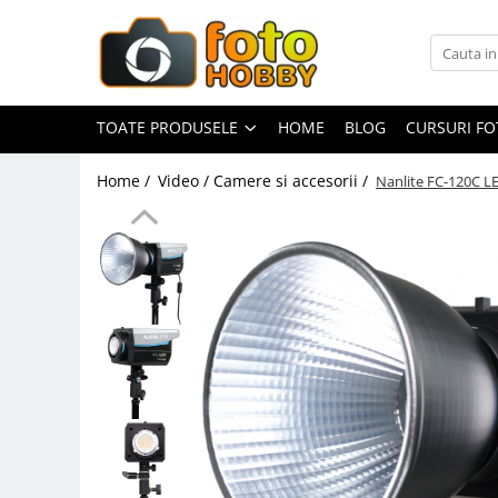
Toate Produsele
Aparate Foto
TOATE PRODUSELE
HOME
BLOG
CURSURI F
Aparate Foto Mirrorless
Home /
Video / Camere si accesorii /
Nanlite FC-120C LE
Aparate Foto DSLR
Aparate Foto Compacte
Aparate foto instant
Aparate foto pe film
Cursuri foto
Obiective foto si accesorii
Obiective Mirorless
Obiective DSLR
Huse si tocuri protectie obiective
Obiective Cinematice