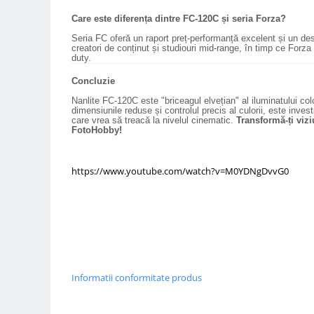
Camere Video Cinematice
Care este diferența dintre FC-120C și seria Forza?
Camere video de actiune
Seria FC oferă un raport preț-performanță excelent și un desi
creatori de conținut și studiouri mid-range, în timp ce Forza
Accesorii camere video de actiune
duty.
Accesorii drone
Concluzie
Acumulatori camere video
Nanlite FC-120C este "briceagul elvețian" al iluminatului c
dimensiunile reduse și controlul precis al culorii, este inves
Lampi video
care vrea să treacă la nivelul cinematic.
Transformă-ți vizi
FotoHobby!
Stabilizatoare (Gimbal) / Steady
Cam
https://www.youtube.com/watch?v=M0YDNgDvvG0
Huse Protectie / Ploaie camere
video
Accesorii diverse pt camere video
Camere Video Cinematice
Drone
Informatii conformitate produs
Slider
Camere Video Compacte