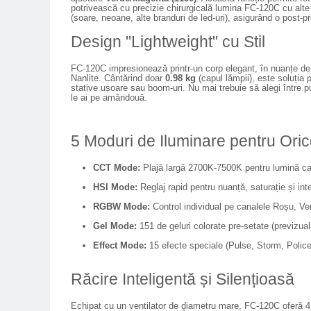
Carduri memorie, Cititoare
potrivească cu precizie chirurgicală lumina FC-120C cu alte
(soare, neoane, alte branduri de led-uri), asigurând o post-
Carduri memorie
Design "Lightweight" cu Stil
Cititoare carduri
Huse protectie card memorie
FC-120C impresionează printr-un corp elegant, în nuanțe de 
Nanlite. Cântărind doar
0.98 kg
(capul lămpii), este soluția
Grip-uri
stative ușoare sau boom-uri. Nu mai trebuie să alegi între p
le ai pe amândouă.
Telecomenzi
LCD protectie
5 Moduri de Iluminare pentru Ori
Recordere audio digitale
Acumulatori si baterii
CCT Mode:
Plajă largă 2700K-7500K pentru lumină ca
HSI Mode:
Reglaj rapid pentru nuanță, saturație și int
Acumulatori Foto
Acumulatori AA/AAA (R6/R3)) si
RGBW Mode:
Control individual pe canalele Roșu, Ver
incarcatoare
Gel Mode:
151 de geluri colorate pre-setate (previzual
Baterii
Effect Mode:
15 efecte speciale (Pulse, Storm, Police
Incarcatoare acumulatori Foto-
Video
Răcire Inteligentă și Silențioasă
Huse protectie acumulatori foto
Echipat cu un ventilator de diametru mare, FC-120C oferă 4
Tablete grafice