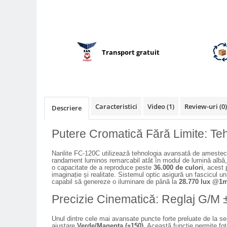
Compatibil Sony
Blitz-uri circulare (Macro)
Adaptoare stativ port umbrela si
blitz TTL
Transport gratuit
Comander TTL
Cabluri TTL
Cabluri si Patine Sincron
Caracteristici
Video
(1)
Review-uri
(0)
Descriere
Alimentare auxiliara blitz
Protectie patina apa, ploaie
Putere Cromatică Fără Limite: 
Bounce-uri, Softbox-uri
Nanlite FC-120C utilizează tehnologia avansată de amesteca
Ring-Flash Adaptor
randament luminos remarcabil atât în modul de lumină albă, 
o capacitate de a reproduce peste
36.000 de culori
, acest 
Bracket-uri si suporti
imaginație și realitate. Sistemul optic asigură un fascicul uni
capabil să genereze o iluminare de până la
28.770 lux @1
Huse protectie blitz extern
Precizie Cinematică: Reglaj G/M
Huse protectie filtre gel
Accesorii Aparate Digitale
Unul dintre cele mai avansate puncte forte preluate de la s
ajustare
Verde/Magenta (±150)
. Această funcție permite foto