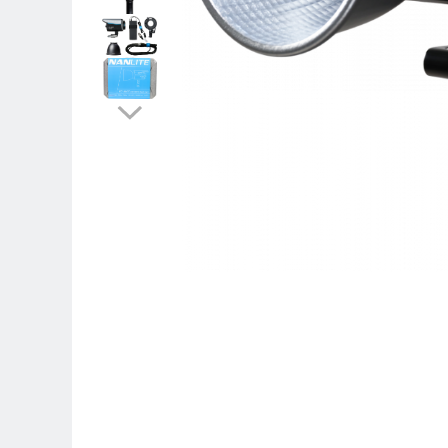
Parasolare
Teleconvertoare
Adaptoare montura / baioneta
Capace obiectiv si camera
Inele Macro
Filtre foto
Filtre Filet
Filtre tip Cokin
Filtre White Balance
Accesorii filtre
Convertoare pe filet foto video
Inele reductii obiective
Curatare si intretinere
Blitz-uri externe
Blitz-uri TTL - Dedicate