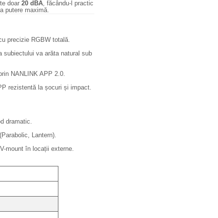
ite doar
20 dBA
, făcându-l practic
i la putere maximă.
cu precizie RGBW totală.
 subiectului va arăta natural sub
n prin NANLINK APP 2.0.
PP rezistentă la șocuri și impact.
d dramatic.
Parabolic, Lantern).
V-mount în locații externe.