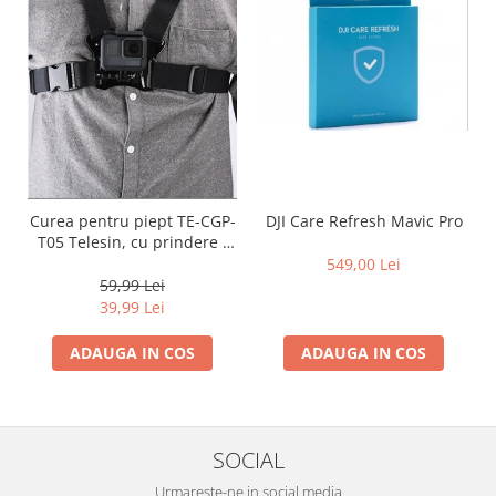
Adaptoare pentru convertoare sau
filtre
Alimentatoare 220V
Cabluri
Carcase de tip Cage, pentru
integrare in sisteme video
complexe
Curatare Senzor
Curea pentru piept TE-CGP-
DJI Care Refresh Mavic Pro
T05 Telesin, cu prindere J
Huse de ploaie
Hook
549,00 Lei
Microfoane / Reportofoane
59,99 Lei
39,99 Lei
Nivela patina
Ocular
ADAUGA IN COS
ADAUGA IN COS
Transmitator de fisiere fara fir
Vizor
Accesorii diverse
SOCIAL
Genti, Rucsacuri, Troller foto
Urmareste-ne in social media