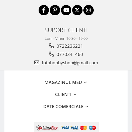
Genti foto
Genti Holster TopLoader
Genti, Troller Video
SUPORT CLIENTI
Rucsacuri Foto
Luni - Vineri 10.30 - 19.00
Only One Shoulder - SlingShot
0722236221
Tocuri si huse protectie aparate
0770341460
Hamuri si Centuri foto
fotohobbyshop@gmail.com
Curele Aparat - Umar
Genti Laptop si iPad
MAGAZINUL MEU
Hand Strap / Grip
CLIENTI
Troller
Accesorii genti si trollere
DATE COMERCIALE
Solid-State Drive (SSD)
Video / Camere si accesorii
Camere video profesionale