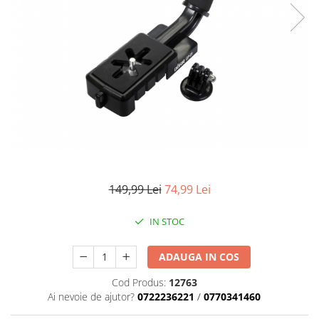
Parasolare
Teleconvertoare
Adaptoare montura / baioneta
Capace obiectiv si camera
Inele Macro
Filtre foto
Filtre Filet
Filtre tip Cokin
Filtre White Balance
149,99 Lei
74,99 Lei
Accesorii filtre
IN STOC
Convertoare pe filet foto video
Inele reductii obiective
ADAUGA IN COS
Curatare si intretinere
Cod Produs:
12763
Blitz-uri externe
Ai nevoie de ajutor?
0722236221
/
0770341460
Blitz-uri TTL - Dedicate