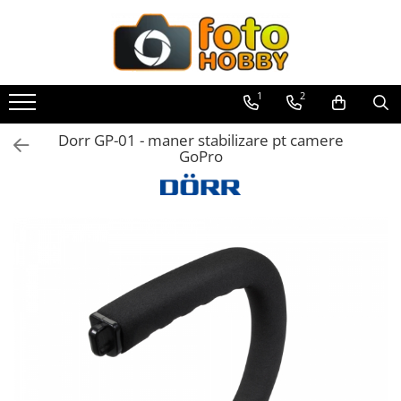
Toate Produsele
Aparate Foto
1
2
Aparate Foto Mirrorless
Dorr GP-01 - maner stabilizare pt camere
Aparate Foto DSLR
GoPro
Aparate Foto Compacte
Aparate foto instant
Aparate foto pe film
Cursuri foto
Obiective foto si accesorii
Obiective Mirorless
Obiective DSLR
Huse si tocuri protectie obiective
Obiective Cinematice