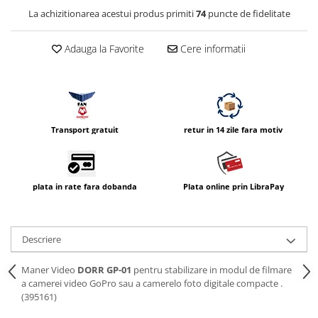
Compatibil Sony
La achizitionarea acestui produs primiti
74
puncte de fidelitate
Blitz-uri circulare (Macro)
Adauga la Favorite
Cere informatii
Adaptoare stativ port umbrela si
blitz TTL
Comander TTL
Cabluri TTL
Cabluri si Patine Sincron
Transport gratuit
retur in 14 zile fara motiv
Alimentare auxiliara blitz
Protectie patina apa, ploaie
plata in rate fara dobanda
Plata online prin LibraPay
Bounce-uri, Softbox-uri
Ring-Flash Adaptor
Descriere
Bracket-uri si suporti
Huse protectie blitz extern
Maner Video
DORR GP-01
pentru stabilizare in modul de filmare
a camerei video GoPro sau a camerelo foto digitale compacte .
Huse protectie filtre gel
(395161)
Accesorii Aparate Digitale