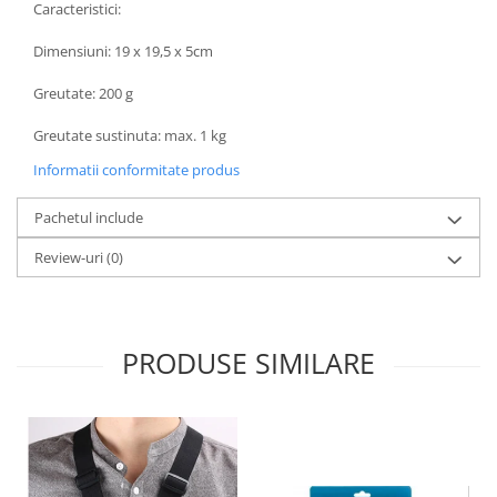
Caracteristici:
Carduri memorie, Cititoare
Carduri memorie
Dimensiuni: 19 x 19,5 x 5cm
Cititoare carduri
Greutate: 200 g
Huse protectie card memorie
Grip-uri
Greutate sustinuta: max. 1 kg
Telecomenzi
Informatii conformitate produs
LCD protectie
Pachetul include
Recordere audio digitale
Review-uri
(0)
Acumulatori si baterii
Acumulatori Foto
Acumulatori AA/AAA (R6/R3)) si
PRODUSE SIMILARE
incarcatoare
Baterii
Incarcatoare acumulatori Foto-
Video
Huse protectie acumulatori foto
Tablete grafice