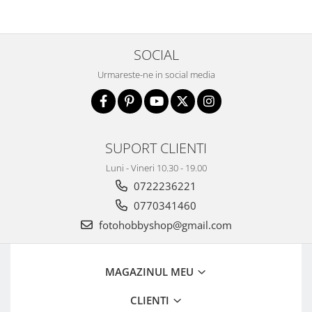
Genti foto
Genti Holster TopLoader
SOCIAL
Genti, Troller Video
Urmareste-ne in social media
Rucsacuri Foto
Only One Shoulder - SlingShot
Tocuri si huse protectie aparate
Hamuri si Centuri foto
SUPORT CLIENTI
Curele Aparat - Umar
Luni - Vineri 10.30 - 19.00
Genti Laptop si iPad
0722236221
0770341460
Hand Strap / Grip
fotohobbyshop@gmail.com
Troller
Accesorii genti si trollere
Solid-State Drive (SSD)
MAGAZINUL MEU
Video / Camere si accesorii
CLIENTI
Camere video profesionale