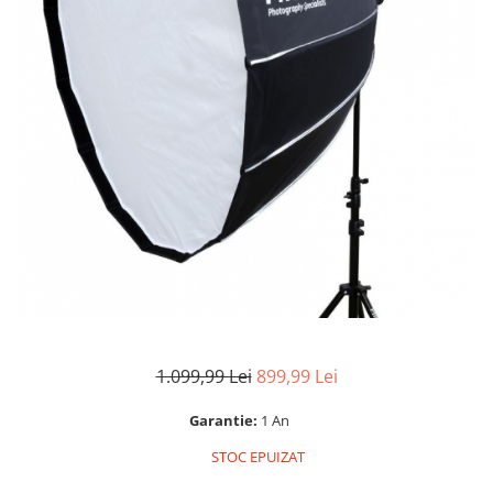
Parasolare
Teleconvertoare
Adaptoare montura / baioneta
Capace obiectiv si camera
Inele Macro
Filtre foto
Filtre Filet
Filtre tip Cokin
Filtre White Balance
Accesorii filtre
Convertoare pe filet foto video
1.099,99 Lei
899,99 Lei
Inele reductii obiective
Curatare si intretinere
Garantie:
1 An
Blitz-uri externe
STOC EPUIZAT
Blitz-uri TTL - Dedicate