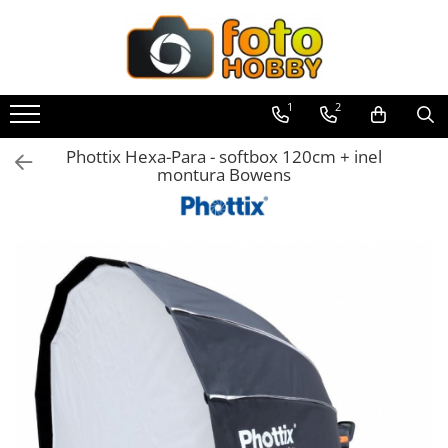
Toate Produsele
Aparate Foto
1
2
Aparate Foto Mirrorless
Phottix Hexa-Para - softbox 120cm + inel
Aparate Foto DSLR
montura Bowens
Aparate Foto Compacte
Aparate foto instant
Aparate foto pe film
Cursuri foto
Obiective foto si accesorii
Obiective Mirorless
Obiective DSLR
Huse si tocuri protectie obiective
Obiective Cinematice