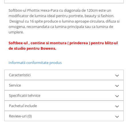
Carduri memorie, Cititoare
Softbox-ul Phottix Hexa-Para cu diagonala de 120cm este un
Carduri memorie
modificator de lumina ideal pentru portrete, beauty si fashion.
Cititoare carduri
Designul cu 16 spite produce o lumina aproape circulara, difuza si
Huse protectie card memorie
omogena, recomandata ca lumina principala sau ca lumina de
umplere.
Grip-uri
Telecomenzi
Softbox-ul , contine si montura ( prinderea ) pentru blitz-ul
de studio pentru Bowens.
LCD protectie
Recordere audio digitale
Informatii conformitate produs
Acumulatori si baterii
Caracteristici
Acumulatori Foto
Service
Acumulatori AA/AAA (R6/R3)) si
incarcatoare
Specificatii tehnice
Baterii
Pachetul include
Incarcatoare acumulatori Foto-
Video
Review-uri
(0)
Huse protectie acumulatori foto
Tablete grafice