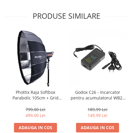
Adaptoare pentru convertoare sau
PRODUSE SIMILARE
filtre
Alimentatoare 220V
Cabluri
Carcase de tip Cage, pentru
integrare in sisteme video
complexe
Curatare Senzor
Huse de ploaie
Microfoane / Reportofoane
Nivela patina
Phottix Raja Softbox
Godox C26 - Incarcator
Ocular
Parabolic 105cm + Grid
pentru acumulatorul WB26
Transmitator de fisiere fara fir
Bowens - Montare Ultra-
/ blitz AD600Pro
Rapidă
799,00 Lei
189,99 Lei
Vizor
499,00 Lei
149,99 Lei
Accesorii diverse
ADAUGA IN COS
ADAUGA IN COS
Genti, Rucsacuri, Troller foto