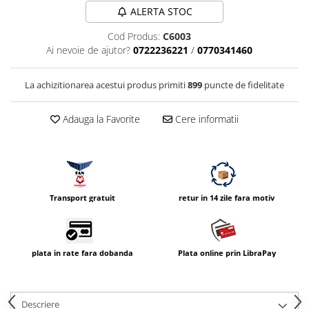
Compatibil Sony
ALERTA STOC
Blitz-uri circulare (Macro)
Cod Produs:
C6003
Adaptoare stativ port umbrela si
Ai nevoie de ajutor?
0722236221
/
0770341460
blitz TTL
Comander TTL
La achizitionarea acestui produs primiti
899
puncte de fidelitate
Cabluri TTL
Adauga la Favorite
Cere informatii
Cabluri si Patine Sincron
Alimentare auxiliara blitz
Protectie patina apa, ploaie
Bounce-uri, Softbox-uri
Transport gratuit
retur in 14 zile fara motiv
Ring-Flash Adaptor
Bracket-uri si suporti
plata in rate fara dobanda
Plata online prin LibraPay
Huse protectie blitz extern
Huse protectie filtre gel
Accesorii Aparate Digitale
Descriere