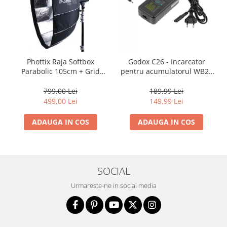
Phottix Raja Softbox
Godox C26 - Incarcator
Parabolic 105cm + Grid
pentru acumulatorul WB26
Bowens - Montare Ultra-
/ blitz AD600Pro
Rapidă
799,00 Lei
189,99 Lei
499,00 Lei
149,99 Lei
ADAUGA IN COS
ADAUGA IN COS
SOCIAL
Urmareste-ne in social media