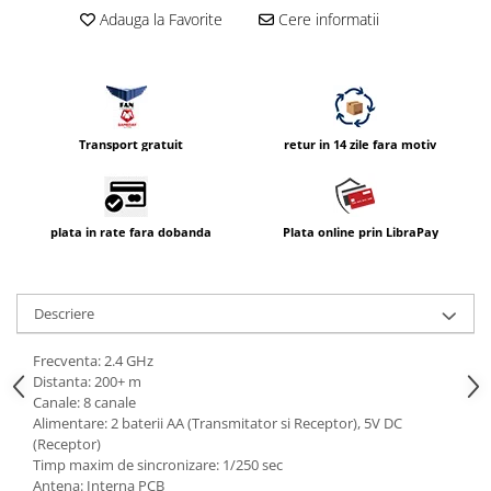
Vizor
Adauga la Favorite
Cere informatii
Accesorii diverse
Transport gratuit
retur in 14 zile fara motiv
plata in rate fara dobanda
Plata online prin LibraPay
Descriere
Frecventa: 2.4 GHz
Distanta: 200+ m
Canale: 8 canale
Alimentare: 2 baterii AA (Transmitator si Receptor), 5V DC
(Receptor)
Timp maxim de sincronizare: 1/250 sec
Antena: Interna PCB