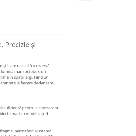
, Precizie și
oniști care necesită o rezervă
e lumină mari (octobox-uri
fia în spații largi. Fiind un
arantate la fiecare declanșare.
ă suficientă pentru a contracara
biecte mari cu modificatori
iafragme, permițând ajustarea