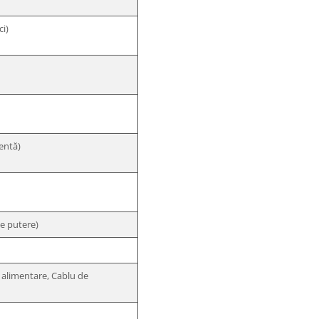
ci)
lentă)
pe putere)
e alimentare, Cablu de