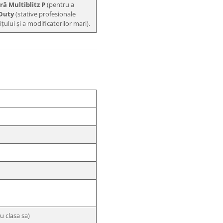
ă Multiblitz P
(pentru a
-Duty
(stative profesionale
ului și a modificatorilor mari).
u clasa sa)