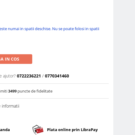
seste numai in spatii deschise. Nu se poate folosi in spatii
A IN COS
e ajutor?
0722236221
/
0770341460
imiti
3499
puncte de fidelitate
informatii
banda
Plata online prin LibraPay