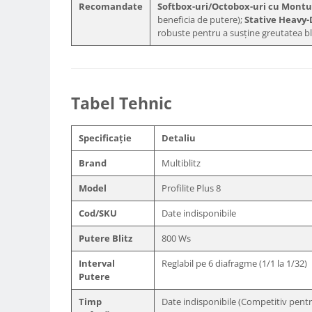
Recomandate
Softbox-uri/Octobox-uri cu Montur
Camere Video Cinematice
beneficia de putere);
Stative Heavy
robuste pentru a susține greutatea bliț
Camere video de actiune
Accesorii camere video de actiune
Accesorii drone
Tabel Tehnic
Acumulatori camere video
Lampi video
Specificație
Detaliu
Stabilizatoare (Gimbal) / Steady
Cam
Brand
Multiblitz
Huse Protectie / Ploaie camere
Model
Profilite Plus 8
video
Accesorii diverse pt camere video
Cod/SKU
Date indisponibile
Camere Video Cinematice
Putere Blitz
800 Ws
Drone
Interval
Reglabil pe 6 diafragme (1/1 la 1/32)
Putere
Slider
Camere Video Compacte
Timp
Date indisponibile (Competitiv pentr