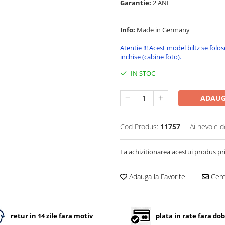
Garantie:
2 ANI
Info:
Made in Germany
Atentie !!! Acest model biltz se folo
inchise (cabine foto).
IN STOC
ADAUG
Cod Produs:
11757
Ai nevoie d
La achizitionarea acestui produs pr
Adauga la Favorite
Cere 
retur in 14 zile fara motiv
plata in rate fara do