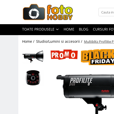
Toate Produsele
Aparate Foto
TOATE PRODUSELE
HOME
BLOG
CURSURI F
Aparate Foto Mirrorless
Home /
Studio/Lumini si accesorii /
Multiblitz Profilite 
Aparate Foto DSLR
Aparate Foto Compacte
Aparate foto instant
Aparate foto pe film
Cursuri foto
Obiective foto si accesorii
Obiective Mirorless
Obiective DSLR
Huse si tocuri protectie obiective
Obiective Cinematice