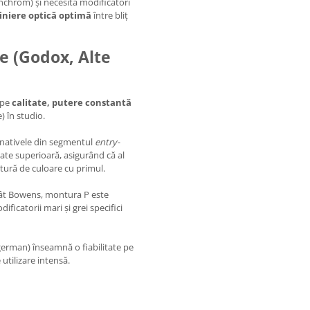
chrom) și necesită modificatori
liniere optică optimă
între bliț
ve (Godox, Alte
 pe
calitate, putere constantă
) în studio.
rnativele din segmentul
entry-
itate superioară, asigurând că al
atură de culoare cu primul.
cât Bowens, montura P este
ificatorii mari și grei specifici
german) înseamnă o fiabilitate pe
 utilizare intensă.