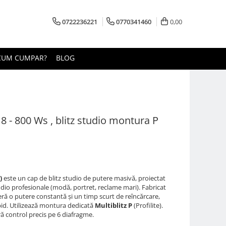
0722236221
0770341460
0,00
CUM CUMPAR?
BLOG
s 8 - 800 Ws , blitz studio montura P
)
este un cap de blitz studio de putere masivă, proiectat
udio profesionale (modă, portret, reclame mari). Fabricat
ă o putere constantă și un timp scurt de reîncărcare,
pid. Utilizează montura dedicată
Multiblitz P
(Profilite).
ră control precis pe 6 diafragme.