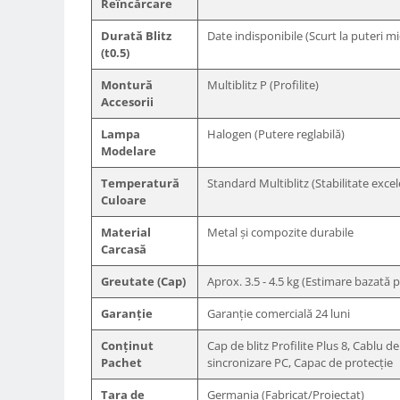
Reîncărcare
Trepiede si monopiede
Trepiede foto
Durată Blitz
Date indisponibile (Scurt la puteri mi
(t0.5)
Trepiede video
Montură
Multiblitz P (Profilite)
Trepied / Monopied Carbon
Accesorii
Trepiede pentru compacte /
Lampa
Halogen (Putere reglabilă)
webcam-uri
Modelare
Monopiede foto/video
Temperatură
Standard Multiblitz (Stabilitate exce
Cap trepied si monopied
Culoare
Carucioare trepied (Dolly)
Material
Metal și compozite durabile
Placute cap trepied
Carcasă
Huse trepied / stativ lumini
Greutate (Cap)
Aprox. 3.5 - 4.5 kg (Estimare bazată 
Sina Focus pentru Macro
Garanție
Garanție comercială 24 luni
Accesorii trepiede si monopiede
Conținut
Cap de blitz Profilite Plus 8, Cablu d
Selfie Stick
Pachet
sincronizare PC, Capac de protecție
Studio/Lumini si accesorii
Țara de
Germania (Fabricat/Proiectat)