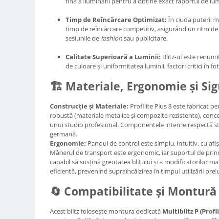
fină a iluminării pentru a obține exact raportul de lumi
Carduri memorie, Cititoare
Carduri memorie
Timp de Reîncărcare Optimizat:
În ciuda puterii m
timp de reîncărcare competitiv, asigurând un ritm de lu
Cititoare carduri
sesiunile de
fashion
sau publicitare.
Huse protectie card memorie
Calitate Superioară a Luminii:
Blitz-ul este renumi
Grip-uri
de culoare și uniformitatea luminii, factori critici în f
Telecomenzi
🏗️ Materiale, Ergonomie și Si
LCD protectie
Recordere audio digitale
Construcție și Materiale:
Profilite Plus 8 este fabricat pe
robustă (materiale metalice și compozite rezistente), conc
Acumulatori si baterii
unui studio profesional. Componentele interne respectă sta
Acumulatori Foto
germană.
Ergonomie:
Panoul de control este simplu, intuitiv, cu afiș
Acumulatori AA/AAA (R6/R3)) si
Mânerul de transport este ergonomic, iar suportul de prinde
incarcatoare
capabil să susțină greutatea blițului și a modificatorilor ma
Baterii
eficientă, prevenind supraîncălzirea în timpul utilizării prel
Incarcatoare acumulatori Foto-
🔄 Compatibilitate și Montură
Video
Huse protectie acumulatori foto
Acest blitz folosește montura dedicată
Multiblitz P (Profil
Tablete grafice