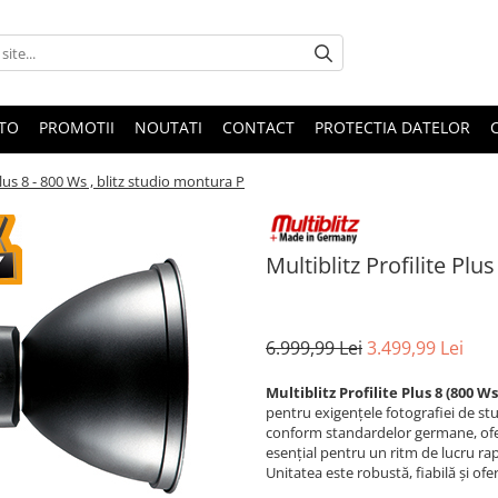
OTO
PROMOTII
NOUTATI
CONTACT
PROTECTIA DATELOR
Plus 8 - 800 Ws , blitz studio montura P
Multiblitz Profilite Plu
6.999,99 Lei
3.499,99 Lei
Multiblitz Profilite Plus 8 (800 Ws
pentru exigențele fotografiei de st
conform standardelor germane, ofer
esențial pentru un ritm de lucru ra
Unitatea este robustă, fiabilă și ofe