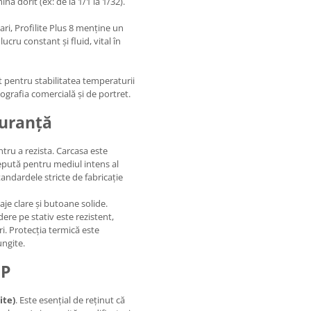
nă dorit (ex: de la 1/1 la 1/32).
ari, Profilite Plus 8 menține un
cru constant și fluid, vital în
t pentru stabilitatea temperaturii
otografia comercială și de portret.
guranță
ntru a rezista. Carcasa este
epută pentru mediul intens al
ndardele stricte de fabricație
aje clare și butoane solide.
re pe stativ este rezistent,
ri. Protecția termică este
ungite.
 P
ite)
. Este esențial de reținut că