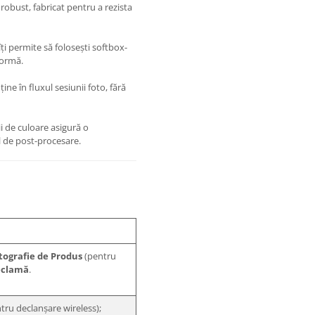
robust, fabricat pentru a rezista
i permite să folosești softbox-
formă.
ne în fluxul sesiunii foto, fără
i de culoare asigură o
 de post-procesare.
tografie de Produs
(pentru
eclamă
.
tru declanșare wireless);