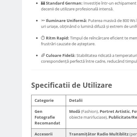
🏰
Standard German:
Investiție într-un echipament 
Genti foto
decenii de utilizare profesională intensă.
Genti Holster TopLoader
🔦
Iluminare Uniformă:
Puterea masivă de 800 Ws îț
Genti, Troller Video
uri uriașe, obținând o lumină difuză și extrem de uni
Rucsacuri Foto
⏱️
Ritm Rapid:
Timpul de reîncărcare eficient te menți
Only One Shoulder - SlingShot
frustrări cauzate de așteptare.
Tocuri si huse protectie aparate
🌈
Culoare Fidelă:
Stabilitatea ridicată a temperaturi
corespondență perfectă între cadre, reducând timpul
Hamuri si Centuri foto
Curele Aparat - Umar
Genti Laptop si iPad
Specificatii de Utilizare
Hand Strap / Grip
Troller
Categorie
Detalii
Accesorii genti si trollere
Gen
Modă
(Fashion),
Portret Artistic
,
Fo
Fotografie
obiecte mari/luciase),
Publicitate/R
Solid-State Drive (SSD)
Recomandat
Video / Camere si accesorii
Accesorii
Transmițător Radio Multiblitz
(pen
Camere video profesionale