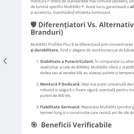
montura P diferă de standardele mai comune (Bowens, Elin
de lumină specifici Multiblitz P. Acest lucru garantează o
a
Adaptoare pentru convertoare sau
și accesoriu, maximizând eficiența luminoasă.
filtre
🛡️ Diferențiatori Vs. Alternati
Alimentatoare 220V
Branduri)
Cabluri
Carcase de tip Cage, pentru
Multiblitz Profilite Plus 8 se diferențiază prin concentrarea
integrare in sisteme video
și durabilitate,
fiind o alegere de
workhorse
(cal de bătaie
complexe
Curatare Senzor
Stabilitate a Puterii/Culorii:
În comparație cu alte
Huse de ploaie
level
(chiar și cele de 800Ws), Multiblitz oferă o stabil
doilea sau al zecelea bliț au aceeași putere și temper
Microfoane / Reportofoane
Montură P Dedicată:
Deși mai puțin universală de
Nivela patina
robustă și asigură o fixare sigură, esențială pentru mod
Ocular
puterii de 800 Ws.
Transmitator de fisiere fara fir
Fiabilitate Germană:
Reputația Multiblitz (produs 
Vizor
termen lung și o construcție care rezistă ani de zile de
Accesorii diverse
🎯 Beneficii Verificabile
Genti, Rucsacuri, Troller foto