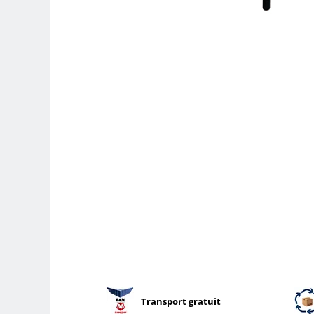
Parasolare
Teleconvertoare
Adaptoare montura / baioneta
Capace obiectiv si camera
Inele Macro
Filtre foto
Filtre Filet
Filtre tip Cokin
Filtre White Balance
Accesorii filtre
Convertoare pe filet foto video
Inele reductii obiective
Curatare si intretinere
Blitz-uri externe
Blitz-uri TTL - Dedicate
Transport gratuit