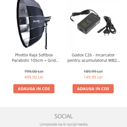
Phottix Raja Softbox
Godox C26 - Incarcator
Parabolic 105cm + Grid
pentru acumulatorul WB26
Bowens - Montare Ultra-
/ blitz AD600Pro
Rapidă
799,00 Lei
189,99 Lei
499,00 Lei
149,99 Lei
ADAUGA IN COS
ADAUGA IN COS
SOCIAL
Urmareste-ne in social media