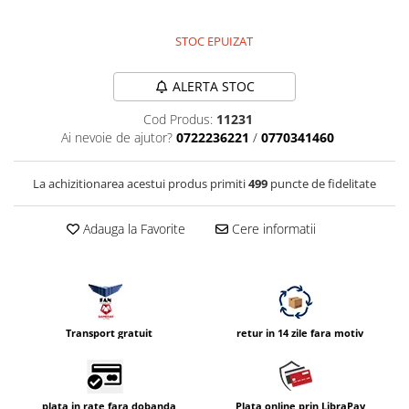
Vizor
STOC EPUIZAT
Accesorii diverse
ALERTA STOC
Cod Produs:
11231
Ai nevoie de ajutor?
0722236221
/
0770341460
La achizitionarea acestui produs primiti
499
puncte de fidelitate
Adauga la Favorite
Cere informatii
Transport gratuit
retur in 14 zile fara motiv
plata in rate fara dobanda
Plata online prin LibraPay