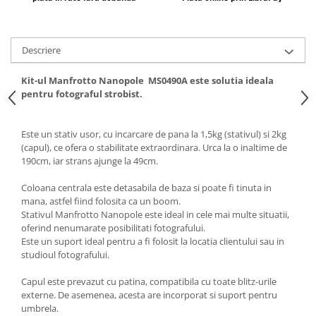
Descriere
Kit-ul Manfrotto Nanopole
MS0490A
este solutia ideala
pentru fotograful strobist.
Este un stativ usor, cu incarcare de pana la 1,5kg (stativul) si 2kg
(capul), ce ofera o stabilitate extraordinara. Urca la o inaltime de
190cm, iar strans ajunge la 49cm.
Coloana centrala este detasabila de baza si poate fi tinuta in
mana, astfel fiind folosita ca un boom.
Stativul Manfrotto Nanopole este ideal in cele mai multe situatii,
oferind nenumarate posibilitati fotografului.
Este un suport ideal pentru a fi folosit la locatia clientului sau in
studioul fotografului.
Capul este prevazut cu patina, compatibila cu toate blitz-urile
externe. De asemenea, acesta are incorporat si suport pentru
umbrela.