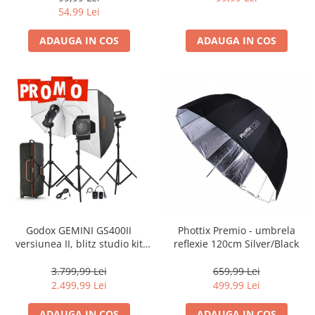
Carduri memorie, Cititoare
54,99 Lei
Carduri memorie
ADAUGA IN COS
ADAUGA IN COS
Cititoare carduri
Huse protectie card memorie
Grip-uri
Telecomenzi
LCD protectie
Recordere audio digitale
Acumulatori si baterii
Acumulatori Foto
Acumulatori AA/AAA (R6/R3)) si
incarcatoare
Godox GEMINI GS400II
Phottix Premio - umbrela
Baterii
versiunea II, blitz studio kit
reflexie 120cm Silver/Black
3X400Ws
Incarcatoare acumulatori Foto-
3.799,99 Lei
659,99 Lei
Video
2.499,99 Lei
499,99 Lei
Huse protectie acumulatori foto
Tablete grafice
ADAUGA IN COS
ADAUGA IN COS