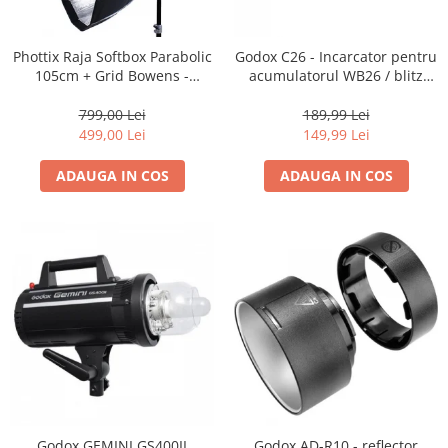
Parasolare
Teleconvertoare
Phottix Raja Softbox Parabolic
Godox C26 - Incarcator pentru
105cm + Grid Bowens -
acumulatorul WB26 / blitz
Adaptoare montura / baioneta
Montare Ultra-Rapidă
AD600Pro
Capace obiectiv si camera
799,00 Lei
189,99 Lei
499,00 Lei
149,99 Lei
Inele Macro
ADAUGA IN COS
ADAUGA IN COS
Filtre foto
Filtre Filet
Filtre tip Cokin
Filtre White Balance
Accesorii filtre
Convertoare pe filet foto video
Inele reductii obiective
Curatare si intretinere
Blitz-uri externe
Blitz-uri TTL - Dedicate
Godox GEMINI GS400II
Godox AD-R10 - reflector