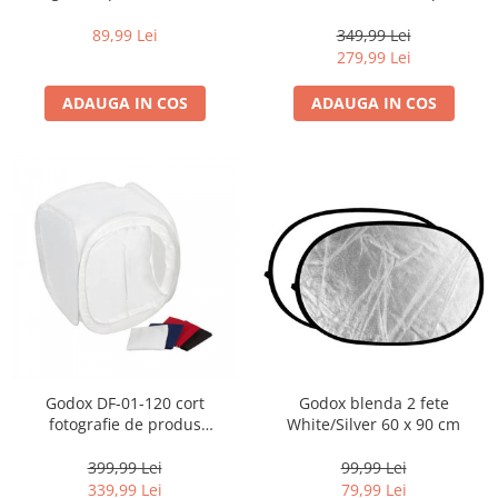
difuzie 85cm
Olympus/Panasonic
Becuri si lampa blitz studio
89,99 Lei
349,99 Lei
Suruburi si piulite, adaptoare de
279,99 Lei
trecere
ADAUGA IN COS
ADAUGA IN COS
Calibrare expunere
Imprimante si Consumabile
Cartuse si cerneluri
Imprimante
Scannere Documente
Hartie foto
Filme foto si scanere film
Materiale foto alb-negru
Aparate foto unica folosinta
Godox DF-01-120 cort
Godox blenda 2 fete
Filme instant FUJI INSTAX
fotografie de produs
White/Silver 60 x 90 cm
Chimicale developare film alb-
120x120x120cm
negru
399,99 Lei
99,99 Lei
339,99 Lei
79,99 Lei