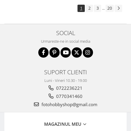
Aparate foto de colectie , cu vizare
1
2
3
20
...
laterala
Aparate foto de colectie TLR -
Biobiective
SOCIAL
Aparate foto de colectie , Stereo
Urmareste-ne in social media
Aparate foto de colectie -
Miniaturi
Accesorii pt. aparate foto de
colectie
SUPORT CLIENTI
Aparate de colectie de tip Box-
Camera
Luni - Vineri 10.30 - 19.00
0722236221
Reviste, carti si software
Second Hand
0770341460
Aparate foto SECOND HAND
fotohobbyshop@gmail.com
Aparate foto Mirrorless (SH)
Aparate foto DSLR (SH)
MAGAZINUL MEU
Aparate foto SLR (pe film) (SH)