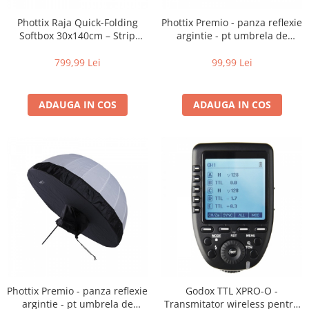
Blitz-uri studio
Phottix Raja Quick-Folding
Phottix Premio - panza reflexie
Blitz-uri mobile, cu acumulatori
Softbox 30x140cm – Strip
argintie - pt umbrela de
Softbox cu Grid și Montură
difuzie 120cm
Softbox-uri
Bowens
799,99 Lei
99,99 Lei
Accesorii Blitz-uri studio
Lampi lumina continua
ADAUGA IN COS
ADAUGA IN COS
Stative/boom-uri pentru lumini
Cleme blitz fasung lumina, spigoti
Fundaluri
Suporti pentru fundaluri
Blende
Umbrele
Corturi si mese pt. fotografia de
produs
Declansatoare Radio si Infrarosu
Phottix Premio - panza reflexie
Godox TTL XPRO-O -
Huse si genti pentru studio
argintie - pt umbrela de
Transmitator wireless pentru