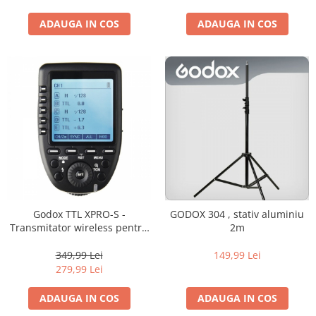
diapozitive 35mm color
diapozitive late 120mm color
ADAUGA IN COS
ADAUGA IN COS
negative 35mm alb-negru
negative 35mm color
negative late 120mm alb-negru
negative late 120mm color
Scanere Film
Binocluri, Lupe si Telescoape
Binocluri
Lunete
Godox TTL XPRO-S -
GODOX 304 , stativ aluminiu
Accesorii pentru Lunete si
Transmitator wireless pentru
2m
Telescoape
Sony
Aparate de colectie
349,99 Lei
149,99 Lei
279,99 Lei
Aparate foto de colectie reflex,
format 24x36mm
ADAUGA IN COS
ADAUGA IN COS
Aparate foto de colectie, cu burduf