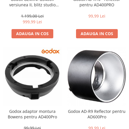
Compatibil Sony
versiunea II, blitz studio
pentru AD400PRO
400Ws - BULK
Blitz-uri circulare (Macro)
1.199,00 Lei
99,99 Lei
Adaptoare stativ port umbrela si
999,99 Lei
blitz TTL
ADAUGA IN COS
ADAUGA IN COS
Comander TTL
Cabluri TTL
Cabluri si Patine Sincron
Alimentare auxiliara blitz
Protectie patina apa, ploaie
Bounce-uri, Softbox-uri
Ring-Flash Adaptor
Bracket-uri si suporti
Huse protectie blitz extern
Godox adaptor montura
Godox AD-R9 Reflector pentru
Huse protectie filtre gel
Bowens pentru AD400Pro
AD600Pro
Accesorii Aparate Digitale
99,99 Lei
99,99 Lei