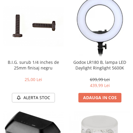
Genti foto
Genti Holster TopLoader
Genti, Troller Video
Rucsacuri Foto
Only One Shoulder - SlingShot
Tocuri si huse protectie aparate
Hamuri si Centuri foto
B.I.G. surub 1/4 inches de
Godox LR180 B, lampa LED
25mm finisaj negru
Daylight Ringlight 5600K
Curele Aparat - Umar
Genti Laptop si iPad
25,00 Lei
699,99 Lei
439,99 Lei
Hand Strap / Grip
Troller
ALERTA STOC
ADAUGA IN COS
Accesorii genti si trollere
Solid-State Drive (SSD)
Video / Camere si accesorii
Camere video profesionale