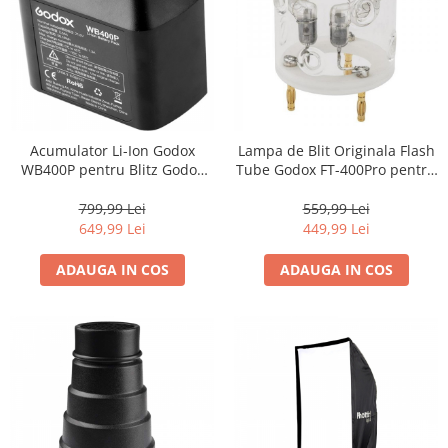
Camere Video Cinematice
Camere video de actiune
Accesorii camere video de actiune
Accesorii drone
Acumulatori camere video
Acumulator Li-Ion Godox
Lampa de Blit Originala Flash
WB400P pentru Blitz Godox
Tube Godox FT-400Pro pentru
Lampi video
AD400PRO, Capacitate
Blitz Portabil Godox AD400Pro,
Stabilizatoare (Gimbal) / Steady
2600mAh
Putere 400Ws
799,99 Lei
559,99 Lei
Cam
649,99 Lei
449,99 Lei
Huse Protectie / Ploaie camere
ADAUGA IN COS
ADAUGA IN COS
video
Accesorii diverse pt camere video
Camere Video Cinematice
Drone
Slider
Camere Video Compacte