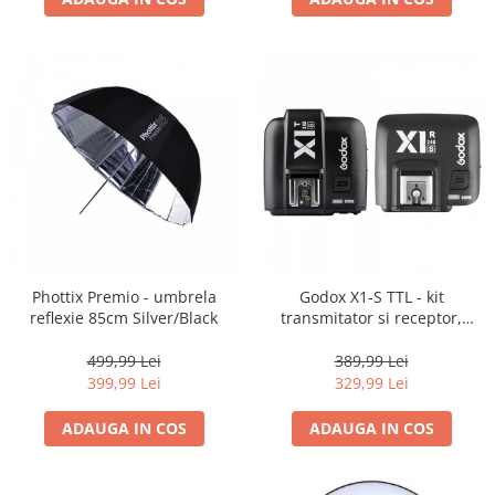
Adaptoare pentru convertoare sau
filtre
Alimentatoare 220V
Cabluri
Carcase de tip Cage, pentru
integrare in sisteme video
complexe
Curatare Senzor
Huse de ploaie
Microfoane / Reportofoane
Phottix Premio - umbrela
Godox X1-S TTL - kit
Nivela patina
reflexie 85cm Silver/Black
transmitator si receptor,
pentru Sony
Ocular
499,99 Lei
389,99 Lei
Transmitator de fisiere fara fir
399,99 Lei
329,99 Lei
Vizor
ADAUGA IN COS
ADAUGA IN COS
Accesorii diverse
Genti, Rucsacuri, Troller foto