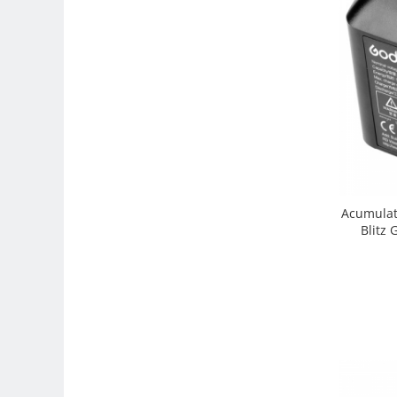
Genti foto
Genti Holster TopLoader
Genti, Troller Video
Rucsacuri Foto
Only One Shoulder - SlingShot
Tocuri si huse protectie aparate
Hamuri si Centuri foto
Curele Aparat - Umar
Acumulat
Blitz
Genti Laptop si iPad
Hand Strap / Grip
Troller
Accesorii genti si trollere
Solid-State Drive (SSD)
Video / Camere si accesorii
Camere video profesionale