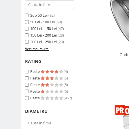
Compatibil Sony
Blitz-uri circulare (Macro)
Sub 50 Lei
(32)
Adaptoare stativ port umbrela si
50 Lei - 100 Lei
(59)
blitz TTL
100 Lei - 150 Lei
(47)
Comander TTL
150 Lei - 200 Lei
(28)
200 Lei - 250 Lei
(23)
Cabluri TTL
Vezi mai multe
Cabluri si Patine Sincron
Godo
RATING
Alimentare auxiliara blitz
Protectie patina apa, ploaie
Peste
(4)
Peste
(5)
Bounce-uri, Softbox-uri
Peste
(5)
Ring-Flash Adaptor
Peste
(5)
Bracket-uri si suporti
Peste
(457)
Huse protectie blitz extern
DIAMETRU
Huse protectie filtre gel
Accesorii Aparate Digitale