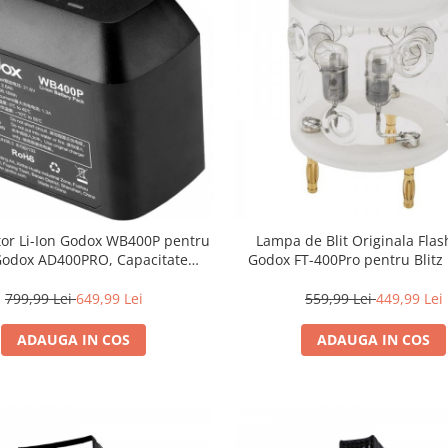
or Li-Ion Godox WB400P pentru
Lampa de Blit Originala Fla
 Godox AD400PRO, Capacitate
Godox FT-400Pro pentru Blitz 
2600mAh
Godox AD400Pro, Putere 
799,99 Lei
649,99 Lei
559,99 Lei
449,99 Lei
ADAUGA IN COS
ADAUGA IN COS