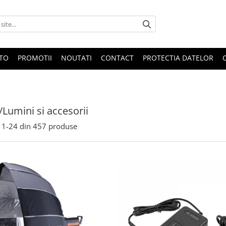
OTO
PROMOTII
NOUTATI
CONTACT
PROTECTIA DATELOR
/Lumini si accesorii
1-
24
din
457
produse