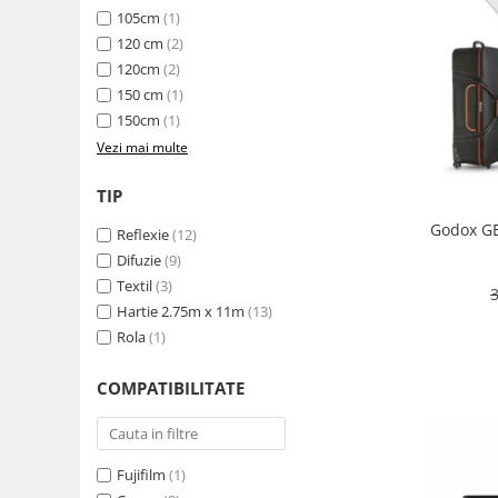
Carduri memorie, Cititoare
105cm
(1)
120 cm
(2)
Carduri memorie
120cm
(2)
Cititoare carduri
150 cm
(1)
Huse protectie card memorie
150cm
(1)
Grip-uri
Vezi mai multe
Telecomenzi
TIP
LCD protectie
Godox GE
Recordere audio digitale
Reflexie
(12)
Difuzie
(9)
Acumulatori si baterii
Textil
(3)
3
Acumulatori Foto
Hartie 2.75m x 11m
(13)
Acumulatori AA/AAA (R6/R3)) si
Rola
(1)
incarcatoare
Baterii
COMPATIBILITATE
Incarcatoare acumulatori Foto-
Video
Huse protectie acumulatori foto
Fujifilm
(1)
Tablete grafice