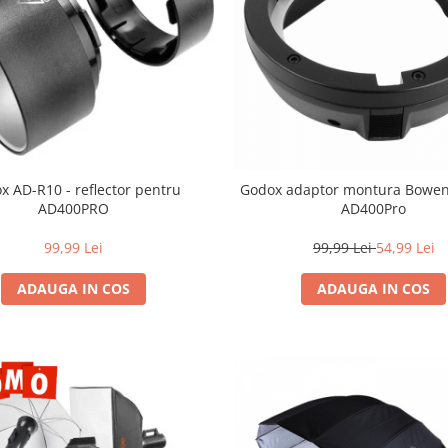
x AD-R10 - reflector pentru
Godox adaptor montura Bowen
AD400PRO
AD400Pro
99,99 Lei
99,99 Lei
54,99 Lei
ADAUGA IN COS
ADAUGA IN COS