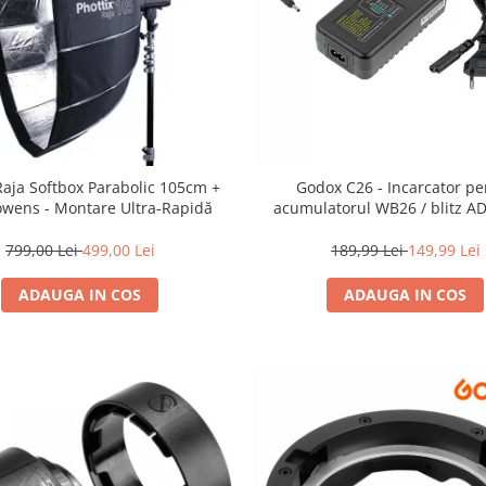
Raja Softbox Parabolic 105cm +
Godox C26 - Incarcator pe
owens - Montare Ultra-Rapidă
acumulatorul WB26 / blitz A
799,00 Lei
499,00 Lei
189,99 Lei
149,99 Lei
ADAUGA IN COS
ADAUGA IN COS