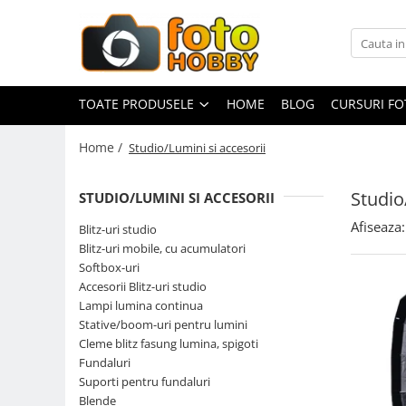
Toate Produsele
Aparate Foto
TOATE PRODUSELE
HOME
BLOG
CURSURI F
Aparate Foto Mirrorless
Home /
Studio/Lumini si accesorii
Aparate Foto DSLR
Aparate Foto Compacte
Studio
STUDIO/LUMINI SI ACCESORII
Aparate foto instant
Afiseaza:
Blitz-uri studio
Aparate foto pe film
Blitz-uri mobile, cu acumulatori
Cursuri foto
Softbox-uri
Accesorii Blitz-uri studio
Obiective foto si accesorii
Lampi lumina continua
Obiective Mirorless
Stative/boom-uri pentru lumini
Obiective DSLR
Cleme blitz fasung lumina, spigoti
Fundaluri
Huse si tocuri protectie obiective
Suporti pentru fundaluri
Obiective Cinematice
Blende