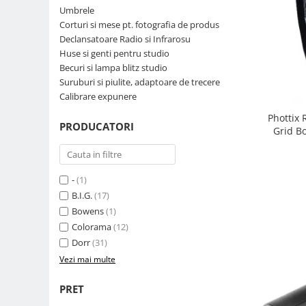
Umbrele
Parasolare
Corturi si mese pt. fotografia de produs
Teleconvertoare
Declansatoare Radio si Infrarosu
Huse si genti pentru studio
Adaptoare montura / baioneta
Becuri si lampa blitz studio
Capace obiectiv si camera
Suruburi si piulite, adaptoare de trecere
Calibrare expunere
Inele Macro
Phottix 
Filtre foto
PRODUCATORI
Grid B
Filtre Filet
Filtre tip Cokin
Filtre White Balance
-
(1)
Accesorii filtre
B.I.G.
(17)
Bowens
(1)
Convertoare pe filet foto video
Colorama
(12)
Inele reductii obiective
Dorr
(31)
Curatare si intretinere
Vezi mai multe
Blitz-uri externe
PRET
Blitz-uri TTL - Dedicate