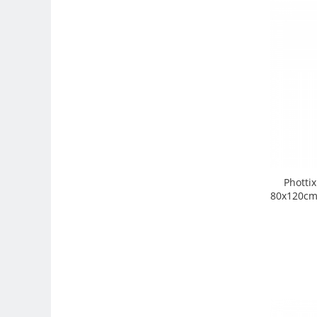
Camere Video Cinematice
Camere video de actiune
Accesorii camere video de actiune
Accesorii drone
Acumulatori camere video
Lampi video
Stabilizatoare (Gimbal) / Steady
Cam
Huse Protectie / Ploaie camere
Photti
video
80x120cm 
Accesorii diverse pt camere video
Camere Video Cinematice
Drone
Slider
Camere Video Compacte