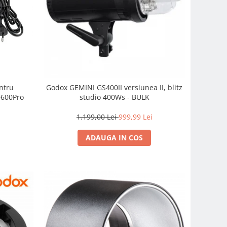
ntru
Godox GEMINI GS400II versiunea II, blitz
D600Pro
studio 400Ws - BULK
1.199,00 Lei
999,99 Lei
ADAUGA IN COS