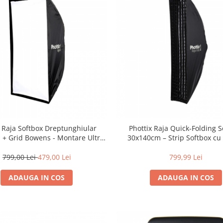
x Raja Softbox Dreptunghiular
Phottix Raja Quick-Folding 
+ Grid Bowens - Montare Ultra-
30x140cm – Strip Softbox cu 
Rapidă
Montură Bowens
799,00 Lei
479,00 Lei
799,99 Lei
ADAUGA IN COS
ADAUGA IN COS