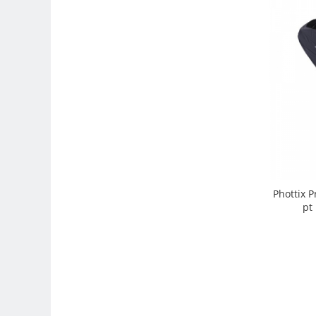
Trepiede si monopiede
Trepiede foto
Trepiede video
Trepied / Monopied Carbon
Trepiede pentru compacte /
webcam-uri
Monopiede foto/video
Cap trepied si monopied
Carucioare trepied (Dolly)
Phottix P
Placute cap trepied
pt
Huse trepied / stativ lumini
Sina Focus pentru Macro
Accesorii trepiede si monopiede
Selfie Stick
Studio/Lumini si accesorii