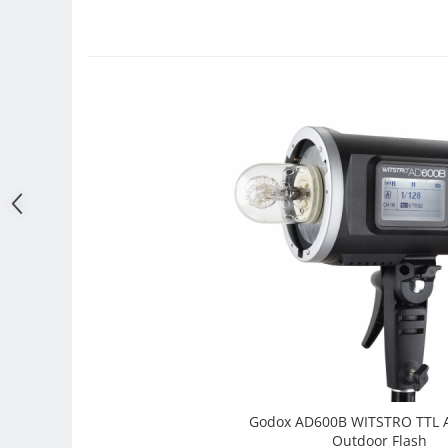
Adaptoare pentru convertoare sau
filtre
Alimentatoare 220V
Cabluri
Carcase de tip Cage, pentru
integrare in sisteme video
complexe
Curatare Senzor
Huse de ploaie
Microfoane / Reportofoane
Nivela patina
Ocular
Transmitator de fisiere fara fir
Vizor
Accesorii diverse
Godox AD600B WITSTRO TTL A
Genti, Rucsacuri, Troller foto
Outdoor Flash