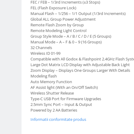
FEC / FEB – 1/3rd Increments (±3 Stops)
Carduri memorie, Cititoare
FEL (Flash Exposure Lock)
Carduri memorie
Manual Flash – 1/256 – 1/1 Output (1/3rd Increments)
Global ALL Group Power Adjustment
Cititoare carduri
Remote Flash Zoom by Group
Huse protectie card memorie
Remote Modeling Light Control
Grip-uri
Group Style Mode – A / B / C / D / E (5 Groups)
Manual Mode – A – F & 0 – 9 (16 Groups)
Telecomenzi
32 Channels
Wireless ID 01-99
LCD protectie
Compatible with All Godox & Flashpoint 2.4GHz Flash Sys
Recordere audio digitale
Large Dot Matrix LCD Display with Adjustable Back Light
Zoom Display – Displays One Groups Larger With Details
Acumulatori si baterii
Modeling flash
Acumulatori Foto
Auto Memory Function
AF Assist light (With an On/Off Switch)
Acumulatori AA/AAA (R6/R3)) si
Wireless Shutter Release
incarcatoare
Type-C USB Port for Firmware Upgrades
Baterii
2.5mm Sync Port – Input & Output
Powered by 2 AA Batteries
Incarcatoare acumulatori Foto-
Video
Informatii conformitate produs
Huse protectie acumulatori foto
Tablete grafice