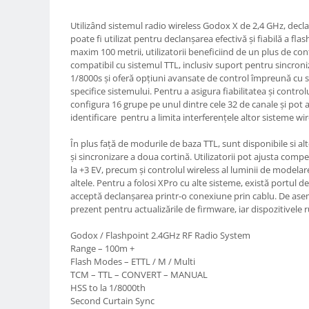
Compatibil Sony
Utilizând sistemul radio wireless Godox X de 2,4 GHz, decl
Blitz-uri circulare (Macro)
poate fi utilizat pentru declanșarea efectivă și fiabilă a flas
Adaptoare stativ port umbrela si
maxim 100 metrii, utilizatorii beneficiind de un plus de con
blitz TTL
compatibil cu sistemul TTL, inclusiv suport pentru sincron
1/8000s și oferă opțiuni avansate de control împreună cu set
Comander TTL
specifice sistemului. Pentru a asigura fiabilitatea și control
configura 16 grupe pe unul dintre cele 32 de canale și pot 
Cabluri TTL
identificare pentru a limita interferențele altor sisteme wir
Cabluri si Patine Sincron
În plus față de modurile de baza TTL, sunt disponibile si alte
Alimentare auxiliara blitz
și sincronizare a doua cortină. Utilizatorii pot ajusta compe
Protectie patina apa, ploaie
la +3 EV, precum și controlul wireless al luminii de modelare
altele. Pentru a folosi XPro cu alte sisteme, există portul 
Bounce-uri, Softbox-uri
acceptă declanșarea printr-o conexiune prin cablu. De ase
prezent pentru actualizările de firmware, iar dispozitivele 
Ring-Flash Adaptor
Bracket-uri si suporti
Godox / Flashpoint 2.4GHz RF Radio System
Range – 100m +
Huse protectie blitz extern
Flash Modes – ETTL / M / Multi
TCM – TTL – CONVERT – MANUAL
Huse protectie filtre gel
HSS to la 1/8000th
Accesorii Aparate Digitale
Second Curtain Sync