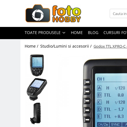
Toate Produsele
Aparate Foto
TOATE PRODUSELE
HOME
BLOG
CURSURI F
Aparate Foto Mirrorless
Home /
Studio/Lumini si accesorii /
Godox TTL XPRO-C -
Aparate Foto DSLR
Aparate Foto Compacte
Aparate foto instant
Aparate foto pe film
Cursuri foto
Obiective foto si accesorii
Obiective Mirorless
Obiective DSLR
Huse si tocuri protectie obiective
Obiective Cinematice