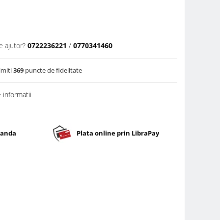
e ajutor?
0722236221
/
0770341460
imiti
369
puncte de fidelitate
informatii
banda
Plata online prin LibraPay