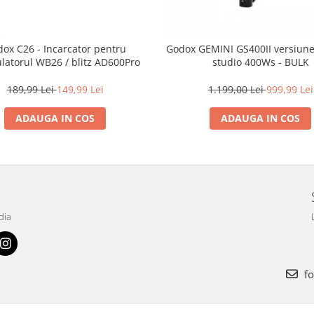
ox C26 - Incarcator pentru
Godox GEMINI GS400II versiunea 
atorul WB26 / blitz AD600Pro
studio 400Ws - BULK
189,99 Lei
149,99 Lei
1.199,00 Lei
999,99 Lei
ADAUGA IN COS
ADAUGA IN COS
dia
fo