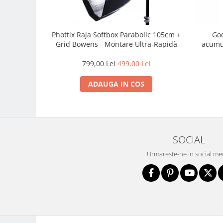
Camere Video Cinematice
Camere video de actiune
Phottix Raja Softbox Parabolic 105cm +
God
Accesorii camere video de actiune
Grid Bowens - Montare Ultra-Rapidă
acumul
Accesorii drone
799,00 Lei
499,00 Lei
Acumulatori camere video
ADAUGA IN COS
Lampi video
Stabilizatoare (Gimbal) / Steady
Cam
Huse Protectie / Ploaie camere
video
SOCIAL
Accesorii diverse pt camere video
Urmareste-ne in social me
Camere Video Cinematice
Drone
Slider
Camere Video Compacte