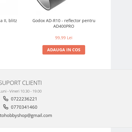
II, blitz
Godox AD-R10 - reflector pentru
Godox ada
AD400PRO
99,99 Lei
ADAUGA IN COS
SUPORT CLIENTI
Luni - Vineri 10.30 - 19.00
0722236221
0770341460
tohobbyshop@gmail.com