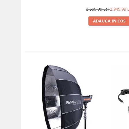
Genti foto
3.599,99 Lei
2.949,99 L
Genti Holster TopLoader
ADAUGA IN COS
Genti, Troller Video
Rucsacuri Foto
Only One Shoulder - SlingShot
Tocuri si huse protectie aparate
Hamuri si Centuri foto
Curele Aparat - Umar
Genti Laptop si iPad
Hand Strap / Grip
Troller
Accesorii genti si trollere
Solid-State Drive (SSD)
Video / Camere si accesorii
Camere video profesionale