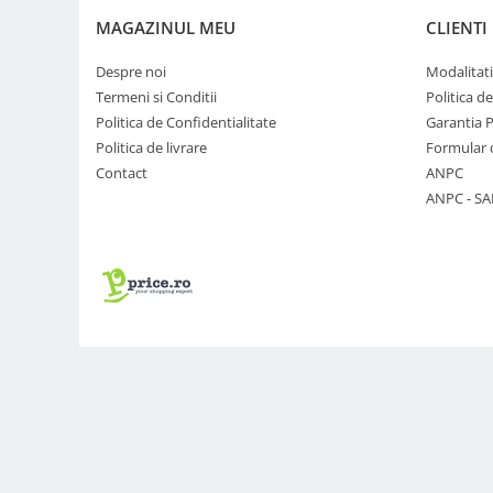
Trepiede si monopiede
MAGAZINUL MEU
CLIENTI
Trepiede foto
Despre noi
Modalitati
Trepiede video
Termeni si Conditii
Politica d
Trepied / Monopied Carbon
Politica de Confidentialitate
Garantia 
Trepiede pentru compacte /
Politica de livrare
Formular 
webcam-uri
Contact
ANPC
ANPC - SA
Monopiede foto/video
Cap trepied si monopied
Carucioare trepied (Dolly)
Placute cap trepied
Huse trepied / stativ lumini
Sina Focus pentru Macro
Accesorii trepiede si monopiede
Selfie Stick
Studio/Lumini si accesorii