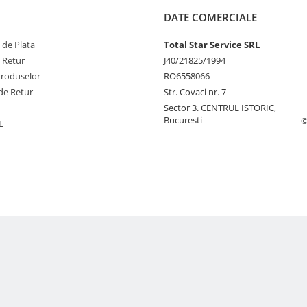
DATE COMERCIALE
 de Plata
Total Star Service SRL
e Retur
J40/21825/1994
Produselor
RO6558066
de Retur
Str. Covaci nr. 7
Sector 3. CENTRUL ISTORIC,
Bucuresti
©
L