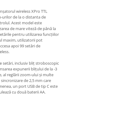
anșatorul wireless XPro TTL
h-urilor de la o distanta de
trolul. Acest model este
izarea de mare viteză de până la
ările pentru utilizarea funcțiilor
ul maxim, utilizatorii pot
accesa apoi 99 setări de
eless.
 setări, inclusiv bliț stroboscopic
nsarea expunerii blițului de la -3
, al reglării zoom-ului și multe
de sincronizare de 2,5 mm care
menea, un port USB de tip C este
rulează cu două baterii AA.