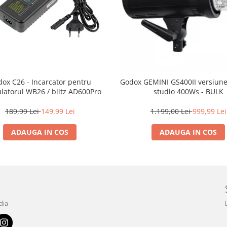
ox C26 - Incarcator pentru
Godox GEMINI GS400II versiunea 
atorul WB26 / blitz AD600Pro
studio 400Ws - BULK
189,99 Lei
149,99 Lei
1.199,00 Lei
999,99 Lei
ADAUGA IN COS
ADAUGA IN COS
dia