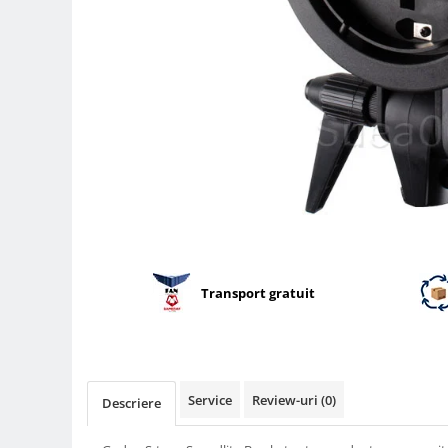
Parasolare
Teleconvertoare
Adaptoare montura / baioneta
Capace obiectiv si camera
Inele Macro
Filtre foto
Filtre Filet
Filtre tip Cokin
Filtre White Balance
Accesorii filtre
Transport gratuit
Convertoare pe filet foto video
Inele reductii obiective
Curatare si intretinere
Service
Review-uri
(0)
Descriere
Blitz-uri externe
Blitz-uri TTL - Dedicate