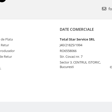
fo
DATE COMERCIALE
 de Plata
Total Star Service SRL
e Retur
J40/21825/1994
Produselor
RO6558066
de Retur
Str. Covaci nr. 7
Sector 3. CENTRUL ISTORIC,
Bucuresti
©
L