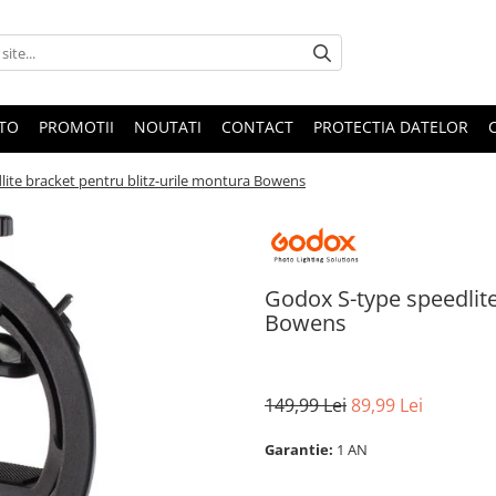
OTO
PROMOTII
NOUTATI
CONTACT
PROTECTIA DATELOR
ite bracket pentru blitz-urile montura Bowens
Godox S-type speedlite
Bowens
149,99 Lei
89,99 Lei
Garantie:
1 AN