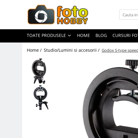
Toate Produsele
Aparate Foto
TOATE PRODUSELE
HOME
BLOG
CURSURI F
Aparate Foto Mirrorless
Home /
Studio/Lumini si accesorii /
Godox S-type speedl
Aparate Foto DSLR
Aparate Foto Compacte
Aparate foto instant
Aparate foto pe film
Cursuri foto
Obiective foto si accesorii
Obiective Mirorless
Obiective DSLR
Huse si tocuri protectie obiective
Obiective Cinematice