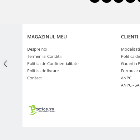
Adaptoare pentru convertoare sau
filtre
Alimentatoare 220V
Cabluri
MAGAZINUL MEU
CLIENTI
Carcase de tip Cage, pentru
Despre noi
Modalitati
integrare in sisteme video
complexe
Termeni si Conditii
Politica d
Curatare Senzor
Politica de Confidentialitate
Garantia 
Huse de ploaie
Politica de livrare
Formular 
Contact
ANPC
Microfoane / Reportofoane
ANPC - SA
Nivela patina
Ocular
Transmitator de fisiere fara fir
Vizor
Accesorii diverse
Genti, Rucsacuri, Troller foto