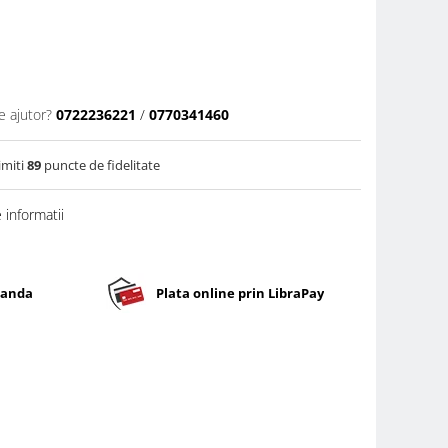
e ajutor?
0722236221
/
0770341460
imiti
89
puncte de fidelitate
informatii
banda
Plata online prin LibraPay