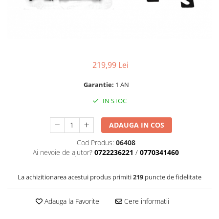
Parasolare
Teleconvertoare
Adaptoare montura / baioneta
Capace obiectiv si camera
219,99 Lei
Inele Macro
Garantie:
1 AN
Filtre foto
IN STOC
Filtre Filet
Filtre tip Cokin
ADAUGA IN COS
Filtre White Balance
Accesorii filtre
Cod Produs:
06408
Convertoare pe filet foto video
Ai nevoie de ajutor?
0722236221
/
0770341460
Inele reductii obiective
La achizitionarea acestui produs primiti
219
puncte de fidelitate
Curatare si intretinere
Blitz-uri externe
Adauga la Favorite
Cere informatii
Blitz-uri TTL - Dedicate