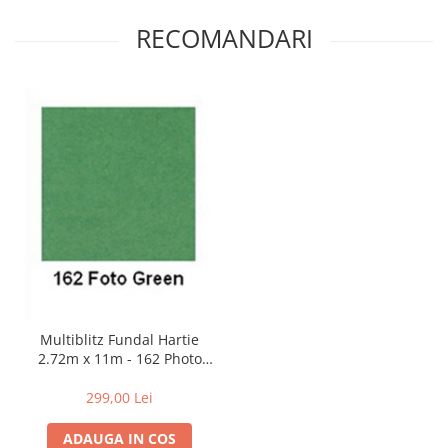
Adaptoare pentru convertoare sau
RECOMANDARI
filtre
Alimentatoare 220V
Cabluri
Carcase de tip Cage, pentru
integrare in sisteme video
complexe
Curatare Senzor
Huse de ploaie
Microfoane / Reportofoane
Nivela patina
Ocular
Multiblitz Fundal Hartie
Transmitator de fisiere fara fir
2.72m x 11m - 162 Photo
Vizor
Green
299,00 Lei
Accesorii diverse
ADAUGA IN COS
Genti, Rucsacuri, Troller foto