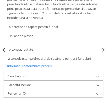
Carduri memorie, Cititoare
prins fundalul din material textil fundalul de hartie este automat
prins pe acessta bara Poate fi montat pe perete dar si pe tavan
Carduri memorie
siguranta lantului avand 2 pozitii de fixare astfel incat sa fie
Cititoare carduri
intotdeauna la orizontala
Huse protectie card memorie
- o pereche de capete pentru fundal
Grip-uri
Telecomenzi
- un lant de plastic
LCD protectie
- o contragreutate
Recordere audio digitale
Acumulatori si baterii
-2 console (stanga/dreapta) de sustinere pentru 3 fundaluri
Acumulatori Foto
Informatii conformitate produs
Acumulatori AA/AAA (R6/R3)) si
incarcatoare
Caracteristici
Baterii
Pachetul include
Incarcatoare acumulatori Foto-
Video
Review-uri
(0)
Huse protectie acumulatori foto
Tablete grafice