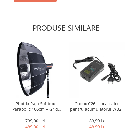
Genti foto
Genti Holster TopLoader
Genti, Troller Video
PRODUSE SIMILARE
Rucsacuri Foto
Only One Shoulder - SlingShot
Tocuri si huse protectie aparate
Hamuri si Centuri foto
Curele Aparat - Umar
Genti Laptop si iPad
Hand Strap / Grip
Troller
Phottix Raja Softbox
Godox C26 - Incarcator
Accesorii genti si trollere
Parabolic 105cm + Grid
pentru acumulatorul WB26
Solid-State Drive (SSD)
Bowens - Montare Ultra-
/ blitz AD600Pro
Rapidă
799,00 Lei
189,99 Lei
Video / Camere si accesorii
499,00 Lei
149,99 Lei
Camere video profesionale