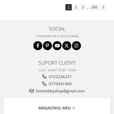
Aparate foto de colectie , cu vizare
1
2
3
200
...
laterala
Aparate foto de colectie TLR -
Biobiective
SOCIAL
Aparate foto de colectie , Stereo
Urmareste-ne in social media
Aparate foto de colectie -
Miniaturi
Accesorii pt. aparate foto de
colectie
SUPORT CLIENTI
Aparate de colectie de tip Box-
Camera
Luni - Vineri 10.30 - 19.00
0722236221
Reviste, carti si software
Second Hand
0770341460
Aparate foto SECOND HAND
fotohobbyshop@gmail.com
Aparate foto Mirrorless (SH)
Aparate foto DSLR (SH)
MAGAZINUL MEU
Aparate foto SLR (pe film) (SH)