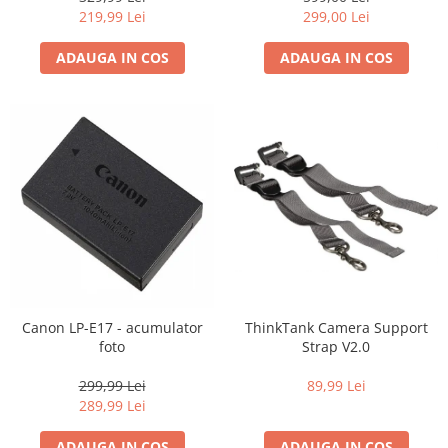
Carduri memorie, Cititoare
219,99 Lei
299,00 Lei
Carduri memorie
ADAUGA IN COS
ADAUGA IN COS
Cititoare carduri
Huse protectie card memorie
Grip-uri
Telecomenzi
LCD protectie
Recordere audio digitale
Acumulatori si baterii
Acumulatori Foto
Acumulatori AA/AAA (R6/R3)) si
incarcatoare
Canon LP-E17 - acumulator
ThinkTank Camera Support
Baterii
foto
Strap V2.0
Incarcatoare acumulatori Foto-
299,99 Lei
89,99 Lei
Video
289,99 Lei
Huse protectie acumulatori foto
Tablete grafice
ADAUGA IN COS
ADAUGA IN COS