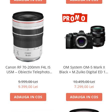
Adaptoare pentru convertoare sau
filtre
Alimentatoare 220V
Cabluri
Carcase de tip Cage, pentru
integrare in sisteme video
complexe
Curatare Senzor
Huse de ploaie
Microfoane / Reportofoane
Canon RF 70-200mm F4L IS
OM System OM-5 Mark II
Nivela patina
USM – Obiectiv Telephoto
Black + M.Zuiko Digital ED 12-
Profesional Mirrorless
40mm F2.8 PRO II Lens Kit –
Ocular
camera mirrorless Micro Four
9.999,00 Lei
10.499,00 Lei
Thirds 20.4MP
Transmitator de fisiere fara fir
9.399,00 Lei
7.299,00 Lei
Vizor
ADAUGA IN COS
ADAUGA IN COS
Accesorii diverse
Genti, Rucsacuri, Troller foto