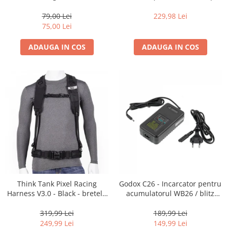
35mm, 36 pozitii
16-35mm f2.8 - Black
Becuri si lampa blitz studio
79,00 Lei
229,98 Lei
Suruburi si piulite, adaptoare de
75,00 Lei
trecere
ADAUGA IN COS
ADAUGA IN COS
Calibrare expunere
Imprimante si Consumabile
Cartuse si cerneluri
Imprimante
Scannere Documente
Hartie foto
Filme foto si scanere film
Materiale foto alb-negru
Aparate foto unica folosinta
Think Tank Pixel Racing
Godox C26 - Incarcator pentru
Filme instant FUJI INSTAX
Harness V3.0 - Black - bretele
acumulatorul WB26 / blitz
Chimicale developare film alb-
centura foto
AD600Pro
negru
319,99 Lei
189,99 Lei
249,99 Lei
149,99 Lei