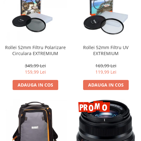
Camere Video Cinematice
Camere video de actiune
Accesorii camere video de actiune
Accesorii drone
Acumulatori camere video
Rollei 52mm Filtru Polarizare
Rollei 52mm Filtru UV
Circulara EXTREMIUM
EXTREMIUM
Lampi video
Stabilizatoare (Gimbal) / Steady
349,99 Lei
169,99 Lei
Cam
159,99 Lei
119,99 Lei
Huse Protectie / Ploaie camere
ADAUGA IN COS
ADAUGA IN COS
video
Accesorii diverse pt camere video
Camere Video Cinematice
Drone
Slider
Camere Video Compacte