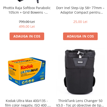
Blitz-uri studio
Dorr Inel Step-Up 58> 77mm –
Phottix Raja Softbox Parabolic
Blitz-uri mobile, cu acumulatori
Adaptor Compact pentru
105cm + Grid Bowens -
Montarea Filtrelor
Montare Ultra-Rapidă
Softbox-uri
25,00 Lei
799,00 Lei
Accesorii Blitz-uri studio
499,00 Lei
Lampi lumina continua
ADAUGA IN COS
ADAUGA IN COS
Stative/boom-uri pentru lumini
Cleme blitz fasung lumina, spigoti
Fundaluri
Suporti pentru fundaluri
Blende
Umbrele
Corturi si mese pt. fotografia de
produs
Declansatoare Radio si Infrarosu
Kodak Ultra Max 400/135 -
ThinkTank Lens Changer 50
Huse si genti pentru studio
film color negativ, ISO 400 ,
V3.0 - Toc pt obiective de tipul