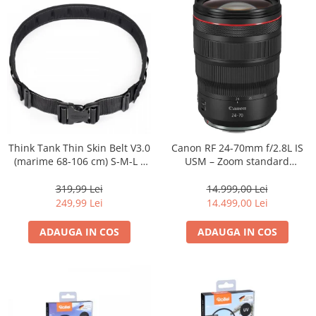
Genti foto
Genti Holster TopLoader
Genti, Troller Video
Rucsacuri Foto
Only One Shoulder - SlingShot
Tocuri si huse protectie aparate
Hamuri si Centuri foto
Think Tank Thin Skin Belt V3.0
Canon RF 24-70mm f/2.8L IS
(marime 68-106 cm) S-M-L -
USM – Zoom standard
Curele Aparat - Umar
centura foto - Neagra
profesional
Genti Laptop si iPad
319,99 Lei
14.999,00 Lei
249,99 Lei
14.499,00 Lei
Hand Strap / Grip
Troller
ADAUGA IN COS
ADAUGA IN COS
Accesorii genti si trollere
Solid-State Drive (SSD)
Video / Camere si accesorii
Camere video profesionale