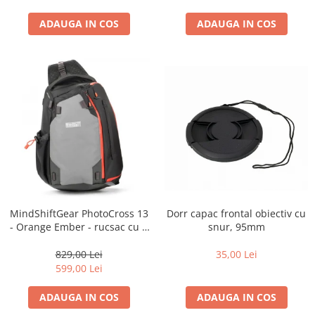
diapozitive 35mm color
diapozitive late 120mm color
ADAUGA IN COS
ADAUGA IN COS
negative 35mm alb-negru
negative 35mm color
negative late 120mm alb-negru
negative late 120mm color
Scanere Film
Binocluri, Lupe si Telescoape
Binocluri
Lunete
Dorr capac frontal obiectiv cu
MindShiftGear PhotoCross 13
Accesorii pentru Lunete si
snur, 95mm
- Orange Ember - rucsac cu o
Telescoape
singura bretea
Aparate de colectie
35,00 Lei
829,00 Lei
599,00 Lei
Aparate foto de colectie reflex,
format 24x36mm
ADAUGA IN COS
ADAUGA IN COS
Aparate foto de colectie, cu burduf