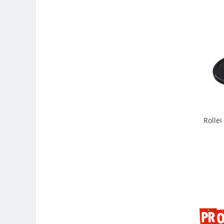
Genti foto
Genti Holster TopLoader
Genti, Troller Video
Rucsacuri Foto
Only One Shoulder - SlingShot
Tocuri si huse protectie aparate
Hamuri si Centuri foto
Curele Aparat - Umar
Rolle
Genti Laptop si iPad
Hand Strap / Grip
Troller
Accesorii genti si trollere
Solid-State Drive (SSD)
Video / Camere si accesorii
Camere video profesionale