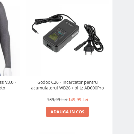
ss V3.0 -
Godox C26 - Incarcator pentru
oto
acumulatorul WB26 / blitz AD600Pro
189,99 Lei
149,99 Lei
ADAUGA IN COS