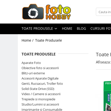
Toate Produsele
Aparate Foto
TOATE PRODUSELE
HOME
BLOG
CURSURI F
Aparate Foto Mirrorless
Home /
Toate Produsele
Aparate Foto DSLR
Aparate Foto Compacte
Toate 
TOATE PRODUSELE
Aparate foto instant
Afiseaza:
Aparate Foto
Aparate foto pe film
Obiective foto si accesorii
Cursuri foto
Blitz-uri externe
Accesorii Aparate Digitale
Obiective foto si accesorii
Genti, Rucsacuri, Troller foto
Obiective Mirorless
Solid-State Drive (SSD)
Obiective DSLR
Video / Camere si accesorii
Trepiede si monopiede
Huse si tocuri protectie obiective
Studio/Lumini si accesorii
Obiective Cinematice
Imprimante si Consumabile