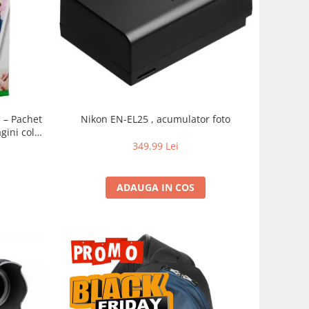
m – Pachet
Nikon EN-EL25 , acumulator foto
gini color
pidă
349,99 Lei
ADAUGA IN COS