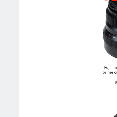
Camere Video Cinematice
Camere video de actiune
Accesorii camere video de actiune
Accesorii drone
Acumulatori camere video
Lampi video
Stabilizatoare (Gimbal) / Steady
Cam
Huse Protectie / Ploaie camere
Fujifil
video
prime co
intemper
Accesorii diverse pt camere video
2
Camere Video Cinematice
Drone
Slider
Camere Video Compacte