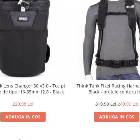
k Lens Changer 50 V3.0 - Toc pt
Think Tank Pixel Racing Harne
e de tipul 16-35mm f2.8 - Black
Black - bretele centura f
229,98 Lei
319,99 Lei
249,99 Lei
ADAUGA IN COS
ADAUGA IN COS