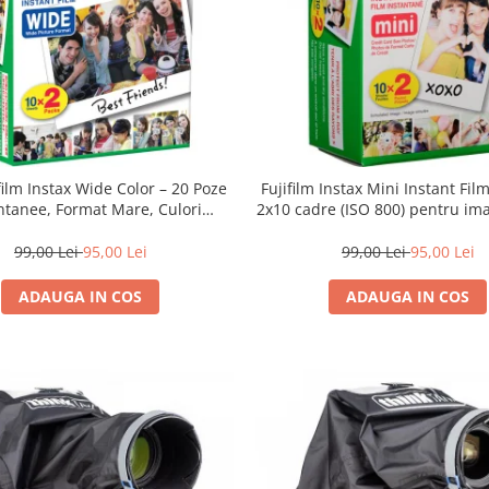
film Instax Wide Color – 20 Poze
Fujifilm Instax Mini Instant Fil
ntanee, Format Mare, Culori
2x10 cadre (ISO 800) pentru ima
Vibrante
vibrante și developare ra
99,00 Lei
95,00 Lei
99,00 Lei
95,00 Lei
ADAUGA IN COS
ADAUGA IN COS