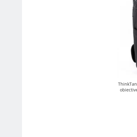
Trepiede si monopiede
Trepiede foto
Trepiede video
Trepied / Monopied Carbon
Trepiede pentru compacte /
webcam-uri
Monopiede foto/video
Cap trepied si monopied
Carucioare trepied (Dolly)
ThinkTan
Placute cap trepied
obiectiv
Huse trepied / stativ lumini
Sina Focus pentru Macro
Accesorii trepiede si monopiede
Selfie Stick
Studio/Lumini si accesorii