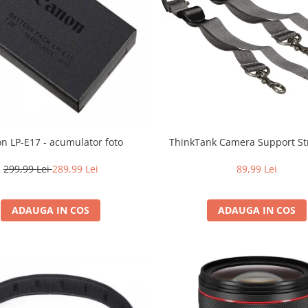
n LP-E17 - acumulator foto
ThinkTank Camera Support St
299,99 Lei
289,99 Lei
89,99 Lei
ADAUGA IN COS
ADAUGA IN COS