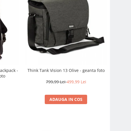
ackpack -
Think Tank Vision 13 Olive - geanta foto
oto
799,99 Lei
499,99 Lei
i
ADAUGA IN COS