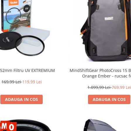
i 52mm Filtru UV EXTREMIUM
MindShiftGear PhotoCross 15 B
Orange Ember - rucsac f
169,99 Lei
119,99 Lei
1.099,99 Lei
769,99 Le
ADAUGA IN COS
ADAUGA IN COS