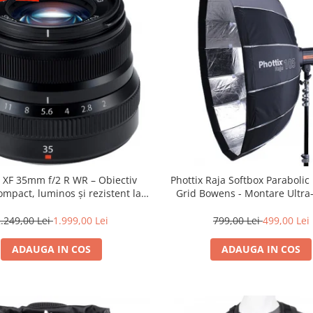
m XF 35mm f/2 R WR – Obiectiv
Phottix Raja Softbox Paraboli
mpact, luminos și rezistent la
Grid Bowens - Montare Ultra
ii pentru fotografie de zi cu zi
.249,00 Lei
1.999,00 Lei
799,00 Lei
499,00 Lei
ADAUGA IN COS
ADAUGA IN COS