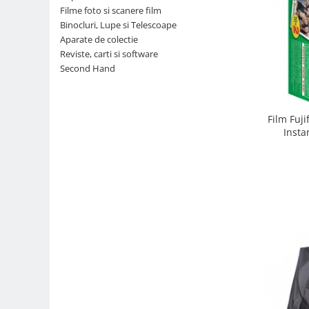
Filme foto si scanere film
Parasolare
Binocluri, Lupe si Telescoape
Teleconvertoare
Aparate de colectie
Reviste, carti si software
Adaptoare montura / baioneta
Second Hand
Capace obiectiv si camera
Inele Macro
Film Fuji
Filtre foto
Insta
Filtre Filet
Filtre tip Cokin
Filtre White Balance
Accesorii filtre
Convertoare pe filet foto video
Inele reductii obiective
Curatare si intretinere
Blitz-uri externe
Blitz-uri TTL - Dedicate