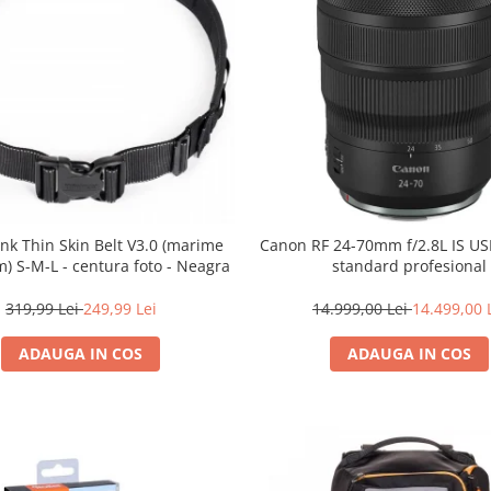
nk Thin Skin Belt V3.0 (marime
Canon RF 24-70mm f/2.8L IS U
) S-M-L - centura foto - Neagra
standard profesional
319,99 Lei
249,99 Lei
14.999,00 Lei
14.499,00 
ADAUGA IN COS
ADAUGA IN COS