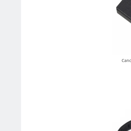
Carduri memorie, Cititoare
Carduri memorie
Cititoare carduri
Huse protectie card memorie
Grip-uri
Telecomenzi
LCD protectie
Cano
Recordere audio digitale
Acumulatori si baterii
Acumulatori Foto
Acumulatori AA/AAA (R6/R3)) si
incarcatoare
Baterii
Incarcatoare acumulatori Foto-
Video
Huse protectie acumulatori foto
Tablete grafice