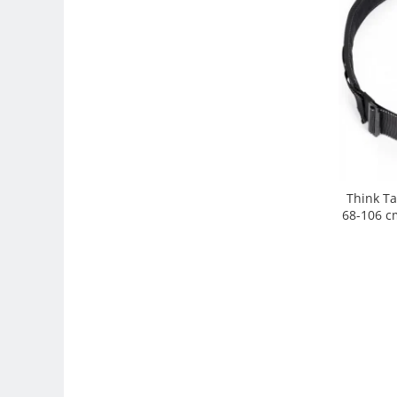
Adaptoare pentru convertoare sau
filtre
Alimentatoare 220V
Cabluri
Carcase de tip Cage, pentru
integrare in sisteme video
complexe
Curatare Senzor
Huse de ploaie
Think Ta
68-106 cm
Microfoane / Reportofoane
Nivela patina
Ocular
Transmitator de fisiere fara fir
Vizor
Accesorii diverse
Genti, Rucsacuri, Troller foto