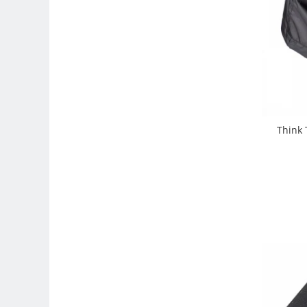
Compatibil Sony
Blitz-uri circulare (Macro)
Adaptoare stativ port umbrela si
blitz TTL
Comander TTL
Cabluri TTL
Cabluri si Patine Sincron
Think 
Alimentare auxiliara blitz
Protectie patina apa, ploaie
Bounce-uri, Softbox-uri
Ring-Flash Adaptor
Bracket-uri si suporti
Huse protectie blitz extern
Huse protectie filtre gel
Accesorii Aparate Digitale