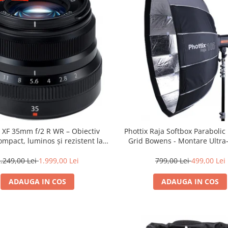
m XF 35mm f/2 R WR – Obiectiv
Phottix Raja Softbox Paraboli
mpact, luminos și rezistent la
Grid Bowens - Montare Ultra
ii pentru fotografie de zi cu zi
.249,00 Lei
1.999,00 Lei
799,00 Lei
499,00 Lei
ADAUGA IN COS
ADAUGA IN COS