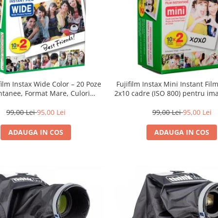
film Instax Wide Color – 20 Poze
Fujifilm Instax Mini Instant Fil
ntanee, Format Mare, Culori
2x10 cadre (ISO 800) pentru ima
Vibrante
vibrante și developare ra
99,00 Lei
95,00 Lei
99,00 Lei
95,00 Lei
ADAUGA IN COS
ADAUGA IN COS