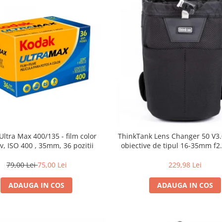
Ultra Max 400/135 - film color
ThinkTank Lens Changer 50 V3.0
v, ISO 400 , 35mm, 36 pozitii
obiective de tipul 16-35mm f2.
79,00 Lei
75,00 Lei
229,98 Lei
ADAUGA IN COS
ADAUGA IN COS