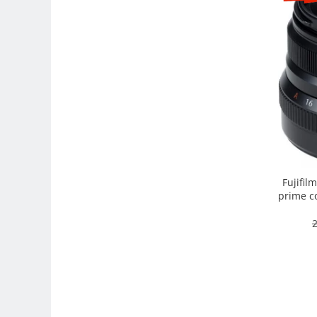
Camere Video Cinematice
Camere video de actiune
Accesorii camere video de actiune
Accesorii drone
Acumulatori camere video
Lampi video
Stabilizatoare (Gimbal) / Steady
Cam
Huse Protectie / Ploaie camere
Fujifil
video
prime co
intemper
Accesorii diverse pt camere video
2
Camere Video Cinematice
Drone
Slider
Camere Video Compacte