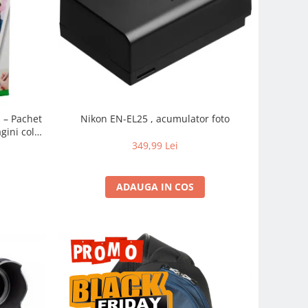
m – Pachet
Nikon EN-EL25 , acumulator foto
gini color
pidă
349,99 Lei
ADAUGA IN COS