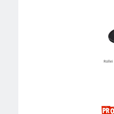
Genti foto
Genti Holster TopLoader
Genti, Troller Video
Rucsacuri Foto
Only One Shoulder - SlingShot
Tocuri si huse protectie aparate
Hamuri si Centuri foto
Curele Aparat - Umar
Rolle
Genti Laptop si iPad
Hand Strap / Grip
Troller
Accesorii genti si trollere
Solid-State Drive (SSD)
Video / Camere si accesorii
Camere video profesionale