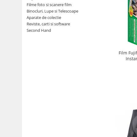
Filme foto si scanere film
Parasolare
Binocluri, Lupe si Telescoape
Teleconvertoare
Aparate de colectie
Reviste, carti si software
Adaptoare montura / baioneta
Second Hand
Capace obiectiv si camera
Inele Macro
Film Fuji
Filtre foto
Insta
Filtre Filet
Filtre tip Cokin
Filtre White Balance
Accesorii filtre
Convertoare pe filet foto video
Inele reductii obiective
Curatare si intretinere
Blitz-uri externe
Blitz-uri TTL - Dedicate