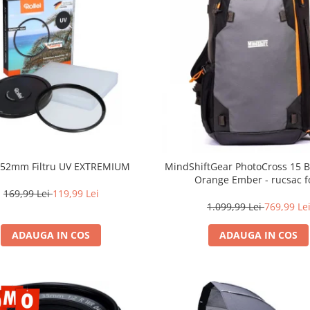
i 52mm Filtru UV EXTREMIUM
MindShiftGear PhotoCross 15 B
Orange Ember - rucsac f
169,99 Lei
119,99 Lei
1.099,99 Lei
769,99 Le
ADAUGA IN COS
ADAUGA IN COS