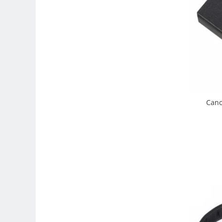
Carduri memorie, Cititoare
Carduri memorie
Cititoare carduri
Huse protectie card memorie
Grip-uri
Telecomenzi
LCD protectie
Cano
Recordere audio digitale
Acumulatori si baterii
Acumulatori Foto
Acumulatori AA/AAA (R6/R3)) si
incarcatoare
Baterii
Incarcatoare acumulatori Foto-
Video
Huse protectie acumulatori foto
Tablete grafice