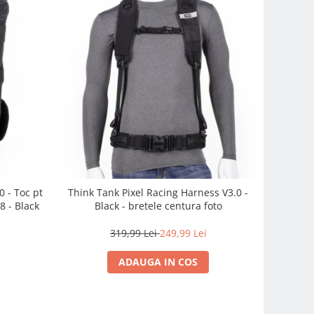
 - Toc pt
Think Tank Pixel Racing Harness V3.0 -
8 - Black
Black - bretele centura foto
319,99 Lei
249,99 Lei
ADAUGA IN COS