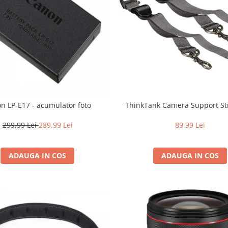
n LP-E17 - acumulator foto
ThinkTank Camera Support St
299,99 Lei
289,99 Lei
89,99 Lei
ADAUGA IN COS
ADAUGA IN COS