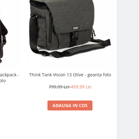
ackpack -
Think Tank Vision 13 Olive - geanta foto
oto
799,99 Lei
499,99 Lei
i
ADAUGA IN COS