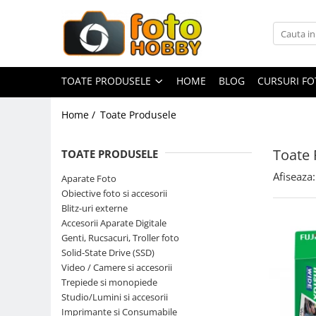
Toate Produsele
Aparate Foto
TOATE PRODUSELE
HOME
BLOG
CURSURI F
Aparate Foto Mirrorless
Home /
Toate Produsele
Aparate Foto DSLR
Aparate Foto Compacte
Toate 
TOATE PRODUSELE
Aparate foto instant
Afiseaza:
Aparate Foto
Aparate foto pe film
Obiective foto si accesorii
Cursuri foto
Blitz-uri externe
Accesorii Aparate Digitale
Obiective foto si accesorii
Genti, Rucsacuri, Troller foto
Obiective Mirorless
Solid-State Drive (SSD)
Obiective DSLR
Video / Camere si accesorii
Trepiede si monopiede
Huse si tocuri protectie obiective
Studio/Lumini si accesorii
Obiective Cinematice
Imprimante si Consumabile