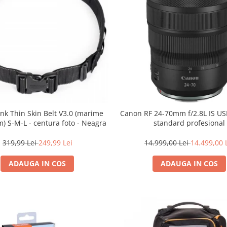
nk Thin Skin Belt V3.0 (marime
Canon RF 24-70mm f/2.8L IS U
) S-M-L - centura foto - Neagra
standard profesional
319,99 Lei
249,99 Lei
14.999,00 Lei
14.499,00 
ADAUGA IN COS
ADAUGA IN COS