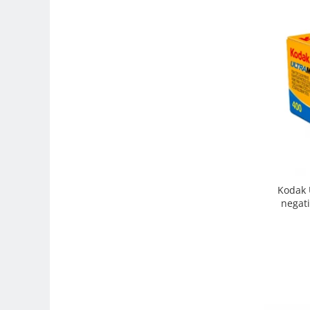
Trepiede si monopiede
Trepiede foto
Trepiede video
Trepied / Monopied Carbon
Trepiede pentru compacte /
webcam-uri
Monopiede foto/video
Cap trepied si monopied
Carucioare trepied (Dolly)
Kodak 
Placute cap trepied
negati
Huse trepied / stativ lumini
Sina Focus pentru Macro
Accesorii trepiede si monopiede
Selfie Stick
Studio/Lumini si accesorii