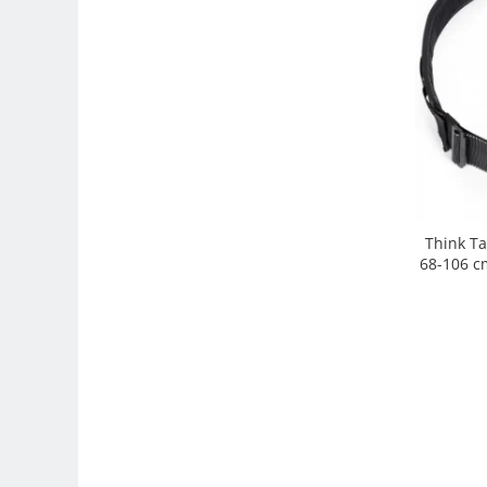
Adaptoare pentru convertoare sau
filtre
Alimentatoare 220V
Cabluri
Carcase de tip Cage, pentru
integrare in sisteme video
complexe
Curatare Senzor
Huse de ploaie
Think Ta
68-106 cm
Microfoane / Reportofoane
Nivela patina
Ocular
Transmitator de fisiere fara fir
Vizor
Accesorii diverse
Genti, Rucsacuri, Troller foto