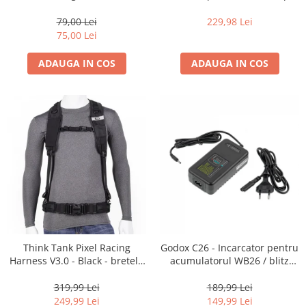
35mm, 36 pozitii
16-35mm f2.8 - Black
79,00 Lei
229,98 Lei
75,00 Lei
ADAUGA IN COS
ADAUGA IN COS
Think Tank Pixel Racing
Godox C26 - Incarcator pentru
Harness V3.0 - Black - bretele
acumulatorul WB26 / blitz
centura foto
AD600Pro
319,99 Lei
189,99 Lei
249,99 Lei
149,99 Lei