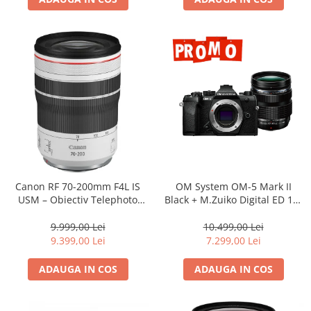
Canon RF 70-200mm F4L IS
OM System OM-5 Mark II
USM – Obiectiv Telephoto
Black + M.Zuiko Digital ED 12-
Profesional Mirrorless
40mm F2.8 PRO II Lens Kit –
camera mirrorless Micro Four
9.999,00 Lei
10.499,00 Lei
Thirds 20.4MP
9.399,00 Lei
7.299,00 Lei
ADAUGA IN COS
ADAUGA IN COS