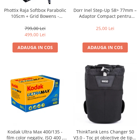
Dorr Inel Step-Up 58> 77mm –
Phottix Raja Softbox Parabolic
Adaptor Compact pentru
105cm + Grid Bowens -
Montarea Filtrelor
Montare Ultra-Rapidă
25,00 Lei
799,00 Lei
499,00 Lei
ADAUGA IN COS
ADAUGA IN COS
Kodak Ultra Max 400/135 -
ThinkTank Lens Changer 50
film color negativ, ISO 400 ,
V3.0 - Toc pt obiective de tipul