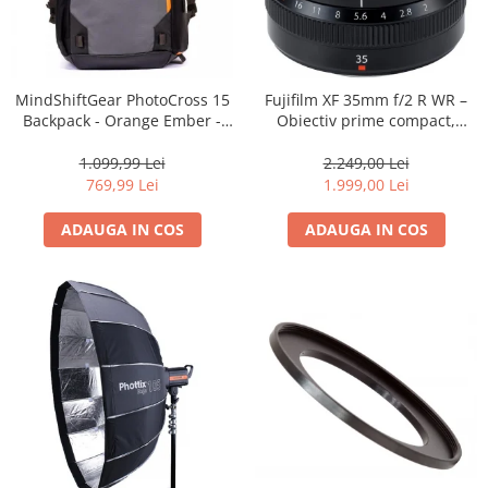
MindShiftGear PhotoCross 15
Fujifilm XF 35mm f/2 R WR –
Backpack - Orange Ember -
Obiectiv prime compact,
rucsac foto
luminos și rezistent la
intemperii pentru fotografie
1.099,99 Lei
2.249,00 Lei
de zi cu zi
769,99 Lei
1.999,00 Lei
ADAUGA IN COS
ADAUGA IN COS