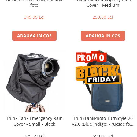
Vizor
foto
Cover - Medium
Accesorii diverse
349,99 Lei
259,00 Lei
ADAUGA IN COS
ADAUGA IN COS
Think Tank Emergency Rain
ThinkTankPhoto TurnStyle 20
Cover - Small - Black
V2.0 (Blue Indigo) - rucsac foto
cu o singura bretea
329,99 Lei
599,00 Lei