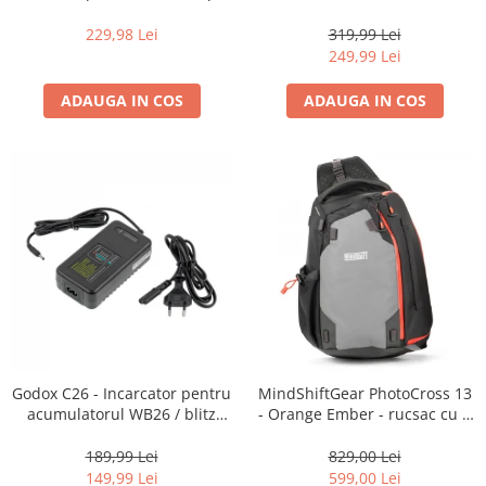
16-35mm f2.8 - Black
centura foto
Becuri si lampa blitz studio
229,98 Lei
319,99 Lei
Suruburi si piulite, adaptoare de
249,99 Lei
trecere
ADAUGA IN COS
ADAUGA IN COS
Calibrare expunere
Imprimante si Consumabile
Cartuse si cerneluri
Imprimante
Scannere Documente
Hartie foto
Filme foto si scanere film
Materiale foto alb-negru
Aparate foto unica folosinta
Godox C26 - Incarcator pentru
MindShiftGear PhotoCross 13
Filme instant FUJI INSTAX
acumulatorul WB26 / blitz
- Orange Ember - rucsac cu o
Chimicale developare film alb-
AD600Pro
singura bretea
negru
189,99 Lei
829,00 Lei
149,99 Lei
599,00 Lei