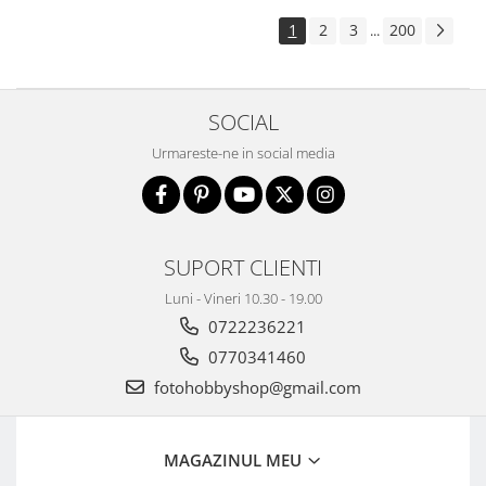
Aparate foto de colectie , cu vizare
1
2
3
200
...
laterala
Aparate foto de colectie TLR -
Biobiective
SOCIAL
Aparate foto de colectie , Stereo
Urmareste-ne in social media
Aparate foto de colectie -
Miniaturi
Accesorii pt. aparate foto de
colectie
SUPORT CLIENTI
Aparate de colectie de tip Box-
Camera
Luni - Vineri 10.30 - 19.00
0722236221
Reviste, carti si software
Second Hand
0770341460
Aparate foto SECOND HAND
fotohobbyshop@gmail.com
Aparate foto Mirrorless (SH)
Aparate foto DSLR (SH)
MAGAZINUL MEU
Aparate foto SLR (pe film) (SH)