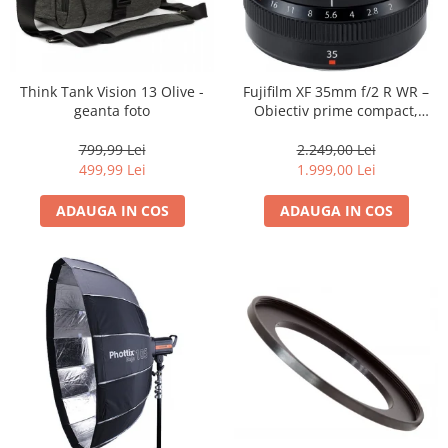
Trepiede si monopiede
Trepiede foto
Trepiede video
Think Tank Vision 13 Olive -
Fujifilm XF 35mm f/2 R WR –
Trepied / Monopied Carbon
geanta foto
Obiectiv prime compact,
luminos și rezistent la
Trepiede pentru compacte /
intemperii pentru fotografie
799,99 Lei
2.249,00 Lei
webcam-uri
de zi cu zi
499,99 Lei
1.999,00 Lei
Monopiede foto/video
ADAUGA IN COS
ADAUGA IN COS
Cap trepied si monopied
Carucioare trepied (Dolly)
Placute cap trepied
Huse trepied / stativ lumini
Sina Focus pentru Macro
Accesorii trepiede si monopiede
Selfie Stick
Studio/Lumini si accesorii