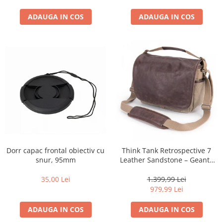
diapozitive 35mm color
diapozitive late 120mm color
ADAUGA IN COS
ADAUGA IN COS
negative 35mm alb-negru
negative 35mm color
negative late 120mm alb-negru
negative late 120mm color
Scanere Film
Binocluri, Lupe si Telescoape
Binocluri
Lunete
Dorr capac frontal obiectiv cu
Think Tank Retrospective 7
Accesorii pentru Lunete si
snur, 95mm
Leather Sandstone – Geantă
Telescoape
Foto Premium pentru
Aparate de colectie
DSLR/Mirrorless
35,00 Lei
1.399,99 Lei
979,99 Lei
Aparate foto de colectie reflex,
format 24x36mm
ADAUGA IN COS
ADAUGA IN COS
Aparate foto de colectie, cu burduf