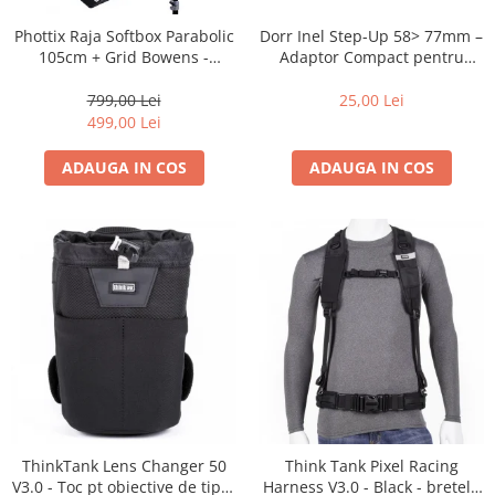
Blitz-uri studio
Dorr Inel Step-Up 58> 77mm –
Phottix Raja Softbox Parabolic
Blitz-uri mobile, cu acumulatori
Adaptor Compact pentru
105cm + Grid Bowens -
Montarea Filtrelor
Montare Ultra-Rapidă
Softbox-uri
25,00 Lei
799,00 Lei
Accesorii Blitz-uri studio
499,00 Lei
Lampi lumina continua
ADAUGA IN COS
ADAUGA IN COS
Stative/boom-uri pentru lumini
Cleme blitz fasung lumina, spigoti
Fundaluri
Suporti pentru fundaluri
Blende
Umbrele
Corturi si mese pt. fotografia de
produs
Declansatoare Radio si Infrarosu
ThinkTank Lens Changer 50
Think Tank Pixel Racing
Huse si genti pentru studio
V3.0 - Toc pt obiective de tipul
Harness V3.0 - Black - bretele