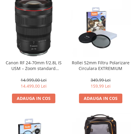
Genti foto
Genti Holster TopLoader
Genti, Troller Video
Rucsacuri Foto
Only One Shoulder - SlingShot
Tocuri si huse protectie aparate
Hamuri si Centuri foto
Canon RF 24-70mm f/2.8L IS
Rollei 52mm Filtru Polarizare
USM – Zoom standard
Circulara EXTREMIUM
Curele Aparat - Umar
profesional
Genti Laptop si iPad
14.999,00 Lei
349,99 Lei
14.499,00 Lei
159,99 Lei
Hand Strap / Grip
Troller
ADAUGA IN COS
ADAUGA IN COS
Accesorii genti si trollere
Solid-State Drive (SSD)
Video / Camere si accesorii
Camere video profesionale