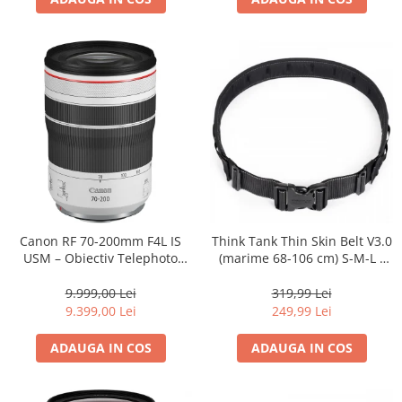
Adaptoare pentru convertoare sau
filtre
Alimentatoare 220V
Cabluri
Carcase de tip Cage, pentru
integrare in sisteme video
complexe
Curatare Senzor
Huse de ploaie
Microfoane / Reportofoane
Canon RF 70-200mm F4L IS
Think Tank Thin Skin Belt V3.0
Nivela patina
USM – Obiectiv Telephoto
(marime 68-106 cm) S-M-L -
Profesional Mirrorless
centura foto - Neagra
Ocular
9.999,00 Lei
319,99 Lei
Transmitator de fisiere fara fir
9.399,00 Lei
249,99 Lei
Vizor
ADAUGA IN COS
ADAUGA IN COS
Accesorii diverse
Genti, Rucsacuri, Troller foto