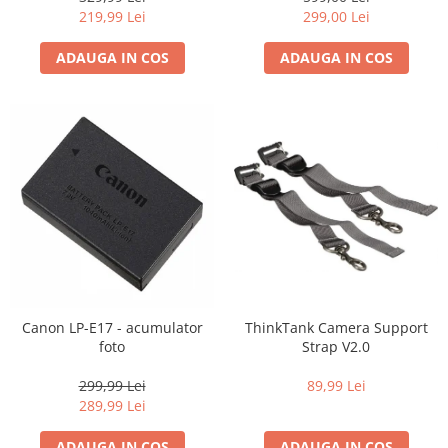
Carduri memorie, Cititoare
219,99 Lei
299,00 Lei
Carduri memorie
ADAUGA IN COS
ADAUGA IN COS
Cititoare carduri
Huse protectie card memorie
Grip-uri
Telecomenzi
LCD protectie
Recordere audio digitale
Acumulatori si baterii
Acumulatori Foto
Acumulatori AA/AAA (R6/R3)) si
incarcatoare
Canon LP-E17 - acumulator
ThinkTank Camera Support
Baterii
foto
Strap V2.0
Incarcatoare acumulatori Foto-
299,99 Lei
89,99 Lei
Video
289,99 Lei
Huse protectie acumulatori foto
Tablete grafice
ADAUGA IN COS
ADAUGA IN COS