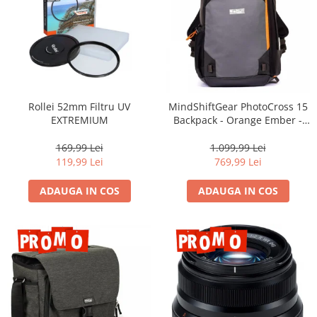
Camere Video Cinematice
Camere video de actiune
Accesorii camere video de actiune
Accesorii drone
Acumulatori camere video
Rollei 52mm Filtru UV
MindShiftGear PhotoCross 15
EXTREMIUM
Backpack - Orange Ember -
Lampi video
rucsac foto
Stabilizatoare (Gimbal) / Steady
169,99 Lei
1.099,99 Lei
Cam
119,99 Lei
769,99 Lei
Huse Protectie / Ploaie camere
ADAUGA IN COS
ADAUGA IN COS
video
Accesorii diverse pt camere video
Camere Video Cinematice
Drone
Slider
Camere Video Compacte