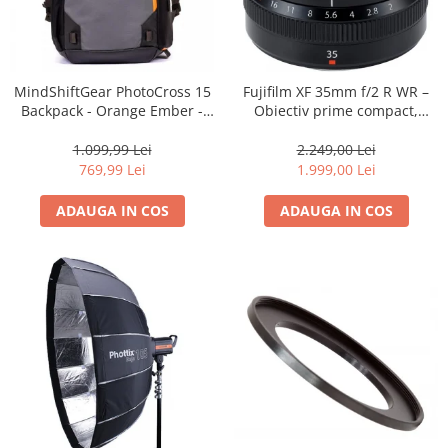
MindShiftGear PhotoCross 15
Fujifilm XF 35mm f/2 R WR –
Backpack - Orange Ember -
Obiectiv prime compact,
rucsac foto
luminos și rezistent la
intemperii pentru fotografie
1.099,99 Lei
2.249,00 Lei
de zi cu zi
769,99 Lei
1.999,00 Lei
ADAUGA IN COS
ADAUGA IN COS