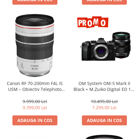
Canon RF 70-200mm F4L IS
OM System OM-5 Mark II
USM – Obiectiv Telephoto
Black + M.Zuiko Digital ED 12-
Profesional Mirrorless
40mm F2.8 PRO II Lens Kit –
camera mirrorless Micro Four
9.999,00 Lei
10.499,00 Lei
Thirds 20.4MP
9.399,00 Lei
7.299,00 Lei
ADAUGA IN COS
ADAUGA IN COS