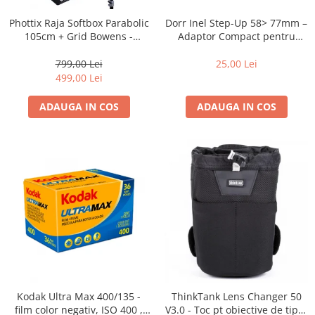
Dorr Inel Step-Up 58> 77mm –
Phottix Raja Softbox Parabolic
Adaptor Compact pentru
105cm + Grid Bowens -
Montarea Filtrelor
Montare Ultra-Rapidă
25,00 Lei
799,00 Lei
499,00 Lei
ADAUGA IN COS
ADAUGA IN COS
Kodak Ultra Max 400/135 -
ThinkTank Lens Changer 50
film color negativ, ISO 400 ,
V3.0 - Toc pt obiective de tipul