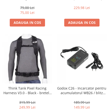
35mm, 36 pozitii
16-35mm f2.8 - Black
79,00 Lei
229,98 Lei
75,00 Lei
ADAUGA IN COS
ADAUGA IN COS
Think Tank Pixel Racing
Godox C26 - Incarcator pentru
Harness V3.0 - Black - bretele
acumulatorul WB26 / blitz
centura foto
AD600Pro
319,99 Lei
189,99 Lei
249,99 Lei
149,99 Lei