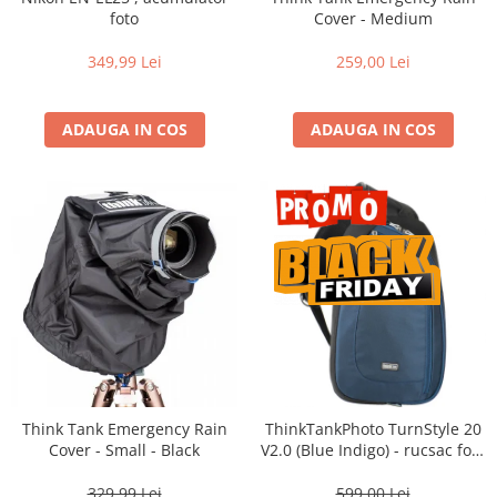
Vizor
foto
Cover - Medium
Accesorii diverse
349,99 Lei
259,00 Lei
ADAUGA IN COS
ADAUGA IN COS
Think Tank Emergency Rain
ThinkTankPhoto TurnStyle 20
Cover - Small - Black
V2.0 (Blue Indigo) - rucsac foto
cu o singura bretea
329,99 Lei
599,00 Lei