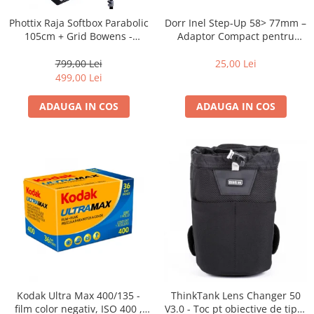
Dorr Inel Step-Up 58> 77mm –
Phottix Raja Softbox Parabolic
Adaptor Compact pentru
105cm + Grid Bowens -
Montarea Filtrelor
Montare Ultra-Rapidă
25,00 Lei
799,00 Lei
499,00 Lei
ADAUGA IN COS
ADAUGA IN COS
Kodak Ultra Max 400/135 -
ThinkTank Lens Changer 50
film color negativ, ISO 400 ,
V3.0 - Toc pt obiective de tipul