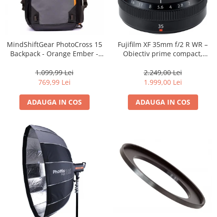
MindShiftGear PhotoCross 15
Fujifilm XF 35mm f/2 R WR –
Backpack - Orange Ember -
Obiectiv prime compact,
rucsac foto
luminos și rezistent la
intemperii pentru fotografie
1.099,99 Lei
2.249,00 Lei
de zi cu zi
769,99 Lei
1.999,00 Lei
ADAUGA IN COS
ADAUGA IN COS