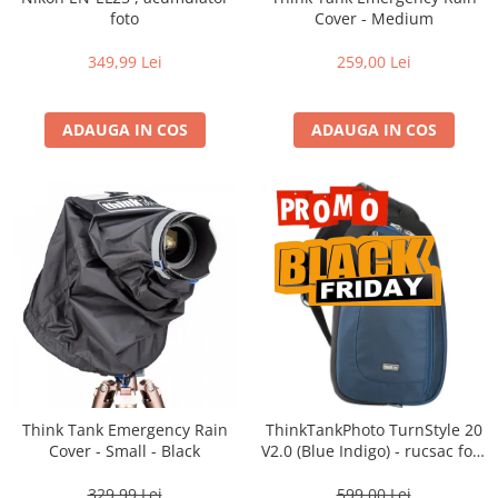
Vizor
foto
Cover - Medium
Accesorii diverse
349,99 Lei
259,00 Lei
ADAUGA IN COS
ADAUGA IN COS
Think Tank Emergency Rain
ThinkTankPhoto TurnStyle 20
Cover - Small - Black
V2.0 (Blue Indigo) - rucsac foto
cu o singura bretea
329,99 Lei
599,00 Lei