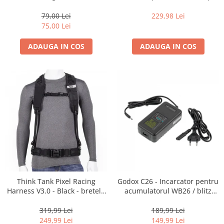
35mm, 36 pozitii
16-35mm f2.8 - Black
79,00 Lei
229,98 Lei
75,00 Lei
ADAUGA IN COS
ADAUGA IN COS
Think Tank Pixel Racing
Godox C26 - Incarcator pentru
Harness V3.0 - Black - bretele
acumulatorul WB26 / blitz
centura foto
AD600Pro
319,99 Lei
189,99 Lei
249,99 Lei
149,99 Lei