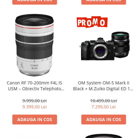
Canon RF 70-200mm F4L IS
OM System OM-5 Mark II
USM – Obiectiv Telephoto
Black + M.Zuiko Digital ED 12-
Profesional Mirrorless
40mm F2.8 PRO II Lens Kit –
camera mirrorless Micro Four
9.999,00 Lei
10.499,00 Lei
Thirds 20.4MP
9.399,00 Lei
7.299,00 Lei
ADAUGA IN COS
ADAUGA IN COS