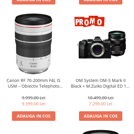
Canon RF 70-200mm F4L IS
OM System OM-5 Mark II
USM – Obiectiv Telephoto
Black + M.Zuiko Digital ED 12-
Profesional Mirrorless
40mm F2.8 PRO II Lens Kit –
camera mirrorless Micro Four
9.999,00 Lei
10.499,00 Lei
Thirds 20.4MP
9.399,00 Lei
7.299,00 Lei
ADAUGA IN COS
ADAUGA IN COS