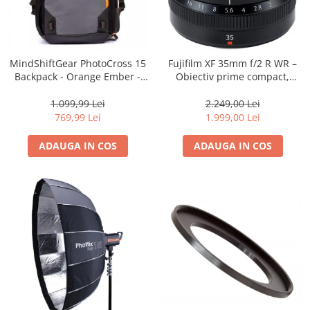
MindShiftGear PhotoCross 15
Fujifilm XF 35mm f/2 R WR –
Backpack - Orange Ember -
Obiectiv prime compact,
rucsac foto
luminos și rezistent la
intemperii pentru fotografie
1.099,99 Lei
2.249,00 Lei
de zi cu zi
769,99 Lei
1.999,00 Lei
ADAUGA IN COS
ADAUGA IN COS