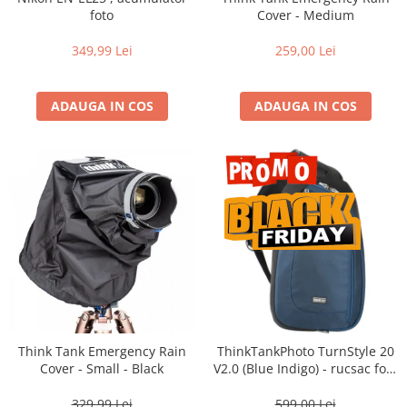
Vizor
foto
Cover - Medium
Accesorii diverse
349,99 Lei
259,00 Lei
ADAUGA IN COS
ADAUGA IN COS
Think Tank Emergency Rain
ThinkTankPhoto TurnStyle 20
Cover - Small - Black
V2.0 (Blue Indigo) - rucsac foto
cu o singura bretea
329,99 Lei
599,00 Lei