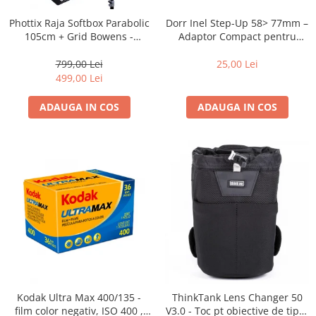
Dorr Inel Step-Up 58> 77mm –
Phottix Raja Softbox Parabolic
Adaptor Compact pentru
105cm + Grid Bowens -
Montarea Filtrelor
Montare Ultra-Rapidă
25,00 Lei
799,00 Lei
499,00 Lei
ADAUGA IN COS
ADAUGA IN COS
Kodak Ultra Max 400/135 -
ThinkTank Lens Changer 50
film color negativ, ISO 400 ,
V3.0 - Toc pt obiective de tipul