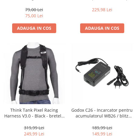
35mm, 36 pozitii
16-35mm f2.8 - Black
79,00 Lei
229,98 Lei
75,00 Lei
ADAUGA IN COS
ADAUGA IN COS
Think Tank Pixel Racing
Godox C26 - Incarcator pentru
Harness V3.0 - Black - bretele
acumulatorul WB26 / blitz
centura foto
AD600Pro
319,99 Lei
189,99 Lei
249,99 Lei
149,99 Lei