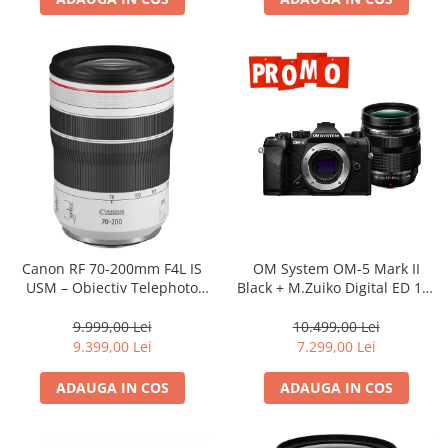
Canon RF 70-200mm F4L IS
OM System OM-5 Mark II
USM – Obiectiv Telephoto
Black + M.Zuiko Digital ED 12-
Profesional Mirrorless
40mm F2.8 PRO II Lens Kit –
camera mirrorless Micro Four
9.999,00 Lei
10.499,00 Lei
Thirds 20.4MP
9.399,00 Lei
7.299,00 Lei
ADAUGA IN COS
ADAUGA IN COS