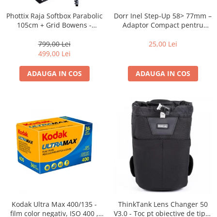
Dorr Inel Step-Up 58> 77mm –
Phottix Raja Softbox Parabolic
Adaptor Compact pentru
105cm + Grid Bowens -
Montarea Filtrelor
Montare Ultra-Rapidă
25,00 Lei
799,00 Lei
499,00 Lei
ADAUGA IN COS
ADAUGA IN COS
Kodak Ultra Max 400/135 -
ThinkTank Lens Changer 50
film color negativ, ISO 400 ,
V3.0 - Toc pt obiective de tipul