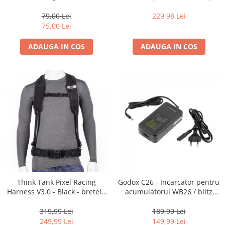
35mm, 36 pozitii
16-35mm f2.8 - Black
79,00 Lei
229,98 Lei
75,00 Lei
ADAUGA IN COS
ADAUGA IN COS
Think Tank Pixel Racing
Godox C26 - Incarcator pentru
Harness V3.0 - Black - bretele
acumulatorul WB26 / blitz
centura foto
AD600Pro
319,99 Lei
189,99 Lei
249,99 Lei
149,99 Lei