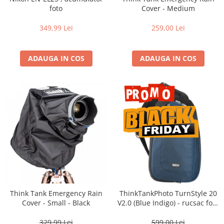
Vizor
foto
Cover - Medium
Accesorii diverse
349,99 Lei
259,00 Lei
ADAUGA IN COS
ADAUGA IN COS
Think Tank Emergency Rain
ThinkTankPhoto TurnStyle 20
Cover - Small - Black
V2.0 (Blue Indigo) - rucsac foto
cu o singura bretea
329,99 Lei
599,00 Lei