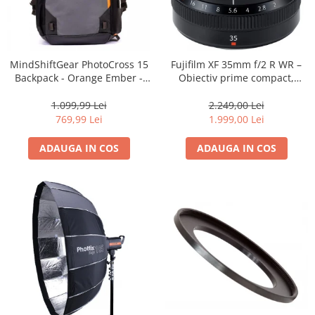
MindShiftGear PhotoCross 15
Fujifilm XF 35mm f/2 R WR –
Backpack - Orange Ember -
Obiectiv prime compact,
rucsac foto
luminos și rezistent la
intemperii pentru fotografie
1.099,99 Lei
2.249,00 Lei
de zi cu zi
769,99 Lei
1.999,00 Lei
ADAUGA IN COS
ADAUGA IN COS