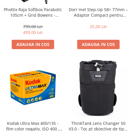
Dorr Inel Step-Up 58> 77mm –
Phottix Raja Softbox Parabolic
Adaptor Compact pentru
105cm + Grid Bowens -
Montarea Filtrelor
Montare Ultra-Rapidă
25,00 Lei
799,00 Lei
499,00 Lei
ADAUGA IN COS
ADAUGA IN COS
Kodak Ultra Max 400/135 -
ThinkTank Lens Changer 50
film color negativ, ISO 400 ,
V3.0 - Toc pt obiective de tipul