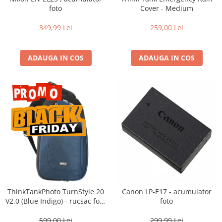
Vizor
foto
Cover - Medium
Accesorii diverse
349,99 Lei
259,00 Lei
ADAUGA IN COS
ADAUGA IN COS
ThinkTankPhoto TurnStyle 20
Canon LP-E17 - acumulator
V2.0 (Blue Indigo) - rucsac foto
foto
cu o singura bretea
599,00 Lei
299,99 Lei