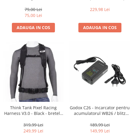
35mm, 36 pozitii
16-35mm f2.8 - Black
79,00 Lei
229,98 Lei
75,00 Lei
ADAUGA IN COS
ADAUGA IN COS
Think Tank Pixel Racing
Godox C26 - Incarcator pentru
Harness V3.0 - Black - bretele
acumulatorul WB26 / blitz
centura foto
AD600Pro
319,99 Lei
189,99 Lei
249,99 Lei
149,99 Lei