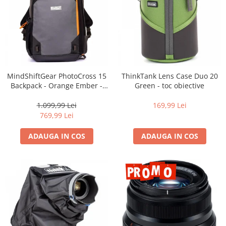
MindShiftGear PhotoCross 15
ThinkTank Lens Case Duo 20
Backpack - Orange Ember -
Green - toc obiective
rucsac foto
1.099,99 Lei
169,99 Lei
769,99 Lei
ADAUGA IN COS
ADAUGA IN COS