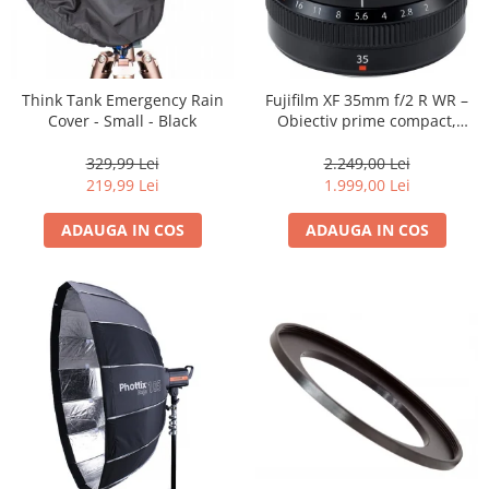
Think Tank Emergency Rain
Fujifilm XF 35mm f/2 R WR –
Cover - Small - Black
Obiectiv prime compact,
luminos și rezistent la
intemperii pentru fotografie
329,99 Lei
2.249,00 Lei
de zi cu zi
219,99 Lei
1.999,00 Lei
ADAUGA IN COS
ADAUGA IN COS