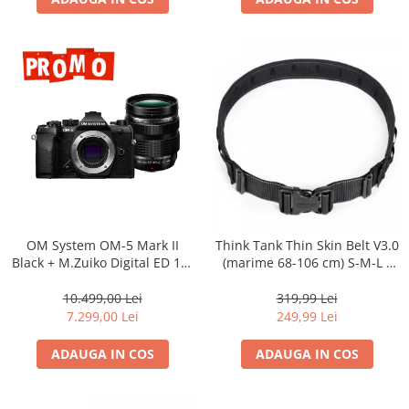
OM System OM-5 Mark II
Think Tank Thin Skin Belt V3.0
Black + M.Zuiko Digital ED 12-
(marime 68-106 cm) S-M-L -
40mm F2.8 PRO II Lens Kit –
centura foto - Neagra
camera mirrorless Micro Four
10.499,00 Lei
319,99 Lei
Thirds 20.4MP
7.299,00 Lei
249,99 Lei
ADAUGA IN COS
ADAUGA IN COS