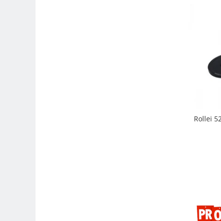
Genti foto
Genti Holster TopLoader
Genti, Troller Video
Rucsacuri Foto
Only One Shoulder - SlingShot
Tocuri si huse protectie aparate
Hamuri si Centuri foto
Curele Aparat - Umar
Rollei 5
Genti Laptop si iPad
Hand Strap / Grip
Troller
Accesorii genti si trollere
Solid-State Drive (SSD)
Video / Camere si accesorii
Camere video profesionale