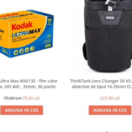
Ultra Max 400/135 - film color
ThinkTank Lens Changer 50 V3.0
v, ISO 400 , 35mm, 36 pozitii
obiective de tipul 16-35mm f2.
79,00 Lei
75,00 Lei
229,98 Lei
ADAUGA IN COS
ADAUGA IN COS