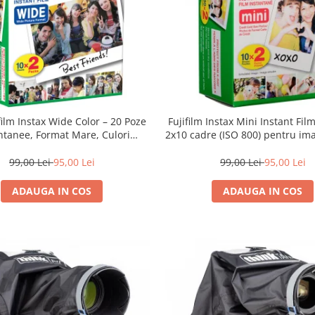
film Instax Wide Color – 20 Poze
Fujifilm Instax Mini Instant Fil
ntanee, Format Mare, Culori
2x10 cadre (ISO 800) pentru ima
Vibrante
vibrante și developare ra
99,00 Lei
95,00 Lei
99,00 Lei
95,00 Lei
ADAUGA IN COS
ADAUGA IN COS