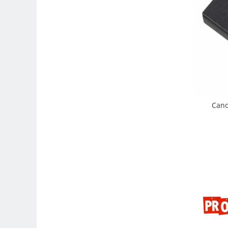
Carduri memorie, Cititoare
Carduri memorie
Cititoare carduri
Huse protectie card memorie
Grip-uri
Telecomenzi
LCD protectie
Cano
Recordere audio digitale
Acumulatori si baterii
Acumulatori Foto
Acumulatori AA/AAA (R6/R3)) si
incarcatoare
Baterii
Incarcatoare acumulatori Foto-
Video
Huse protectie acumulatori foto
Tablete grafice