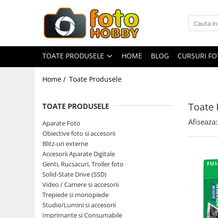
Toate Produsele
Aparate Foto
TOATE PRODUSELE
HOME
BLOG
CURSURI F
Aparate Foto Mirrorless
Home /
Toate Produsele
Aparate Foto DSLR
Aparate Foto Compacte
Toate 
TOATE PRODUSELE
Aparate foto instant
Afiseaza:
Aparate Foto
Aparate foto pe film
Obiective foto si accesorii
Cursuri foto
Blitz-uri externe
Accesorii Aparate Digitale
Obiective foto si accesorii
Genti, Rucsacuri, Troller foto
Obiective Mirorless
Solid-State Drive (SSD)
Obiective DSLR
Video / Camere si accesorii
Trepiede si monopiede
Huse si tocuri protectie obiective
Studio/Lumini si accesorii
Obiective Cinematice
Imprimante si Consumabile