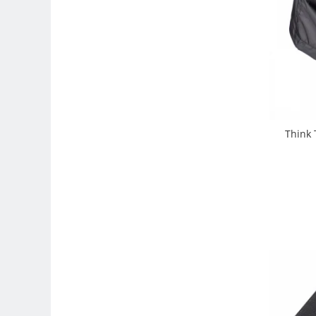
Compatibil Sony
Blitz-uri circulare (Macro)
Adaptoare stativ port umbrela si
blitz TTL
Comander TTL
Cabluri TTL
Cabluri si Patine Sincron
Think 
Alimentare auxiliara blitz
Protectie patina apa, ploaie
Bounce-uri, Softbox-uri
Ring-Flash Adaptor
Bracket-uri si suporti
Huse protectie blitz extern
Huse protectie filtre gel
Accesorii Aparate Digitale