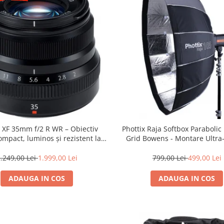
m XF 35mm f/2 R WR – Obiectiv
Phottix Raja Softbox Paraboli
mpact, luminos și rezistent la
Grid Bowens - Montare Ultra
ii pentru fotografie de zi cu zi
.249,00 Lei
1.999,00 Lei
799,00 Lei
499,00 Lei
ADAUGA IN COS
ADAUGA IN COS