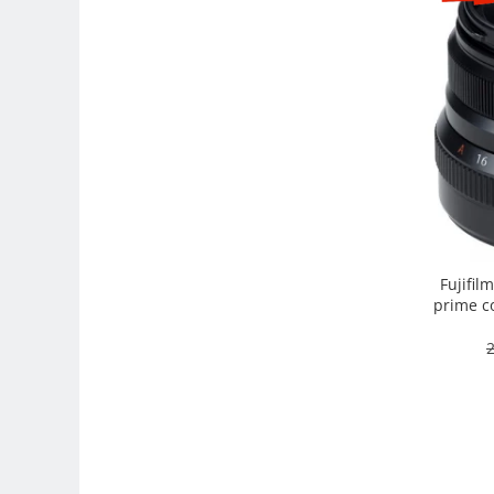
Camere Video Cinematice
Camere video de actiune
Accesorii camere video de actiune
Accesorii drone
Acumulatori camere video
Lampi video
Stabilizatoare (Gimbal) / Steady
Cam
Huse Protectie / Ploaie camere
Fujifil
video
prime co
intemper
Accesorii diverse pt camere video
2
Camere Video Cinematice
Drone
Slider
Camere Video Compacte