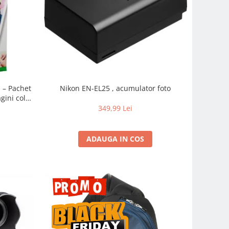
m – Pachet
Nikon EN-EL25 , acumulator foto
gini color
pidă
349,99 Lei
ADAUGA IN COS