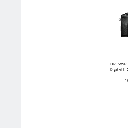
Adaptoare pentru convertoare sau
filtre
Alimentatoare 220V
Cabluri
Carcase de tip Cage, pentru
integrare in sisteme video
complexe
Curatare Senzor
Huse de ploaie
OM Syste
Digital E
Microfoane / Reportofoane
camera
1
Nivela patina
Ocular
Transmitator de fisiere fara fir
Vizor
Accesorii diverse
Genti, Rucsacuri, Troller foto