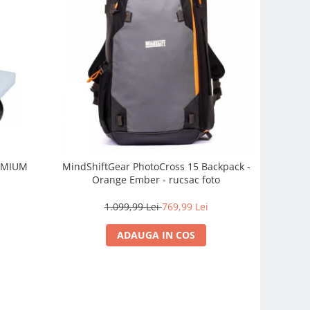
REMIUM
MindShiftGear PhotoCross 15 Backpack -
Orange Ember - rucsac foto
1.099,99 Lei
769,99 Lei
ADAUGA IN COS