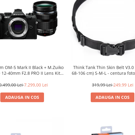
m OM-5 Mark II Black + M.Zuiko
Think Tank Thin Skin Belt V3.
D 12-40mm F2.8 PRO II Lens Kit –
68-106 cm) S-M-L - centura fot
 mirrorless Micro Four Thirds
20.4MP
0.499,00 Lei
7.299,00 Lei
319,99 Lei
249,99 Lei
ADAUGA IN COS
ADAUGA IN COS