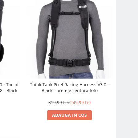
 - Toc pt
Think Tank Pixel Racing Harness V3.0 -
8 - Black
Black - bretele centura foto
319,99 Lei
249,99 Lei
ADAUGA IN COS