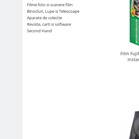
Filme foto si scanere film
Parasolare
Binocluri, Lupe si Telescoape
Teleconvertoare
Aparate de colectie
Reviste, carti si software
Adaptoare montura / baioneta
Second Hand
Capace obiectiv si camera
Inele Macro
Film Fuji
Filtre foto
Insta
Filtre Filet
Filtre tip Cokin
Filtre White Balance
Accesorii filtre
Convertoare pe filet foto video
Inele reductii obiective
Curatare si intretinere
Blitz-uri externe
Blitz-uri TTL - Dedicate