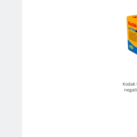
Trepiede si monopiede
Trepiede foto
Trepiede video
Trepied / Monopied Carbon
Trepiede pentru compacte /
webcam-uri
Monopiede foto/video
Cap trepied si monopied
Carucioare trepied (Dolly)
Kodak 
Placute cap trepied
negati
Huse trepied / stativ lumini
Sina Focus pentru Macro
Accesorii trepiede si monopiede
Selfie Stick
Studio/Lumini si accesorii