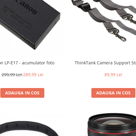
n LP-E17 - acumulator foto
ThinkTank Camera Support St
299,99 Lei
289,99 Lei
89,99 Lei
ADAUGA IN COS
ADAUGA IN COS