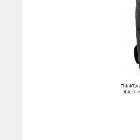
Trepiede si monopiede
Trepiede foto
Trepiede video
Trepied / Monopied Carbon
Trepiede pentru compacte /
webcam-uri
Monopiede foto/video
Cap trepied si monopied
Carucioare trepied (Dolly)
ThinkTan
Placute cap trepied
obiectiv
Huse trepied / stativ lumini
Sina Focus pentru Macro
Accesorii trepiede si monopiede
Selfie Stick
Studio/Lumini si accesorii