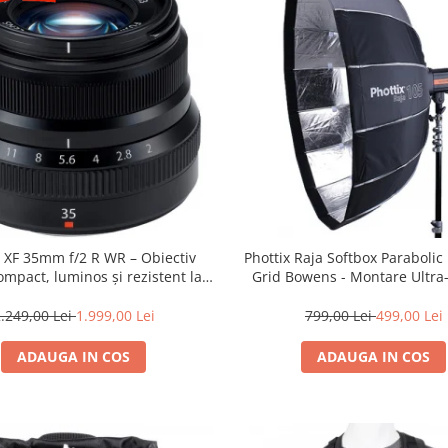
m XF 35mm f/2 R WR – Obiectiv
Phottix Raja Softbox Paraboli
mpact, luminos și rezistent la
Grid Bowens - Montare Ultra
ii pentru fotografie de zi cu zi
.249,00 Lei
1.999,00 Lei
799,00 Lei
499,00 Lei
ADAUGA IN COS
ADAUGA IN COS