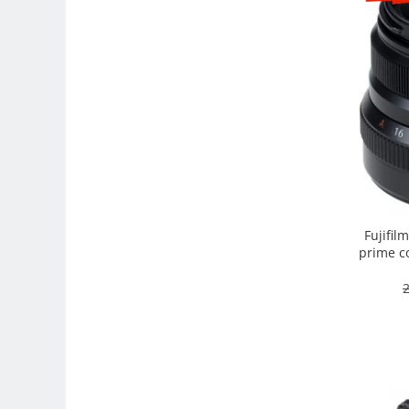
Camere Video Cinematice
Camere video de actiune
Accesorii camere video de actiune
Accesorii drone
Acumulatori camere video
Lampi video
Stabilizatoare (Gimbal) / Steady
Cam
Huse Protectie / Ploaie camere
Fujifil
video
prime co
intemper
Accesorii diverse pt camere video
2
Camere Video Cinematice
Drone
Slider
Camere Video Compacte