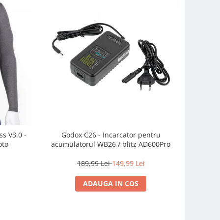
ss V3.0 -
Godox C26 - Incarcator pentru
oto
acumulatorul WB26 / blitz AD600Pro
189,99 Lei
149,99 Lei
ADAUGA IN COS