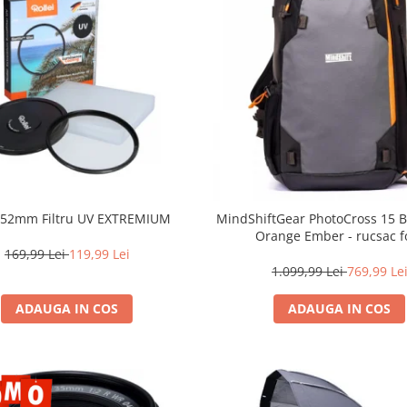
i 52mm Filtru UV EXTREMIUM
MindShiftGear PhotoCross 15 B
Orange Ember - rucsac f
169,99 Lei
119,99 Lei
1.099,99 Lei
769,99 Le
ADAUGA IN COS
ADAUGA IN COS