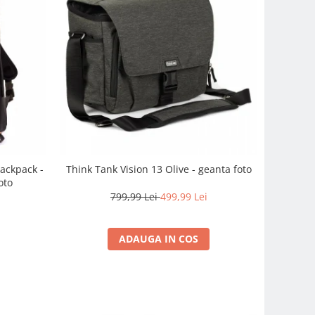
ackpack -
Think Tank Vision 13 Olive - geanta foto
oto
799,99 Lei
499,99 Lei
i
ADAUGA IN COS