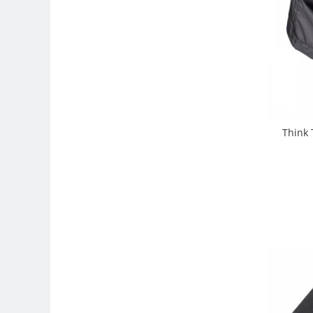
Compatibil Sony
Blitz-uri circulare (Macro)
Adaptoare stativ port umbrela si
blitz TTL
Comander TTL
Cabluri TTL
Cabluri si Patine Sincron
Think 
Alimentare auxiliara blitz
Protectie patina apa, ploaie
Bounce-uri, Softbox-uri
Ring-Flash Adaptor
Bracket-uri si suporti
Huse protectie blitz extern
Huse protectie filtre gel
Accesorii Aparate Digitale