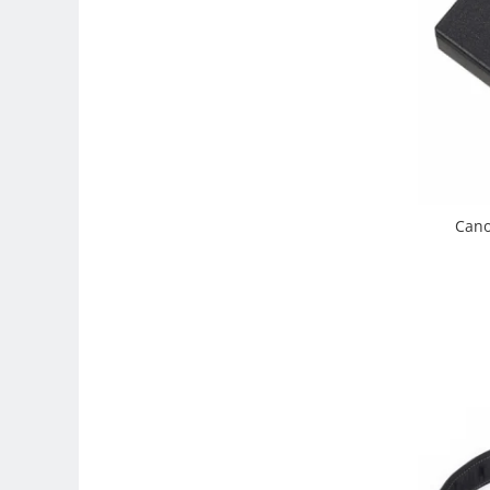
Carduri memorie, Cititoare
Carduri memorie
Cititoare carduri
Huse protectie card memorie
Grip-uri
Telecomenzi
LCD protectie
Cano
Recordere audio digitale
Acumulatori si baterii
Acumulatori Foto
Acumulatori AA/AAA (R6/R3)) si
incarcatoare
Baterii
Incarcatoare acumulatori Foto-
Video
Huse protectie acumulatori foto
Tablete grafice