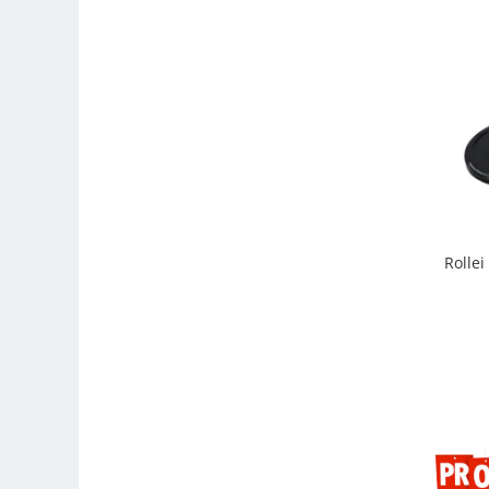
Genti foto
Genti Holster TopLoader
Genti, Troller Video
Rucsacuri Foto
Only One Shoulder - SlingShot
Tocuri si huse protectie aparate
Hamuri si Centuri foto
Curele Aparat - Umar
Rolle
Genti Laptop si iPad
Hand Strap / Grip
Troller
Accesorii genti si trollere
Solid-State Drive (SSD)
Video / Camere si accesorii
Camere video profesionale