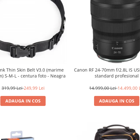
nk Thin Skin Belt V3.0 (marime
Canon RF 24-70mm f/2.8L IS U
) S-M-L - centura foto - Neagra
standard profesional
319,99 Lei
249,99 Lei
14.999,00 Lei
14.499,00 
ADAUGA IN COS
ADAUGA IN COS