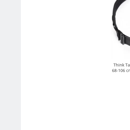
Adaptoare pentru convertoare sau
filtre
Alimentatoare 220V
Cabluri
Carcase de tip Cage, pentru
integrare in sisteme video
complexe
Curatare Senzor
Huse de ploaie
Think Ta
68-106 cm
Microfoane / Reportofoane
Nivela patina
Ocular
Transmitator de fisiere fara fir
Vizor
Accesorii diverse
Genti, Rucsacuri, Troller foto