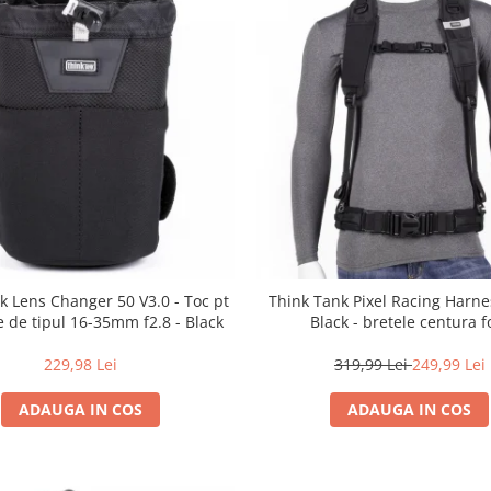
k Lens Changer 50 V3.0 - Toc pt
Think Tank Pixel Racing Harne
e de tipul 16-35mm f2.8 - Black
Black - bretele centura f
229,98 Lei
319,99 Lei
249,99 Lei
ADAUGA IN COS
ADAUGA IN COS