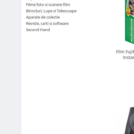
Filme foto si scanere film
Parasolare
Binocluri, Lupe si Telescoape
Teleconvertoare
Aparate de colectie
Reviste, carti si software
Adaptoare montura / baioneta
Second Hand
Capace obiectiv si camera
Inele Macro
Film Fuji
Filtre foto
Insta
Filtre Filet
Filtre tip Cokin
Filtre White Balance
Accesorii filtre
Convertoare pe filet foto video
Inele reductii obiective
Curatare si intretinere
Blitz-uri externe
Blitz-uri TTL - Dedicate