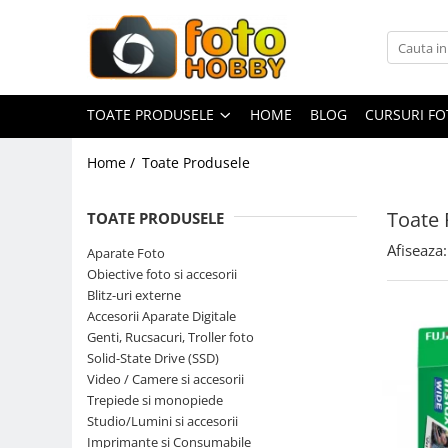
Toate Produsele
Aparate Foto
TOATE PRODUSELE
HOME
BLOG
CURSURI F
Aparate Foto Mirrorless
Home /
Toate Produsele
Aparate Foto DSLR
Aparate Foto Compacte
Toate 
TOATE PRODUSELE
Aparate foto instant
Afiseaza:
Aparate Foto
Aparate foto pe film
Obiective foto si accesorii
Cursuri foto
Blitz-uri externe
Accesorii Aparate Digitale
Obiective foto si accesorii
Genti, Rucsacuri, Troller foto
Obiective Mirorless
Solid-State Drive (SSD)
Obiective DSLR
Video / Camere si accesorii
Trepiede si monopiede
Huse si tocuri protectie obiective
Studio/Lumini si accesorii
Obiective Cinematice
Imprimante si Consumabile