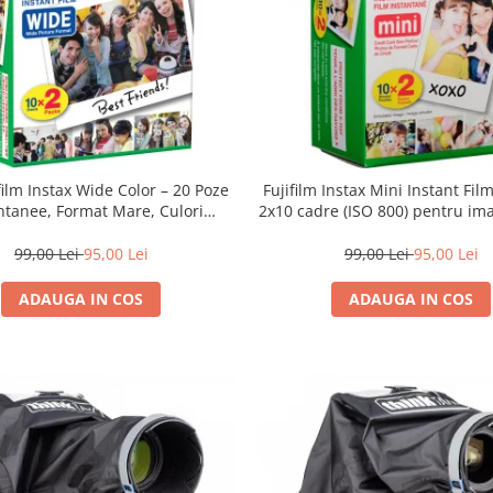
film Instax Wide Color – 20 Poze
Fujifilm Instax Mini Instant Fil
ntanee, Format Mare, Culori
2x10 cadre (ISO 800) pentru ima
Vibrante
vibrante și developare ra
99,00 Lei
95,00 Lei
99,00 Lei
95,00 Lei
ADAUGA IN COS
ADAUGA IN COS