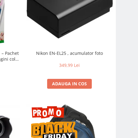
m – Pachet
Nikon EN-EL25 , acumulator foto
gini color
pidă
349,99 Lei
ADAUGA IN COS