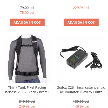
35mm, 36 pozitii
16-35mm f2.8 - Black
79,00 Lei
229,98 Lei
75,00 Lei
ADAUGA IN COS
ADAUGA IN COS
Think Tank Pixel Racing
Godox C26 - Incarcator pentru
Harness V3.0 - Black - bretele
acumulatorul WB26 / blitz
centura foto
AD600Pro
319,99 Lei
189,99 Lei
249,99 Lei
149,99 Lei