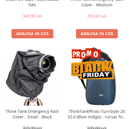
Vizor
foto
Cover - Medium
Accesorii diverse
349,99 Lei
259,00 Lei
ADAUGA IN COS
ADAUGA IN COS
Think Tank Emergency Rain
ThinkTankPhoto TurnStyle 20
Cover - Small - Black
V2.0 (Blue Indigo) - rucsac foto
cu o singura bretea
329,99 Lei
599,00 Lei