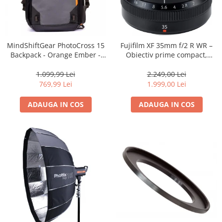
MindShiftGear PhotoCross 15
Fujifilm XF 35mm f/2 R WR –
Backpack - Orange Ember -
Obiectiv prime compact,
rucsac foto
luminos și rezistent la
intemperii pentru fotografie
1.099,99 Lei
2.249,00 Lei
de zi cu zi
769,99 Lei
1.999,00 Lei
ADAUGA IN COS
ADAUGA IN COS