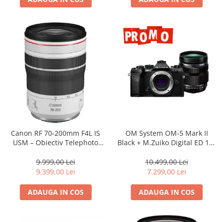
Canon RF 70-200mm F4L IS
OM System OM-5 Mark II
USM – Obiectiv Telephoto
Black + M.Zuiko Digital ED 12-
Profesional Mirrorless
40mm F2.8 PRO II Lens Kit –
camera mirrorless Micro Four
9.999,00 Lei
10.499,00 Lei
Thirds 20.4MP
9.399,00 Lei
7.299,00 Lei
ADAUGA IN COS
ADAUGA IN COS