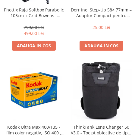
Dorr Inel Step-Up 58> 77mm –
Phottix Raja Softbox Parabolic
Adaptor Compact pentru
105cm + Grid Bowens -
Montarea Filtrelor
Montare Ultra-Rapidă
25,00 Lei
799,00 Lei
499,00 Lei
ADAUGA IN COS
ADAUGA IN COS
Kodak Ultra Max 400/135 -
ThinkTank Lens Changer 50
film color negativ, ISO 400 ,
V3.0 - Toc pt obiective de tipul