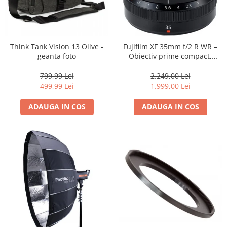
Think Tank Vision 13 Olive -
Fujifilm XF 35mm f/2 R WR –
geanta foto
Obiectiv prime compact,
luminos și rezistent la
intemperii pentru fotografie
799,99 Lei
2.249,00 Lei
de zi cu zi
499,99 Lei
1.999,00 Lei
ADAUGA IN COS
ADAUGA IN COS