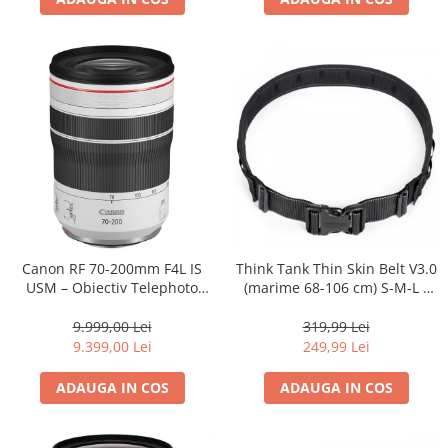
Canon RF 70-200mm F4L IS
Think Tank Thin Skin Belt V3.0
USM – Obiectiv Telephoto
(marime 68-106 cm) S-M-L -
Profesional Mirrorless
centura foto - Neagra
9.999,00 Lei
319,99 Lei
9.399,00 Lei
249,99 Lei
ADAUGA IN COS
ADAUGA IN COS