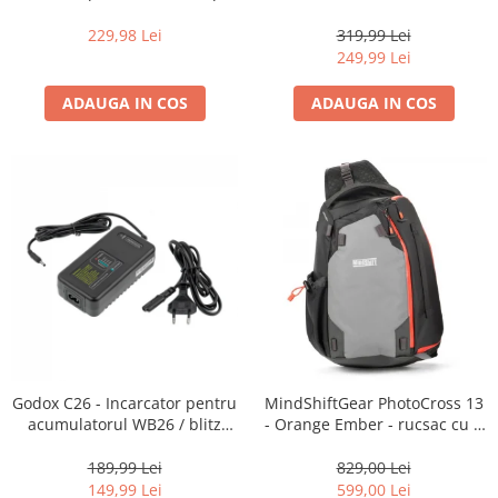
16-35mm f2.8 - Black
centura foto
229,98 Lei
319,99 Lei
249,99 Lei
ADAUGA IN COS
ADAUGA IN COS
Godox C26 - Incarcator pentru
MindShiftGear PhotoCross 13
acumulatorul WB26 / blitz
- Orange Ember - rucsac cu o
AD600Pro
singura bretea
189,99 Lei
829,00 Lei
149,99 Lei
599,00 Lei