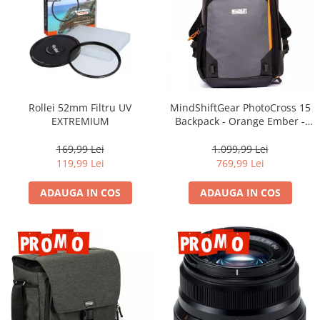
Rollei 52mm Filtru UV
MindShiftGear PhotoCross 15
EXTREMIUM
Backpack - Orange Ember -
rucsac foto
169,99 Lei
1.099,99 Lei
119,99 Lei
769,99 Lei
ADAUGA IN COS
ADAUGA IN COS