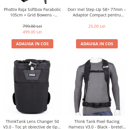
Dorr Inel Step-Up 58> 77mm –
Phottix Raja Softbox Parabolic
Adaptor Compact pentru
105cm + Grid Bowens -
Montarea Filtrelor
Montare Ultra-Rapidă
25,00 Lei
799,00 Lei
499,00 Lei
ADAUGA IN COS
ADAUGA IN COS
ThinkTank Lens Changer 50
Think Tank Pixel Racing
V3.0 - Toc pt obiective de tipul
Harness V3.0 - Black - bretele