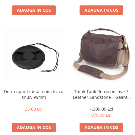
ADAUGA IN COS
ADAUGA IN COS
Dorr capac frontal obiectiv cu
Think Tank Retrospective 7
snur, 95mm
Leather Sandstone – Geantă
Foto Premium pentru
DSLR/Mirrorless
35,00 Lei
1.399,99 Lei
979,99 Lei
ADAUGA IN COS
ADAUGA IN COS