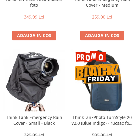
Vizor
foto
Cover - Medium
Accesorii diverse
349,99 Lei
259,00 Lei
ADAUGA IN COS
ADAUGA IN COS
Think Tank Emergency Rain
ThinkTankPhoto TurnStyle 20
Cover - Small - Black
V2.0 (Blue Indigo) - rucsac foto
cu o singura bretea
329,99 Lei
599,00 Lei